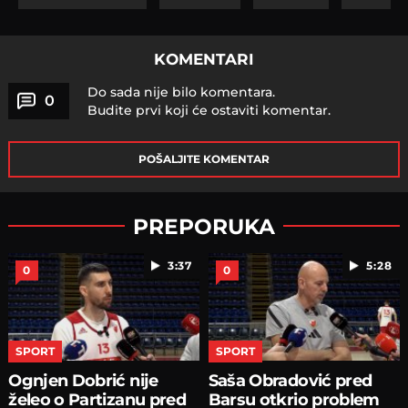
KOMENTARI
Do sada nije bilo komentara.
0
Budite prvi koji će ostaviti komentar.
POŠALJITE KOMENTAR
PREPORUKA
3:37
5:28
0
0
SPORT
SPORT
Ognjen Dobrić nije
Saša Obradović pred
želeo o Partizanu pred
Barsu otkrio problem