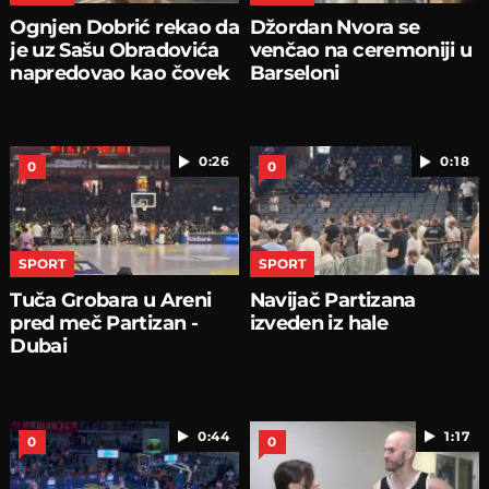
Ognjen Dobrić rekao da
Džordan Nvora se
je uz Sašu Obradovića
venčao na ceremoniji u
napredovao kao čovek
Barseloni
0:26
0:18
0
0
SPORT
SPORT
Tuča Grobara u Areni
Navijač Partizana
pred meč Partizan -
izveden iz hale
Dubai
0:44
1:17
0
0