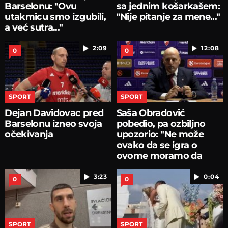
Barselonu: "Ovu
sa jednim košarkašem:
utakmicu smo izgubili,
"Nije pitanje za mene..."
a već sutra..."
2:09
12:08
0
0
SPORT
SPORT
Dejan Davidovac pred
Saša Obradović
Barselonu izneo svoja
pobedio, pa ozbiljno
očekivanja
upozorio: "Ne može
ovako da se igra o
ovome moramo da
pričamo...
3:23
0:04
0
0
SPORT
SPORT