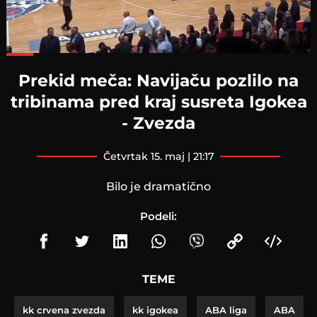
Loaded
:
81.57%
Prekid meča: Navijaču pozlilo na
tribinama pred kraj susreta Igokea
- Zvezda
četvrtak 15. maj | 21:17
Bilo je dramatično
Podeli:
TEME
kk crvena zvezda
kk igokea
ABA liga
ABA