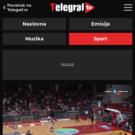
Povratak na
Telegraf.rs
Naslovna
Emisije
Muzika
Sport