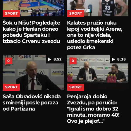
SPORT
SPORT
Šok u Nišu! Pogledajte
Kalates pružio ruku
kako je Henlan doneo
lepoj voditeljki Arene,
pobedu Spartaku i
ona to nije videla,
izbacio Crvenu zvezdu
usledio šmekerski
potez Grka
8:52
8:38
0
0
SPORT
SPORT
Saša Obradović nikada
Penjaroja dobio
smireniji posle poraza
Zvezdu, pa poručio:
od Partizana
"Igrali smo dobro 32
minuta, moramo 40!
Ovo je plejof..."