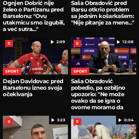
Ognjen Dobrić nije
Saša Obradović pred
želeo o Partizanu pred
Barsu otkrio problem
Barselonu: "Ovu
sa jednim košarkašem:
utakmicu smo izgubili,
"Nije pitanje za mene..."
a već sutra..."
2:09
12:08
0
0
SPORT
SPORT
Dejan Davidovac pred
Saša Obradović
Barselonu izneo svoja
pobedio, pa ozbiljno
očekivanja
upozorio: "Ne može
ovako da se igra o
ovome moramo da
pričamo...
3:23
0:04
0
0