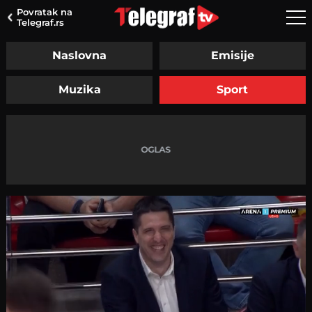
Povratak na
Telegraf.rs
Naslovna
Emisije
Muzika
Sport