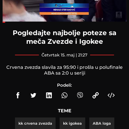
Loaded
:
17.45%
Pogledajte najbolje poteze sa
meča Zvezde i Igokee
četvrtak 15. maj | 21:27
Crvena zvezda slavila za 95:90 i prošla u polufinale
ABA sa 2:0 u seriji
Podeli:
TEME
kk crvena zvezda
kk igokea
ABA loga