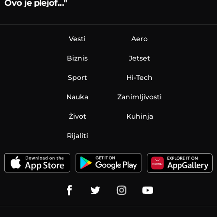
Ovo je plejof..."
Vesti
Aero
Biznis
Jetset
Sport
Hi-Tech
Nauka
Zanimljivosti
Život
Kuhinja
Rijaliti