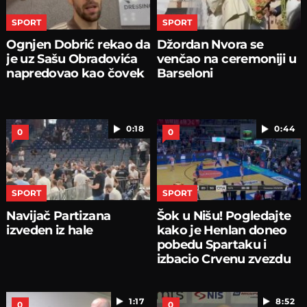
SPORT
SPORT
Ognjen Dobrić rekao da
Džordan Nvora se
je uz Sašu Obradovića
venčao na ceremoniji u
napredovao kao čovek
Barseloni
0:18
0:44
0
0
SPORT
SPORT
Navijač Partizana
Šok u Nišu! Pogledajte
izveden iz hale
kako je Henlan doneo
pobedu Spartaku i
izbacio Crvenu zvezdu
1:17
8:52
0
0