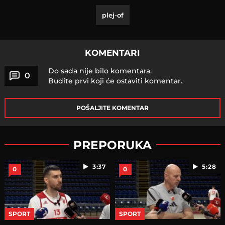
plej-of
KOMENTARI
Do sada nije bilo komentara.
0
Budite prvi koji će ostaviti komentar.
POŠALJITE KOMENTAR
PREPORUKA
3:37
5:28
0
0
SPORT
SPORT