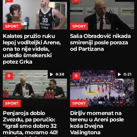
SPORT
SPORT
Kalates pružio ruku
Saša Obradović nikada
lepoj voditeljki Arene,
smireniji posle poraza
ona to nije videla,
od Partizana
usledio šmekerski
potez Grka
8:38
0:21
0
0
SPORT
SPORT
Penjaroja dobio
Dirljiv momenat na
Zvezdu, pa poručio:
terenu u Areni posle
"Igrali smo dobro 32
koša Dvejna
minuta, moramo 40!
Vašingtona