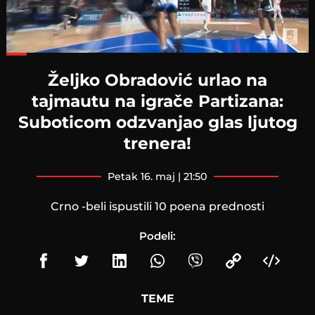
Loaded
:
60.43%
Željko Obradović urlao na
tajmautu na igrače Partizana:
Suboticom odzvanjao glas ljutog
trenera!
petak 16. maj | 21:50
Crno -beli ispustili 10 poena prednosti
Podeli:
TEME