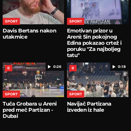
SPORT
SPORT
Davis Bertans nakon
Emotivan prizor u
utakmice
Areni: Sin pokojnog
Edina pokazao crtež i
poruku "Za najboljeg
tatu"
0:26
0:18
0
0
SPORT
SPORT
Tuča Grobara u Areni
Navijač Partizana
pred meč Partizan -
izveden iz hale
Dubai