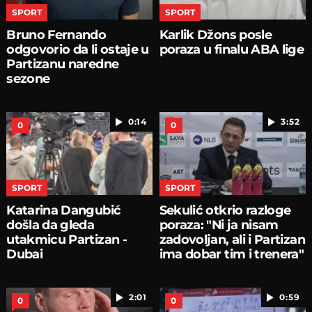
SPORT
SPORT
Bruno Fernando
Karlik Džons posle
odgovorio da li ostaje u
poraza u finalu ABA lige
Partizanu naredne
sezone
0:14
3:52
0
0
SPORT
SPORT
Katarina Dangubić
Sekulić otkrio razloge
došla da gleda
poraza: "Ni ja nisam
utakmicu Partizan -
zadovoljan, ali i Partizan
Dubai
ima dobar tim i trenera"
2:01
0:59
0
0