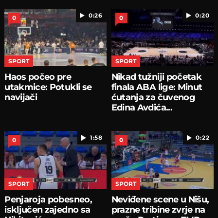
0:26
0:20
0
0
SPORT
SPORT
Haos počeo pre
Nikad tužniji početak
utakmice: Potukli se
finala ABA lige: Minut
navijači
ćutanja za čuvenog
Edina Avdića...
1:58
0:22
0
0
SPORT
SPORT
Penjaroja pobesneo,
Neviđene scene u Nišu,
isključen zajedno sa
prazne tribine zvrje na