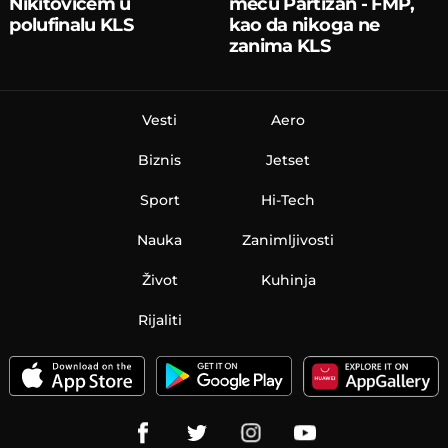
Nikitovićem u
meču Partizan - FMP,
polufinalu KLS
kao da nikoga ne
zanima KLS
Vesti
Aero
Biznis
Jetset
Sport
Hi-Tech
Nauka
Zanimljivosti
Život
Kuhinja
Rijaliti