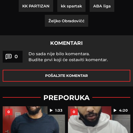
KK PARTIZAN
kk spartak
ABA liga
Željko Obradovičć
KOMENTARI
Do sada nije bilo komentara.
0
Budite prvi koji će ostaviti komentar.
POŠALJITE KOMENTAR
PREPORUKA
1:33
4:20
0
0