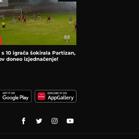
s 10 igrača šokirala Partizan,
v doneo izjednačenje!