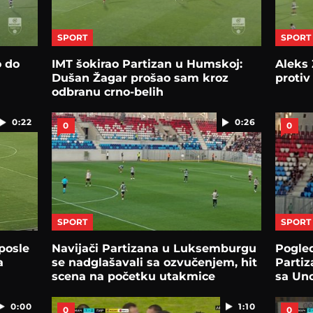
SPORT
SPORT
o do
IMT šokirao Partizan u Humskoj:
Aleks 
Dušan Žagar prošao sam kroz
protiv
odbranu crno-belih
0:22
0:26
0
0
SPORT
SPORT
posle
Navijači Partizana u Luksemburgu
Pogled
a
se nadglašavali sa ozvučenjem, hit
Partiz
scena na početku utakmice
sa Un
0:00
1:10
0
0