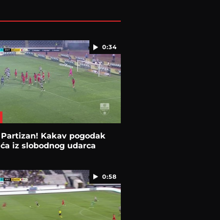
0:34
 Partizan! Kakav pogodak
ća iz slobodnog udarca
0:58