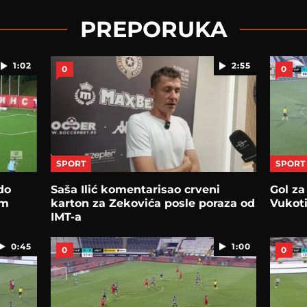
PREPORUKA
1:02
2:55
0
0
SPORT
SPORT
do
Saša Ilić komentarisao crveni
Gol za
om
karton za Zekovića posle poraza od
Vukoti
IMT-a
0:45
1:00
0
0