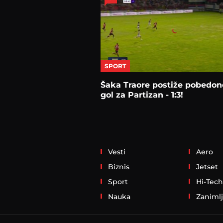
SPORT
Šaka Traore postiže pobedon
gol za Partizan - 1:3!
Vesti
Aero
Biznis
Jetset
Sport
Hi-Tech
Nauka
Zanimlj