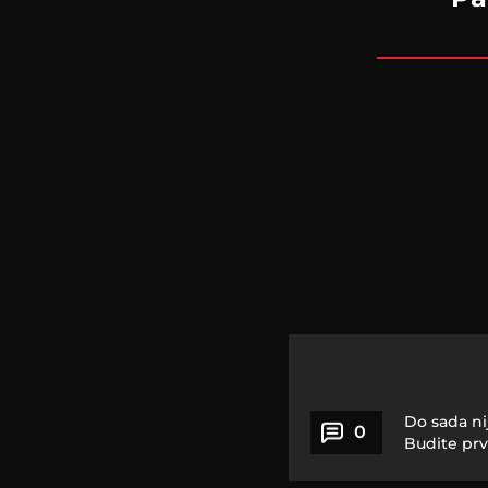
Do sada ni
0
Budite prv