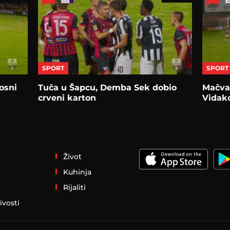
SPORT
SPORT
osni
Tuča u Šapcu, Demba Sek dobio
Mačva 
crveni karton
Vidako
Život
Kuhinja
Rijaliti
ivosti