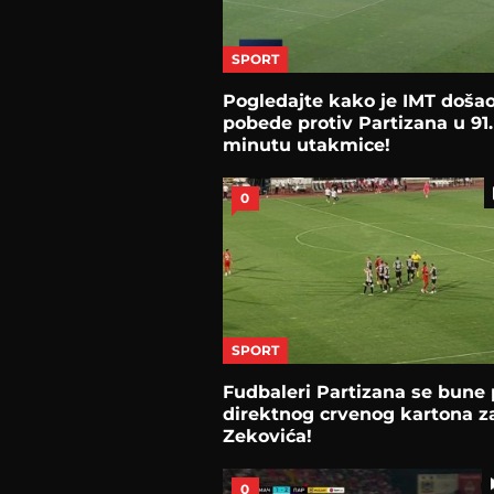
SPORT
Pogledajte kako je IMT doša
pobede protiv Partizana u 91.
minutu utakmice!
0
SPORT
Fudbaleri Partizana se bune 
direktnog crvenog kartona z
Zekovića!
0