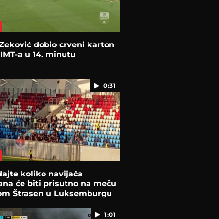
Zeković dobio crveni karton
 IMT-a u 14. minutu
0:31
ajte koliko navijača
ana će biti prisutno na meču
om Štrasen u Luksemburgu
1:01