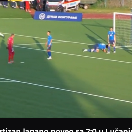
Loaded
:
84.03%
rtizan lagano poveo sa 2:0 u Lučan