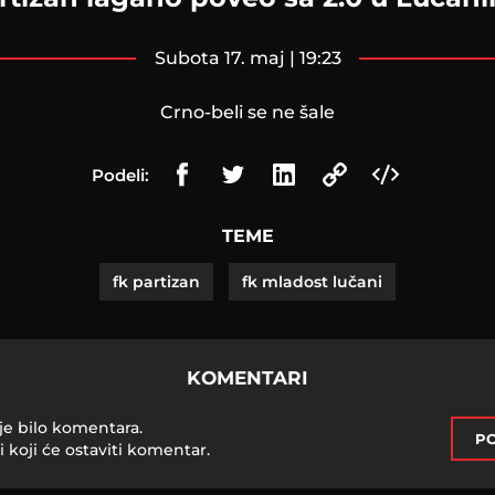
subota 17. maj | 19:23
Crno-beli se ne šale
Podeli:
TEME
fk partizan
fk mladost lučani
KOMENTARI
je bilo komentara.
PO
i koji će ostaviti komentar.