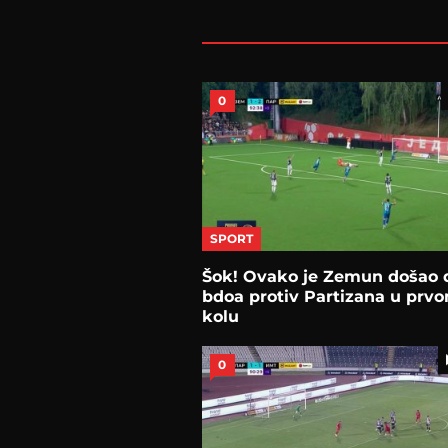
0
SPORT
Šok! Ovako je Zemun došao 
bdoa protiv Partizana u prv
kolu
0