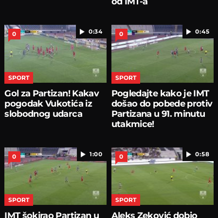
od IMT-a
0:34
0:45
0
0
SPORT
SPORT
Gol za Partizan! Kakav
Pogledajte kako je IMT
pogodak Vukotića iz
došao do pobede protiv
slobodnog udarca
Partizana u 91. minutu
utakmice!
1:00
0:58
0
0
SPORT
SPORT
IMT šokirao Partizan u
Aleks Zeković dobio