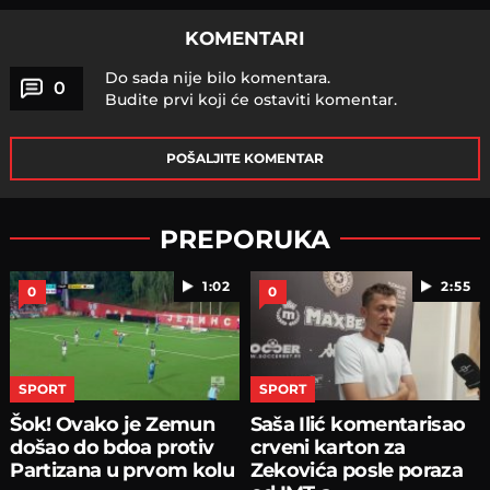
KOMENTARI
Do sada nije bilo komentara.
0
Budite prvi koji će ostaviti komentar.
POŠALJITE KOMENTAR
PREPORUKA
1:02
2:55
0
0
SPORT
SPORT
Šok! Ovako je Zemun
Saša Ilić komentarisao
došao do bdoa protiv
crveni karton za
Partizana u prvom kolu
Zekovića posle poraza