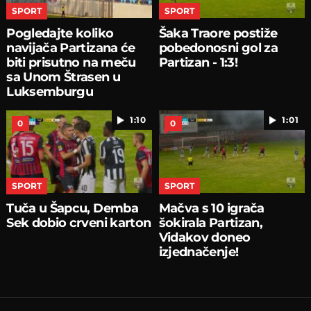
SPORT
SPORT
Pogledajte koliko
Šaka Traore postiže
navijača Partizana će
pobedonosni gol za
biti prisutno na meču
Partizan - 1:3!
sa Unom Štrasen u
Luksemburgu
1:10
1:01
0
0
SPORT
SPORT
Tuča u Šapcu, Demba
Mačva s 10 igrača
Sek dobio crveni karton
šokirala Partizan,
Vidakov doneo
izjednačenje!