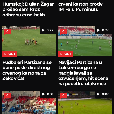
Humskoj: Dušan Žagar
crveni karton protiv
prošao sam kroz
IMT-a u 14. minutu
odbranu crno-belih
0:22
0:26
0
0
SPORT
SPORT
Fudbaleri Partizana se
Navijači Partizana u
bune posle direktnog
Luksemburgu se
crvenog kartona za
nadglašavali sa
Zekovića!
ozvučenjem, hit scena
na početku utakmice
0:31
0:00
0
0