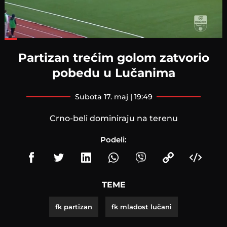
Loaded
:
54.38%
Partizan trećim golom zatvorio
pobedu u Lučanima
subota 17. maj | 19:49
Crno-beli dominiraju na terenu
Podeli:
TEME
fk partizan
fk mladost lučani