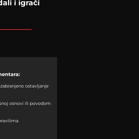
li i igrači
mentara:
zabranjeno ostavljanje
asnoj osnovi ili povodom
ravilima.