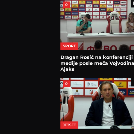
0
SPORT
Dragan Rosić na konferenciji
medije posle meča Vojvodina
Ajaks
0
JETSET