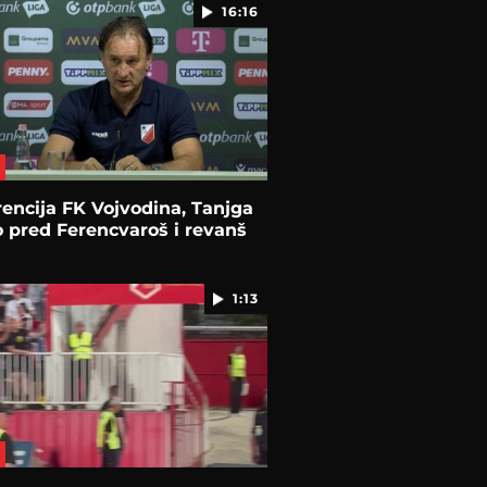
16:16
encija FK Vojvodina, Tanjga
 pred Ferencvaroš i revanš
1:13