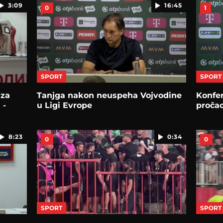
3:09
16:45
0
1
SPORT
SPORT
 za
Tanjga nakon neuspeha Vojvodine
Konfer
 -
u Ligi Evrope
pročao
8:23
0:34
0
0
SPORT
SPORT