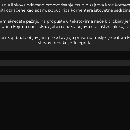
ljanje linkova odnosno promovisanje drugih sajtova kroz koment
biti označene kao spam, poput niza komentara istovetne sadržine
m skrećete pažnju na propuste u tekstovima neće biti objavljeni, 
i oni u kojima nam ukazujete na neku pojavu u društvu, ali koji z
i koji budu objavljeni predstavljaju privatno mišljenje autora k
stavovi redakcije Telegrafa.