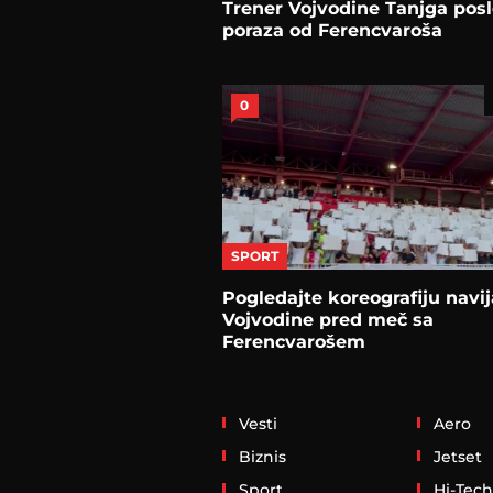
Trener Vojvodine Tanjga pos
poraza od Ferencvaroša
0
SPORT
Pogledajte koreografiju navi
Vojvodine pred meč sa
Ferencvarošem
Vesti
Aero
Biznis
Jetset
Sport
Hi-Tech