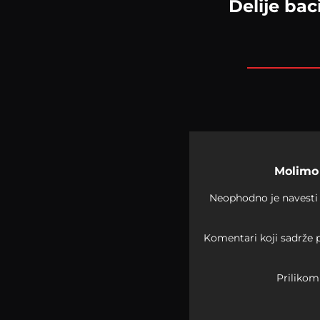
Delije bac
Molimo 
Neophodno je navesti 
Komentari koji sadrže p
Prilikom