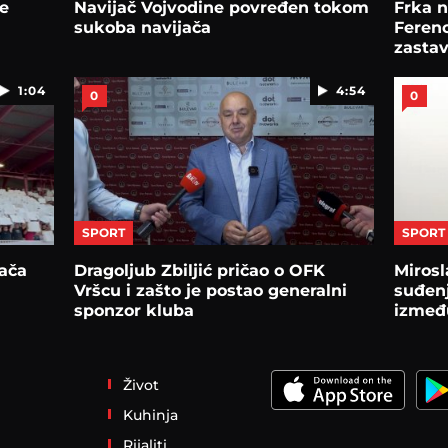
le
Navijač Vojvodine povređen tokom
Frka n
sukoba navijača
Ferenc
zasta
1:04
4:54
0
0
SPORT
SPORT
jača
Dragoljub Zbiljić pričao o OFK
Mirosl
Vršcu i zašto je postao generalni
suđen
sponzor kluba
izmeđ
Život
Kuhinja
Rijaliti