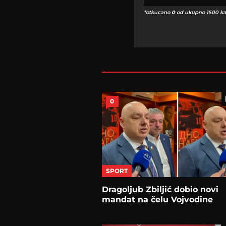
*otkucano
0
od ukupno 1500 ka
0
SPORT
Dragoljub Zbiljić dobio novi
mandat na čelu Vojvodine