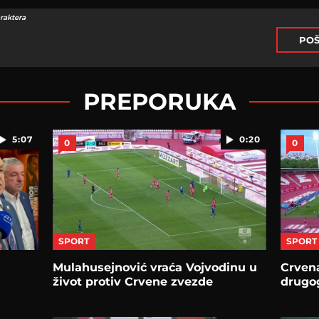
raktera
POŠ
PREPORUKA
5:07
0:20
0
0
SPORT
SPORT
Mulahusejnović vraća Vojvodinu u
Crvena
život protiv Crvene zvezde
drugog