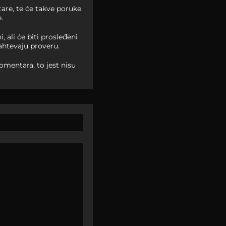
are, te će takve poruke
.
ali će biti prosleđeni
ahtevaju proveru.
omentara, to jest nisu