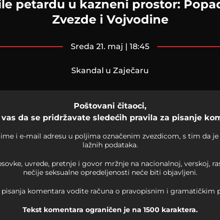
ile petardu u kazneni prostor: Popada
Zvezde i Vojvodine
sreda 21. maj | 18:45
Skandal u Zaječaru
Poštovani čitaoci,
vas da se pridržavate sledećih pravila za pisanje ko
ime i e-mail adresu u poljima označenim zvezdicom, s tim da je 
lažnih podataka.
sovke, uvrede, pretnje i govor mržnje na nacionalnoj, verskoj, r
nečije seksualne opredeljenosti neće biti objavljeni.
 pisanja komentara vodite računa o pravopisnim i gramatičkim p
Tekst komentara ograničen je na 1500 karaktera.