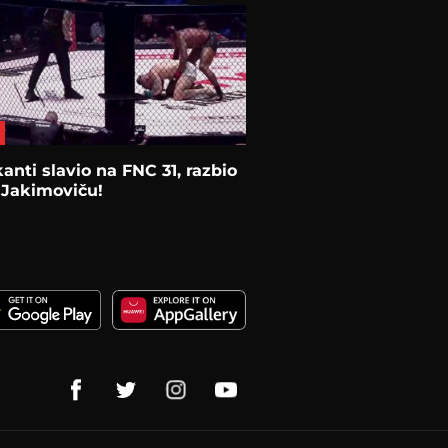
anti slavio na FNC 31, razbio
 Jakimoviču!