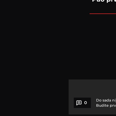
Do sada ni
0
Budite prv