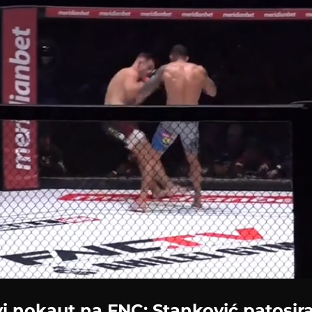
Loaded
:
59.87%
i nokaut na FNC: Stanković patosira