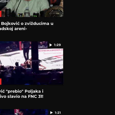
 Bojković o zvižducima u
dskoj areni-
1:29
ić "prebio" Poljaka i
ivo slavio na FNC 31!
1:21