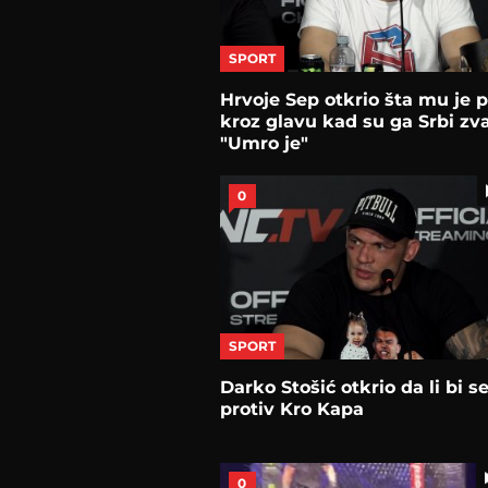
SPORT
Hrvoje Sep otkrio šta mu je p
kroz glavu kad su ga Srbi zva
"Umro je"
0
SPORT
Darko Stošić otkrio da li bi s
protiv Kro Kapa
0