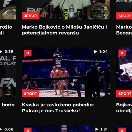
JETSET
SPORT
rošlo
Marko Bojković o Milošu Janičiću i
Marko
li
potencijalnom revanšu
Beogra
0:39
1:04
0
0
SPORT
SPORT
e borio
Kraska je zasluženo pobedio:
Bojkov
Pukao je nos Truščeku!
ubedlj
0:06
1:31
0
0