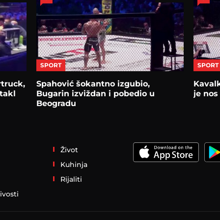
SPORT
SPORT
rtruck,
Spahović šokantno izgubio,
Kavalk
takl
Bugarin izviždan i pobedio u
je nos
Beogradu
Život
Kuhinja
Rijaliti
ivosti