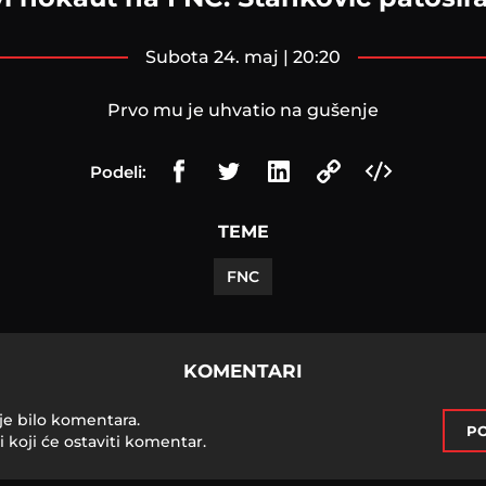
subota 24. maj | 20:20
Prvo mu je uhvatio na gušenje
Podeli:
TEME
FNC
KOMENTARI
je bilo komentara.
PO
i koji će ostaviti komentar.