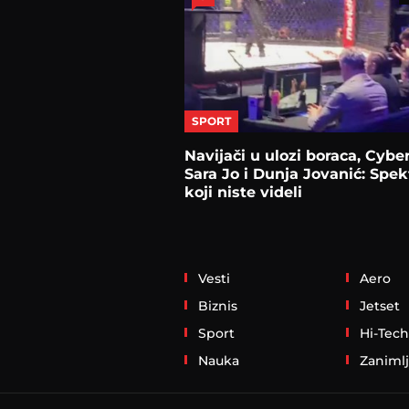
SPORT
Navijači u ulozi boraca, Cybe
Sara Jo i Dunja Jovanić: Spek
koji niste videli
Vesti
Aero
Biznis
Jetset
Sport
Hi-Tech
Nauka
Zanimlj