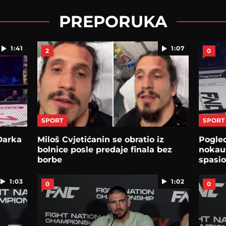
PREPORUKA
1:41
1:07
2
0
SPORT
SPORT
Darka
Miloš Cvjetićanin se obratio iz
Pogled
bolnice posle predaje finala bez
nokau
borbe
spasio
1:03
1:02
0
0