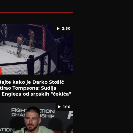
2:50
ajte kako je Darko Stošić
tirao Tompsona: Sudija
 Engleza od srpskih "čekića"
1:16