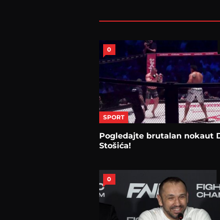
0
SPORT
Pogledajte brutalan nokaut 
Stošića!
0