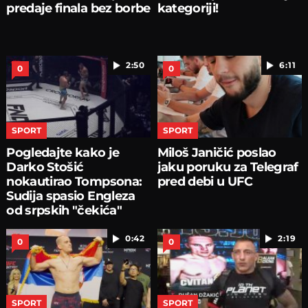
predaje finala bez borbe
kategoriji!
2:50
6:11
0
0
SPORT
SPORT
Pogledajte kako je
Miloš Janičić poslao
Darko Stošić
jaku poruku za Telegraf
nokautirao Tompsona:
pred debi u UFC
Sudija spasio Engleza
od srpskih "čekića"
0:42
2:19
0
0
SPORT
SPORT