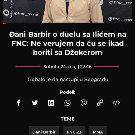
Loaded
:
21.56%
Đani Barbir o duelu sa Ilićem na
FNC: Ne verujem da ću se ikad
boriti sa Džokerom
subota 24. maj | 22:46
Trebalo je da nastupi u Beogradu
Podeli:
TEME
Đani Barbir
FNC 23
MMA