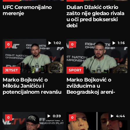
UFC Ceremonijalno
Dušan Džakić otkrio
merenje
zašto nije gledao rivala
u oči pred bokserski
debi
1:02
1:16
0
0
JETSET
SPORT
Marko Bojković o
Marko Bojković o
Milošu Janičiću i
zvižducima u
potencijalnom revanšu
Beogradskoj areni-
0:39
4:44
0
0