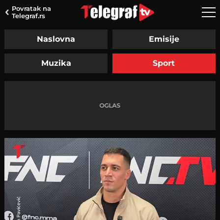
Povratak na
Telegraf.rs
Naslovna
Emisije
Muzika
Sport