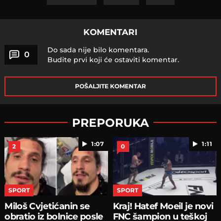
KOMENTARI
Do sada nije bilo komentara.
0
Budite prvi koji će ostaviti komentar.
POŠALJITE KOMENTAR
PREPORUKA
1:07
1:11
2
0
SPORT
SPORT
Miloš Cvjetićanin se
Kraj! Hatef Moeil je novi
obratio iz bolnice posle
FNC šampion u teškoj