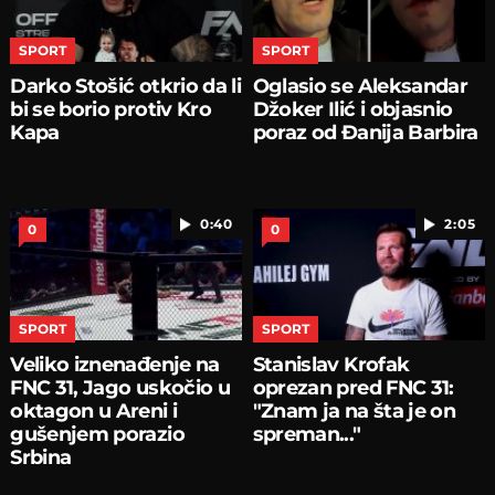
SPORT
SPORT
Darko Stošić otkrio da li
Oglasio se Aleksandar
bi se borio protiv Kro
Džoker Ilić i objasnio
Kapa
poraz od Đanija Barbira
0:40
2:05
0
0
SPORT
SPORT
Veliko iznenađenje na
Stanislav Krofak
FNC 31, Jago uskočio u
oprezan pred FNC 31:
oktagon u Areni i
"Znam ja na šta je on
gušenjem porazio
spreman..."
Srbina