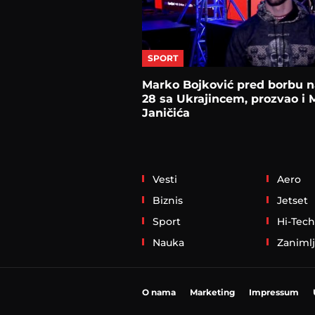
SPORT
Marko Bojković pred borbu 
28 sa Ukrajincem, prozvao i 
Janičića
Vesti
Aero
Biznis
Jetset
Sport
Hi-Tech
Nauka
Zanimlj
O nama
Marketing
Impressum