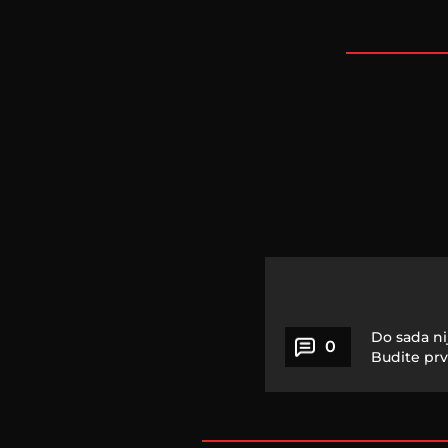
Do sada ni
0
Budite prv