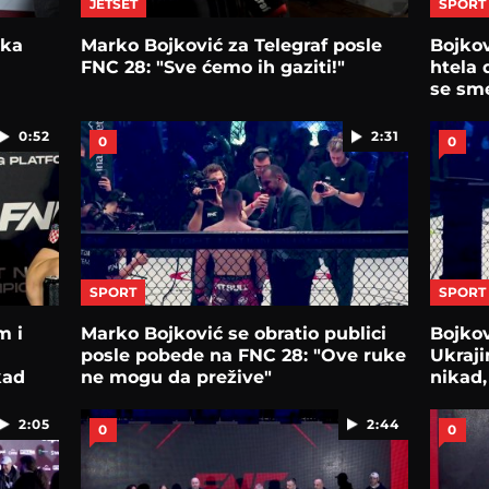
JETSET
SPORT
rka
Marko Bojković za Telegraf posle
Bojkov
m
FNC 28: "Sve ćemo ih gaziti!"
htela 
se sme
0:52
2:31
0
0
SPORT
SPORT
m i
Marko Bojković se obratio publici
Bojkov
posle pobede na FNC 28: "Ove ruke
Ukraji
kad
ne mogu da prežive"
nikad,
2:05
2:44
0
0