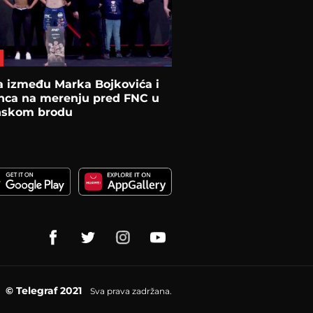
a između Marka Bojkovića i
inca na merenju pred FNC u
nskom brodu
© Telegraf 2021
Sva prava zadržana.