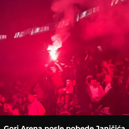
Loaded
:
63.94%
Gori Arena posle pobede Janičića