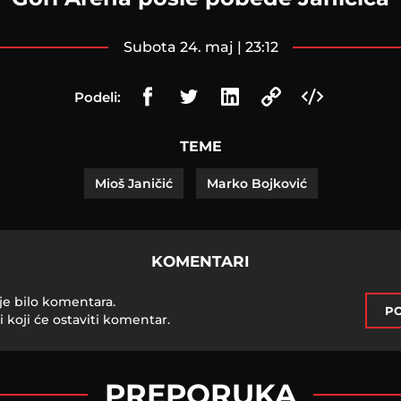
subota 24. maj | 23:12
Podeli:
TEME
Mioš Janičić
Marko Bojković
KOMENTARI
je bilo komentara.
PO
i koji će ostaviti komentar.
PREPORUKA