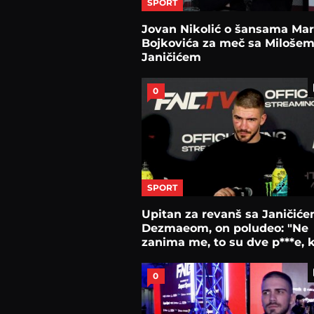
SPORT
Jovan Nikolić o šansama Ma
Bojkovića za meč sa Miloše
Janičićem
0
SPORT
Upitan za revanš sa Janičiće
Dezmaeom, on poludeo: "Ne
zanima me, to su dve p***e, 
tad ću..."
0