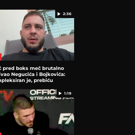
2:36
ć pred boks meč brutalno
ivao Negucića i Bojkovića:
pleksiran je, prebiću
u"
1:19