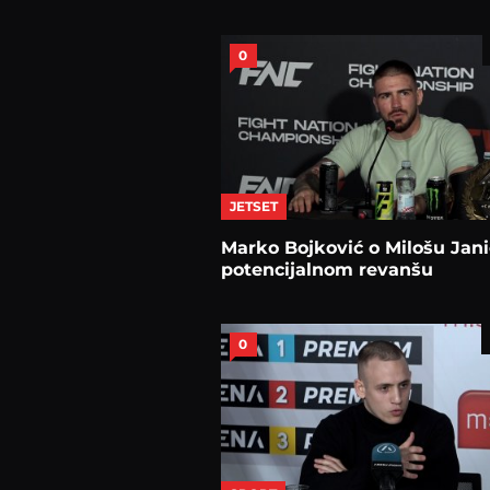
0
JETSET
Marko Bojković o Milošu Jani
potencijalnom revanšu
0