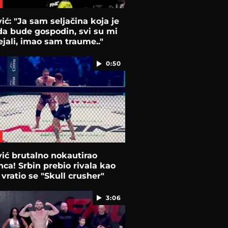
ić: "Ja sam seljačina koja je
da bude gospodin, svi su mi
jali, imao sam traume.."
0:50
ić brutalno nokautirao
nca! Srbin prebio rivala kao
 vratio se "Skull crusher"
3:06