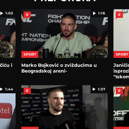
1:02
1:16
0
0
SPORT
SPORT
čiću i
Marko Bojković o zvižducima u
Janiči
Beogradskoj areni-
isproz
"Iskom
obojic
1:44
1:37
0
0