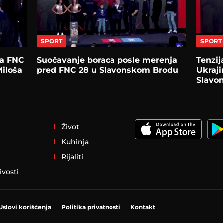
SPORT
SPORT
na FNC
Suočavanje boraca posle merenja
Tenzij
Miloša
pred FNC 28 u Slavonskom Brodu
Ukraj
Slavo
Život
Kuhinja
Rijaliti
ivosti
Uslovi korišćenja
Politika privatnosti
Kontakt