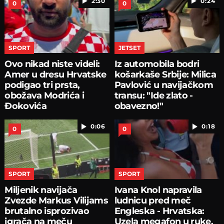
2:30
0:24
0
0
SPORT
JETSET
Ovo nikad niste videli:
Iz automobila bodri
Amer u dresu Hrvatske
košarkaše Srbije: Milica
podigao tri prsta,
Pavlović u navijačkom
obožava Modrića i
transu: "Ide zlato -
Đokovića
obavezno!"
0:06
0:18
0
0
SPORT
SPORT
Miljenik navijača
Ivana Knol napravila
Zvezde Markus Vilijams
ludnicu pred meč
brutalno isprozivao
Engleska - Hrvatska:
igrača na meču
Uzela megafon u ruke,