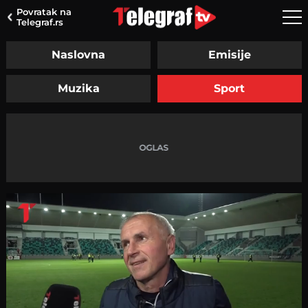
Povratak na
Telegraf.rs
Naslovna
Emisije
Muzika
Sport