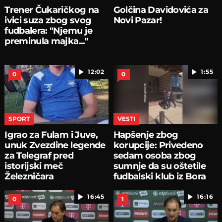
Trener Čukaričkog na
Golčina Davidovića za
ivici suza zbog svog
Novi Pazar!
fudbalera: "Njemu je
preminula majka..."
12:02
1:55
0
0
SPORT
VESTI
Igrao za Fulam i Juve,
Hapšenje zbog
unuk Zvezdine legende
korupcije: Privedeno
za Telegraf pred
sedam osoba zbog
istorijski meč
sumnje da su oštetile
Železničara
fudbalski klub iz Bora
16:45
16:16
0
1