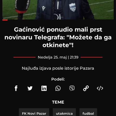
Loaded
:
46.68%
Gaćinović ponudio mali prst
novinaru Telegrafa: "Možete da ga
otkinete"!
nedelja 25. maj | 21:39
Najluđa izjava posle istorije Pazara
Podeli:
TEME
FK Novi Pazar
utakmica
fudbal