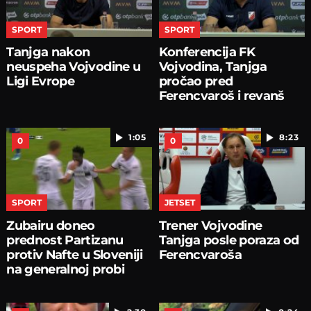
SPORT
SPORT
Tanjga nakon
Konferencija FK
neuspeha Vojvodine u
Vojvodina, Tanjga
Ligi Evrope
pročao pred
Ferencvaroš i revanš
1:05
8:23
0
0
SPORT
JETSET
Zubairu doneo
Trener Vojvodine
prednost Partizanu
Tanjga posle poraza od
protiv Nafte u Sloveniji
Ferencvaroša
na generalnoj probi