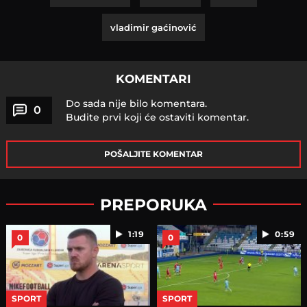
vladimir gaćinović
KOMENTARI
Do sada nije bilo komentara.
0
Budite prvi koji će ostaviti komentar.
POŠALJITE KOMENTAR
PREPORUKA
1:19
0:59
0
0
SPORT
SPORT