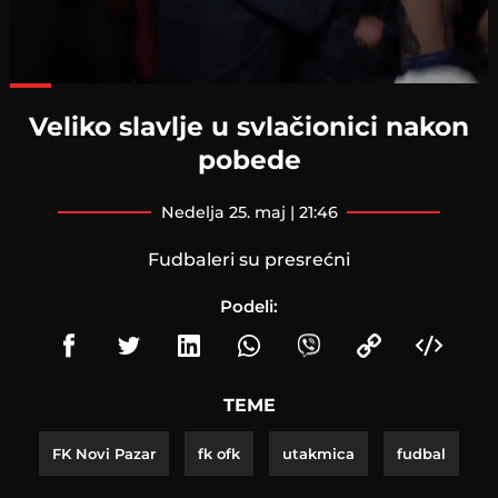
Loaded
:
80.33%
Veliko slavlje u svlačionici nakon
pobede
nedelja 25. maj | 21:46
Fudbaleri su presrećni
Podeli:
TEME
FK Novi Pazar
fk ofk
utakmica
fudbal