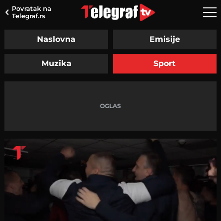
Povratak na
Telegraf.rs
Naslovna
Emisije
Muzika
Sport