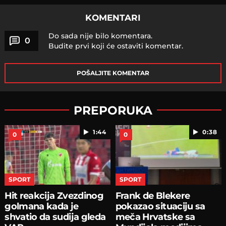
KOMENTARI
Do sada nije bilo komentara.
0
Budite prvi koji će ostaviti komentar.
POŠALJITE KOMENTAR
PREPORUKA
1:44
0:38
0
0
SPORT
SPORT
Hit reakcija Zvezdinog
Frank de Blekere
golmana kada je
pokazao situaciju sa
shvatio da sudija gleda
meča Hrvatske sa