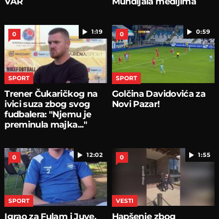
VAR
Mundijala medijima
1:19
0:59
0
0
SPORT
SPORT
Trener Čukaričkog na
Golčina Davidovića za
ivici suza zbog svog
Novi Pazar!
fudbalera: "Njemu je
preminula majka..."
12:02
1:55
0
0
SPORT
VESTI
Igrao za Fulam i Juve,
Hapšenje zbog