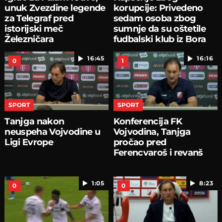
unuk Zvezdine legende
korupcije: Privedeno
za Telegraf pred
sedam osoba zbog
istorijski meč
sumnje da su oštetile
Železničara
fudbalski klub iz Bora
16:45
16:16
0
1
SPORT
SPORT
Tanjga nakon
Konferencija FK
neuspeha Vojvodine u
Vojvodina, Tanjga
Ligi Evrope
pročao pred
Ferencvaroš i revanš
1:05
8:23
0
0