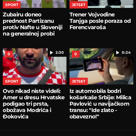
SPORT
JETSET
Zubairu doneo
Trener Vojvodine
prednost Partizanu
Tanjga posle poraza od
protiv Nafte u Sloveniji
Ferencvaroša
na generalnoj probi
2:30
0:24
0
0
SPORT
JETSET
Ovo nikad niste videli:
Iz automobila bodri
Amer u dresu Hrvatske
košarkaše Srbije: Milica
podigao tri prsta,
Pavlović u navijačkom
obožava Modrića i
transu: "Ide zlato -
Đokovića
obavezno!"