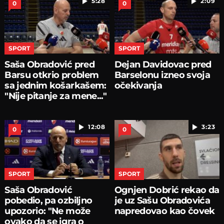
5:28
2:09
0
0
SPORT
SPORT
Saša Obradović pred
Dejan Davidovac pred
Barsu otkrio problem
Barselonu izneo svoja
sa jednim košarkašem:
očekivanja
"Nije pitanje za mene..."
12:08
3:23
0
0
SPORT
SPORT
Saša Obradović
Ognjen Dobrić rekao da
pobedio, pa ozbiljno
je uz Sašu Obradovića
upozorio: "Ne može
napredovao kao čovek
ovako da se igra o