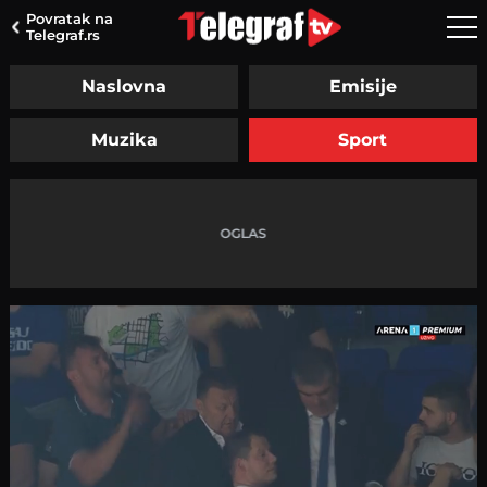
Povratak na
Telegraf.rs
Naslovna
Emisije
Muzika
Sport