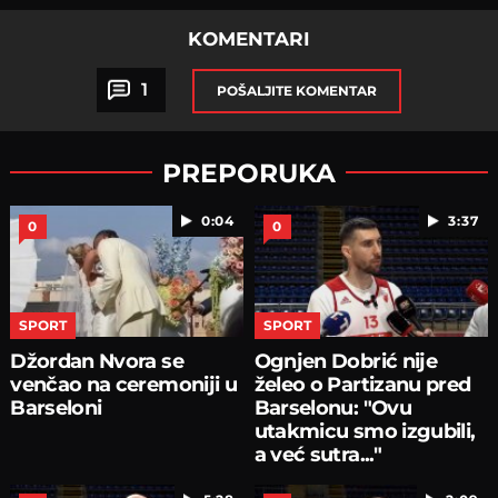
KOMENTARI
1
POŠALJITE KOMENTAR
PREPORUKA
0:04
3:37
0
0
SPORT
SPORT
Džordan Nvora se
Ognjen Dobrić nije
venčao na ceremoniji u
želeo o Partizanu pred
Barseloni
Barselonu: "Ovu
utakmicu smo izgubili,
a već sutra..."