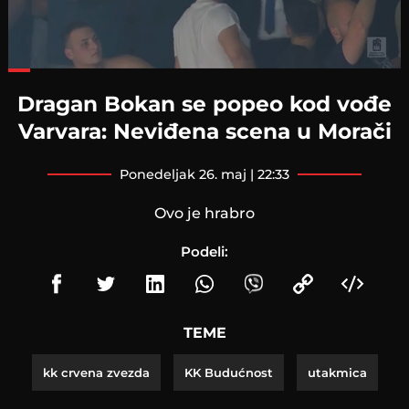
Loaded
:
52.08%
Dragan Bokan se popeo kod vođe
Varvara: Neviđena scena u Morači
ponedeljak 26. maj | 22:33
Ovo je hrabro
Podeli:
TEME
kk crvena zvezda
KK Budućnost
utakmica