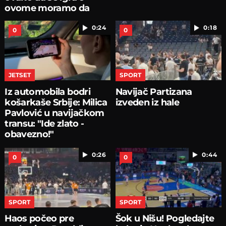
ovome moramo da
pričamo...
0:24
0:18
0
0
JETSET
SPORT
Iz automobila bodri
Navijač Partizana
košarkaše Srbije: Milica
izveden iz hale
Pavlović u navijačkom
transu: "Ide zlato -
obavezno!"
0:26
0:44
0
0
SPORT
SPORT
Haos počeo pre
Šok u Nišu! Pogledajte