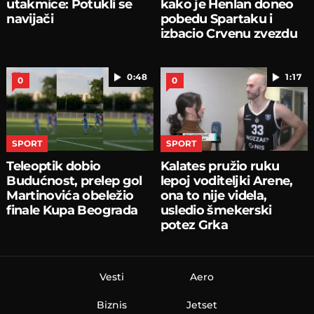
utakmice: Potukli se
kako je Henlan doneo
navijači
pobedu Spartaku i
izbacio Crvenu zvezdu
0:48
1:17
0
0
SPORT
SPORT
Teleoptik dobio
Kalates pružio ruku
Budućnost, prelep gol
lepoj voditeljki Arene,
Martinovića obeležio
ona to nije videla,
finale Kupa Beograda
usledio šmekerski
potez Grka
Vesti
Aero
Biznis
Jetset