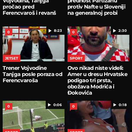
Vojvodina, Tanjga
prednost Partizanu
pročao pred
protiv Nafte u Sloveniji
Ferencvaroš i revanš
na generalnoj probi
8:23
2:30
0
0
JETSET
SPORT
Trener Vojvodine
Ovo nikad niste videli:
Tanjga posle poraza od
Amer u dresu Hrvatske
Ferencvaroša
podigao tri prsta,
obožava Modrića i
Đokovića
0:06
0:18
0
0