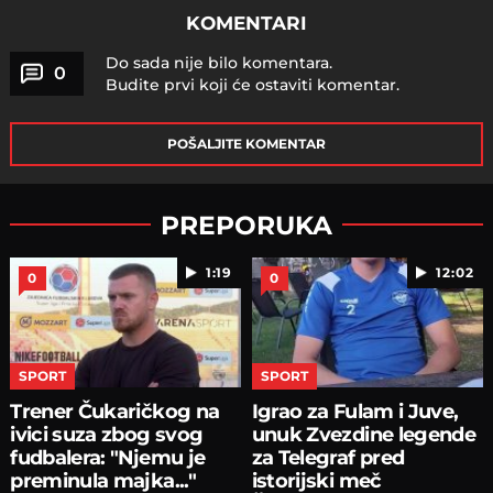
KOMENTARI
Do sada nije bilo komentara.
0
Budite prvi koji će ostaviti komentar.
POŠALJITE KOMENTAR
PREPORUKA
1:19
12:02
0
0
SPORT
SPORT
Trener Čukaričkog na
Igrao za Fulam i Juve,
ivici suza zbog svog
unuk Zvezdine legende
fudbalera: "Njemu je
za Telegraf pred
preminula majka..."
istorijski meč