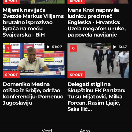
SPORT
SPORT
Miljenik navijača
Ivana Knol napravila
Zvezde Markus Vilijams
ludnicu pred meč
brutalno isprozivao
Engleska - Hrvatska:
igrača na meču
Uzela megafon u ruke,
Švajcarska - BiH
pa povela navijanje
51:07
3:47
1
0
SPORT
SPORT
Domeniko Mesina
Delegati stigli na
otišao iz Srbije, održao
Skupštinu FK Partizan:
konferenciju: Pomenuo
Tu su Mijatović, Milka
Jugoslaviju
Forcan, Rasim Ljajić,
Saša Ilić...
Vesti
Aero