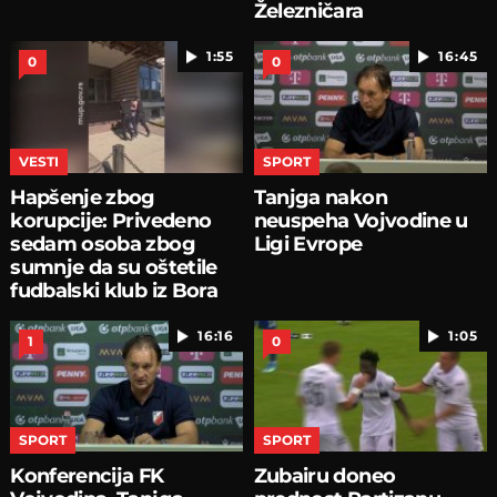
Železničara
1:55
16:45
0
0
VESTI
SPORT
Hapšenje zbog
Tanjga nakon
korupcije: Privedeno
neuspeha Vojvodine u
sedam osoba zbog
Ligi Evrope
sumnje da su oštetile
fudbalski klub iz Bora
16:16
1:05
1
0
SPORT
SPORT
Konferencija FK
Zubairu doneo