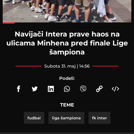
Loaded
:
81.56%
Navijači Intera prave haos na
ulicama Minhena pred finale Lige
šampiona
subota 31. maj | 14:56
Podeli:
TEME
fudbal
liga šampiona
fk inter