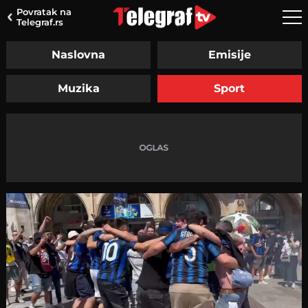
Povratak na
Telegraf.rs
Naslovna
Emisije
Muzika
Sport