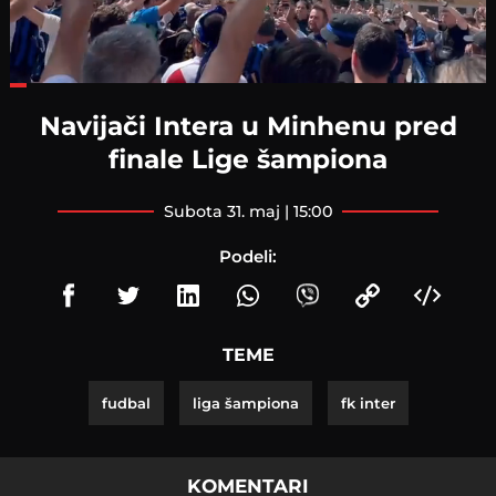
Loaded
:
29.86%
Navijači Intera u Minhenu pred
finale Lige šampiona
subota 31. maj | 15:00
Podeli:
TEME
fudbal
liga šampiona
fk inter
KOMENTARI