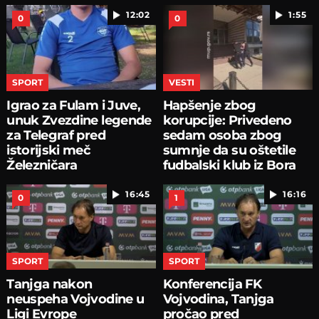
12:02
1:55
0
0
SPORT
VESTI
Igrao za Fulam i Juve,
Hapšenje zbog
unuk Zvezdine legende
korupcije: Privedeno
za Telegraf pred
sedam osoba zbog
istorijski meč
sumnje da su oštetile
Železničara
fudbalski klub iz Bora
16:45
16:16
0
1
SPORT
SPORT
Tanjga nakon
Konferencija FK
neuspeha Vojvodine u
Vojvodina, Tanjga
Ligi Evrope
pročao pred