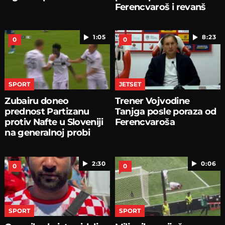
Ferencvaroš i revanš
1:05
8:23
0
0
SPORT
JETSET
Zubairu doneo
Trener Vojvodine
prednost Partizanu
Tanjga posle poraza od
protiv Nafte u Sloveniji
Ferencvaroša
na generalnoj probi
2:30
0:06
0
0
SPORT
SPORT