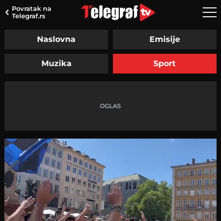
Povratak na
Telegraf.rs
Naslovna
Emisije
Muzika
Sport