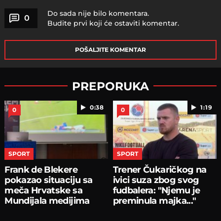
Do sada nije bilo komentara.
0
Budite prvi koji će ostaviti komentar.
POŠALJITE KOMENTAR
PREPORUKA
0:38
1:19
0
0
SPORT
SPORT
Frank de Blekere
Trener Čukaričkog na
pokazao situaciju sa
ivici suza zbog svog
meča Hrvatske sa
fudbalera: "Njemu je
Mundijala medijima
preminula majka..."