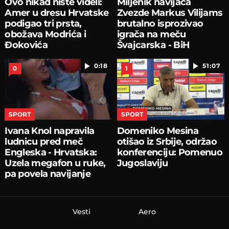
Ovo nikad niste videli:
Miljenik navijača
Amer u dresu Hrvatske
Zvezde Markus Vilijams
podigao tri prsta,
brutalno isprozivao
obožava Modrića i
igrača na meču
Đokovića
Švajcarska - BiH
0:18
51:07
0
1
SPORT
SPORT
Ivana Knol napravila
Domeniko Mesina
ludnicu pred meč
otišao iz Srbije, održao
Engleska - Hrvatska:
konferenciju: Pomenuo
Uzela megafon u ruke,
Jugoslaviju
pa povela navijanje
Vesti
Aero