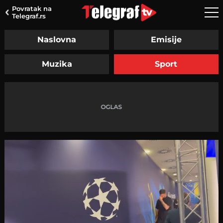
Povratak na
Telegraf.rs
Naslovna
Emisije
Muzika
Sport