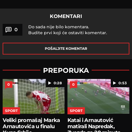
KOMENTARI
Do sada nije bilo komentara.
0
Budite prvi koji će ostaviti komentar.
POŠALJITE KOMENTAR
PREPORUKA
0:28
0:53
0
0
SPORT
SPORT
Veliki promašaj Marka
Katai i Arnautović
Arnautovića u finalu
matirali Napredak,