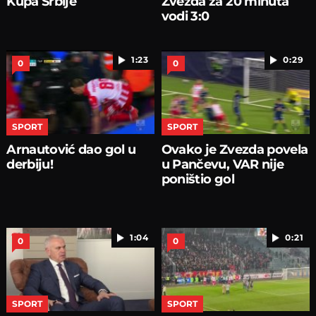
Kupa Srbije
Zvezda za 20 minuta
vodi 3:0
1:23
0:29
0
0
SPORT
SPORT
Arnautović dao gol u
Ovako je Zvezda povela
derbiju!
u Pančevu, VAR nije
poništio gol
1:04
0:21
0
0
SPORT
SPORT