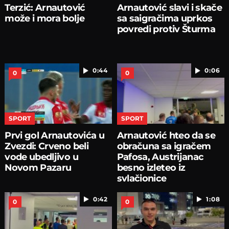
Terzić: Arnautović
Arnautović slavi i skače
može i mora bolje
sa saigračima uprkos
povredi protiv Šturma
0:44
0:06
0
0
SPORT
SPORT
Prvi gol Arnautovića u
Arnautović hteo da se
Zvezdi: Crveno beli
obračuna sa igračem
vode ubedljivo u
Pafosa, Austrijanac
Novom Pazaru
besno izleteo iz
svlačionice
0:42
1:08
0
0