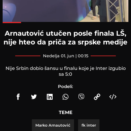
Loaded
:
100.00%
Arnautović utučen posle finala LŠ,
nije hteo da priča za srpske medije
nedelja 01. jun | 00:15
Nije Srbin dobio šansu u finalu koje je Inter izgubio
sa 5:0
Podeli:
TEME
Marko Arnautović
fk inter