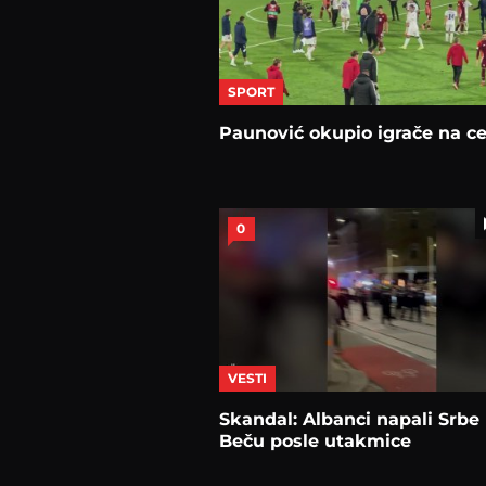
SPORT
Paunović okupio igrače na c
0
VESTI
Skandal: Albanci napali Srbe
Beču posle utakmice