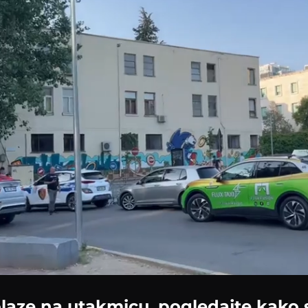
Loaded
:
100.00%
laze na utakmicu, pogledajte kako 