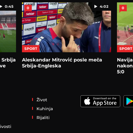
0:45
4:02
0
0
SPORT
SPORT
 Srbija
Aleskandar Mitrović posle meča
Navija
sve
Srbija-Engleska
nakon 
5:0
Život
Kuhinja
Rijaliti
ivosti