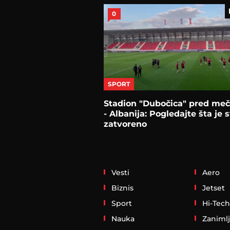
0
SPORT
Stadion "Dubočica" pred meč
- Albanija: Pogledajte šta je 
zatvoreno
Vesti
Aero
Biznis
Jetset
Sport
Hi-Tech
Nauka
Zanimlj