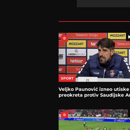
0
SPORT
Veljko Paunović izneo utiske
preokreta protiv Saudijske A
0