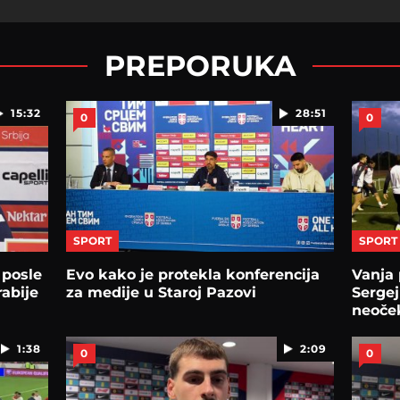
PREPORUKA
15:32
28:51
0
0
SPORT
SPORT
 posle
Evo kako je protekla konferencija
Vanja 
rabije
za medije u Staroj Pazovi
Sergej
neoče
povra
1:38
2:09
0
0