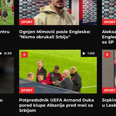
SPORT
SPORT
entru
Ognjen Mimović posle Engleske:
Aleksa
"Nismo obrukali Srbiju"
Engles
sa SP
0:30
1:00
0
0
SPORT
SPORT
 u
Potpredsdnik UEFA Armand Duka
Srpkin
pored klupe Albanije pred meč sa
u Les
Srbijom