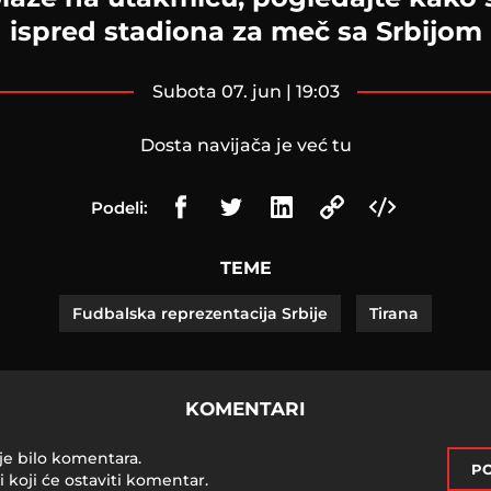
ispred stadiona za meč sa Srbijom
subota 07. jun | 19:03
Dosta navijača je već tu
Podeli:
TEME
Fudbalska reprezentacija Srbije
Tirana
KOMENTARI
je bilo komentara.
PO
i koji će ostaviti komentar.