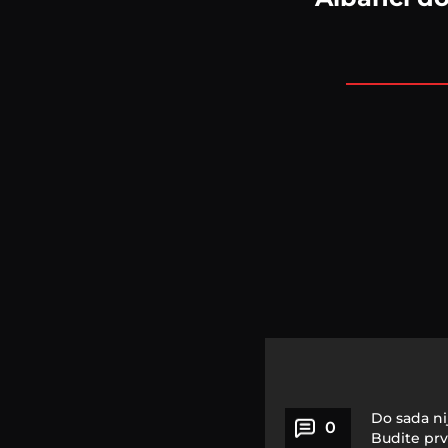
Do sada ni
0
Budite prv