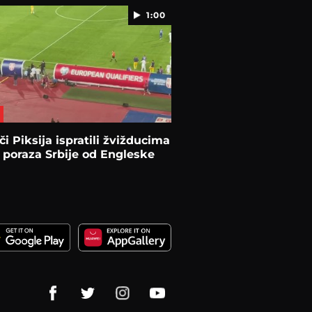
1:00
či Piksija ispratili žvižducima
poraza Srbije od Engleske