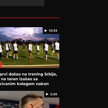
10:33
prvi došao na trening Srbije,
 na teren izašao sa
kivanim kolegom nakon
tka
2:20