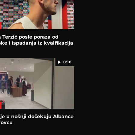
 Terzić posle poraza od
ke i ispadanja iz kvalfikacija
0:18
je u nošnji dočekuju Albance
kovcu