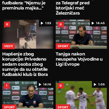
fudbalera: "Njemu je
za Telegraf pred
preminula majka..."
istorijski meč
Železničara
1:55
16:45
0
0
VESTI
SPORT
Hapšenje zbog
Tanjga nakon
korupcije: Privedeno
neuspeha Vojvodine u
sedam osoba zbog
Ligi Evrope
sumnje da su oštetile
fudbalski klub iz Bora
16:16
1:05
1
0
SPORT
SPORT