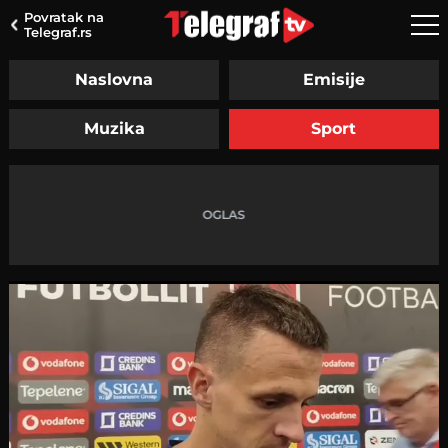
Povratak na
Telegraf.rs
Naslovna
Emisije
Muzika
Sport