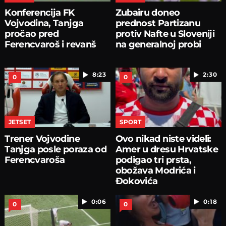
Konferencija FK
Zubairu doneo
Vojvodina, Tanjga
prednost Partizanu
pročao pred
protiv Nafte u Sloveniji
Ferencvaroš i revanš
na generalnoj probi
8:23
2:30
0
0
JETSET
SPORT
Trener Vojvodine
Ovo nikad niste videli:
Tanjga posle poraza od
Amer u dresu Hrvatske
Ferencvaroša
podigao tri prsta,
obožava Modrića i
Đokovića
0:06
0:18
0
0