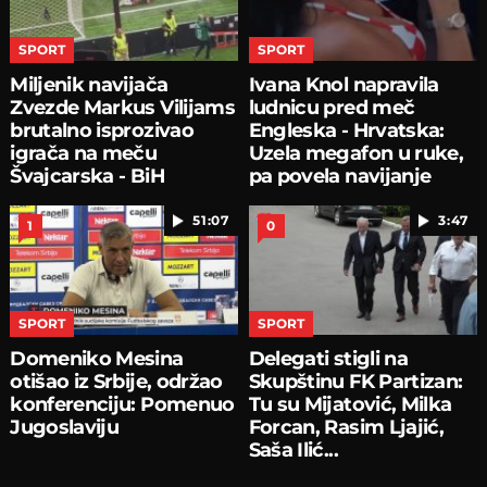
SPORT
SPORT
Miljenik navijača
Ivana Knol napravila
Zvezde Markus Vilijams
ludnicu pred meč
brutalno isprozivao
Engleska - Hrvatska:
igrača na meču
Uzela megafon u ruke,
Švajcarska - BiH
pa povela navijanje
51:07
3:47
1
0
SPORT
SPORT
Domeniko Mesina
Delegati stigli na
otišao iz Srbije, održao
Skupštinu FK Partizan:
konferenciju: Pomenuo
Tu su Mijatović, Milka
Jugoslaviju
Forcan, Rasim Ljajić,
Saša Ilić...