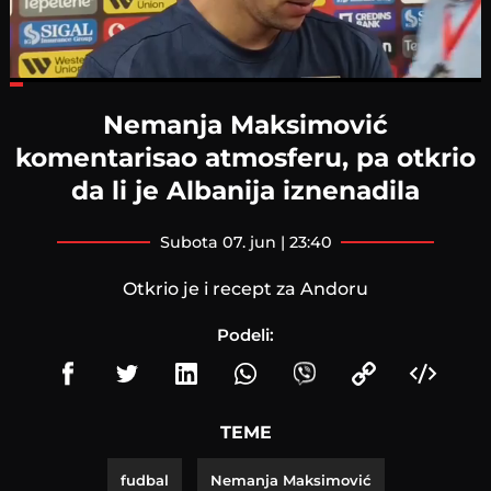
Loaded
:
26.91%
Nemanja Maksimović
komentarisao atmosferu, pa otkrio
da li je Albanija iznenadila
subota 07. jun | 23:40
Otkrio je i recept za Andoru
Podeli:
TEME
fudbal
Nemanja Maksimović