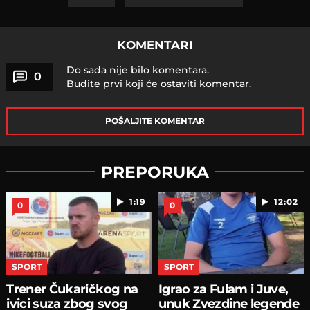
KOMENTARI
Do sada nije bilo komentara.
0
Budite prvi koji će ostaviti komentar.
POŠALJITE KOMENTAR
PREPORUKA
1:19
12:02
0
0
SPORT
SPORT
Trener Čukaričkog na
Igrao za Fulam i Juve,
ivici suza zbog svog
unuk Zvezdine legende