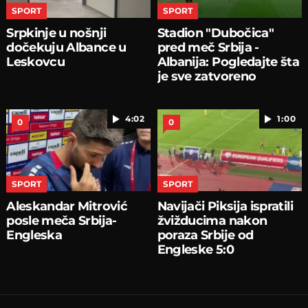
SPORT
SPORT
Srpkinje u nošnji
Stadion "Dubočica"
dočekuju Albance u
pred meč Srbija -
Leskovcu
Albanija: Pogledajte šta
je sve zatvoreno
4:02
1:00
0
0
SPORT
SPORT
Aleskandar Mitrović
Navijači Piksija ispratili
posle meča Srbija-
žvižducima nakon
Engleska
poraza Srbije od
Engleske 5:0