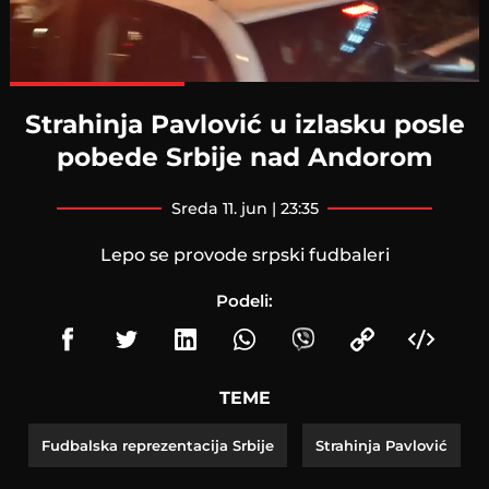
Loaded
:
100.00%
Strahinja Pavlović u izlasku posle
pobede Srbije nad Andorom
sreda 11. jun | 23:35
Lepo se provode srpski fudbaleri
Podeli:
TEME
Fudbalska reprezentacija Srbije
Strahinja Pavlović