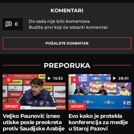
KOMENTARI
Do sada nije bilo komentara.
0
Budite prvi koji će ostaviti komentar.
POŠALJITE KOMENTAR
PREPORUKA
15:32
28:51
0
0
SPORT
SPORT
Veljko Paunović izneo
Evo kako je protekla
utiske posle preokreta
konferencija za medije
protiv Saudijske Arabije
u Staroj Pazovi