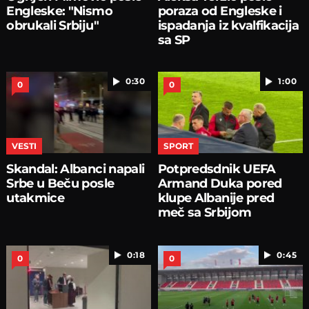
Engleske: "Nismo
poraza od Engleske i
obrukali Srbiju"
ispadanja iz kvalfikacija
sa SP
0:30
1:00
0
0
VESTI
SPORT
Skandal: Albanci napali
Potpredsdnik UEFA
Srbe u Beču posle
Armand Duka pored
utakmice
klupe Albanije pred
meč sa Srbijom
0:18
0:45
0
0