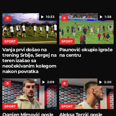
10:33
1:38
0
0
SPORT
SPORT
Vanja prvi došao na
Paunović okupio igrače
trening Srbije, Sergej na
na centru
teren izašao sa
neočekivanim kolegom
nakon povratka
2:09
2:20
0
0
SPORT
SPORT
Ognjen Mimović posle
Aleksa Terzić posle