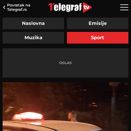
Povratak na
Telegraf.rs
Naslovna
Emisije
Muzika
Sport