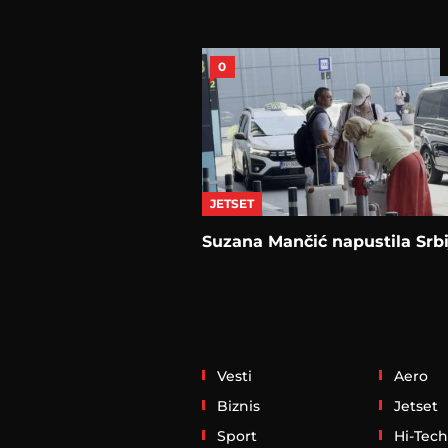
0
JETSET
Suzana Mančić napustila Srbi
Vesti
Aero
Biznis
Jetset
Sport
Hi-Tech