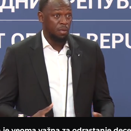
Loaded
:
59.67%
ra je veoma važna za odrastanje dece,