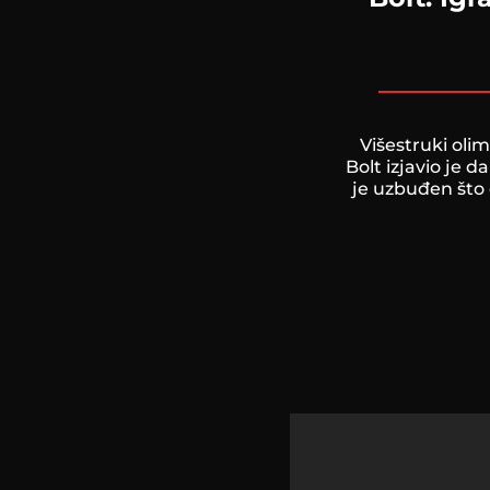
Višestruki oli
Bolt izjavio je
je uzbuđen što 