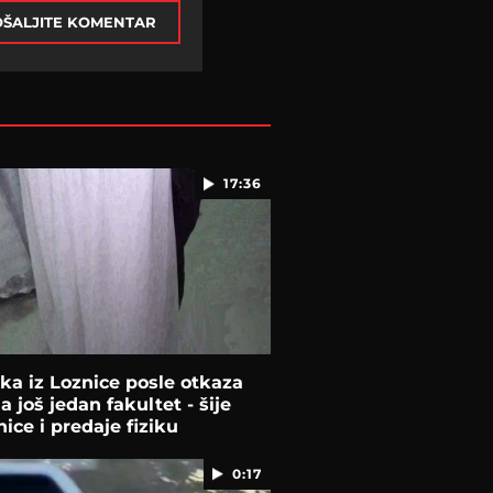
ŠALJITE KOMENTAR
17:36
a iz Loznice posle otkaza
la još jedan fakultet - šije
ice i predaje fiziku
0:17