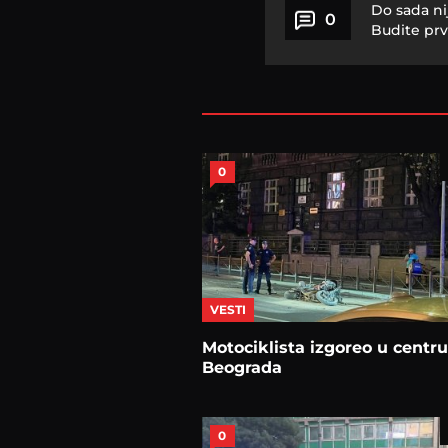
Do sada ni
0
Budite prv
0
VESTI
Motociklista izgoreo u centru
Beograda
0