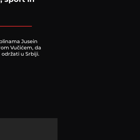
iplinama Jusein
drom Vučićem, da
držati u Srbiji.