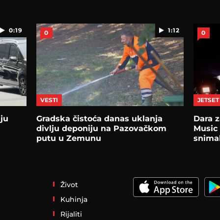
0:19
1:12
0
0
VESTI
JETSET
ju
Gradska čistoća danas uklanja
Dara z
divlju deponiju na Pazovačkom
Music 
putu u Zemunu
snima
Život
Kuhinja
Rijaliti