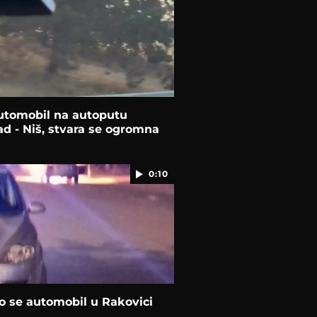
utomobil na autoputu
d - Niš, stvara se ogromna
0:10
o se automobil u Rakovici