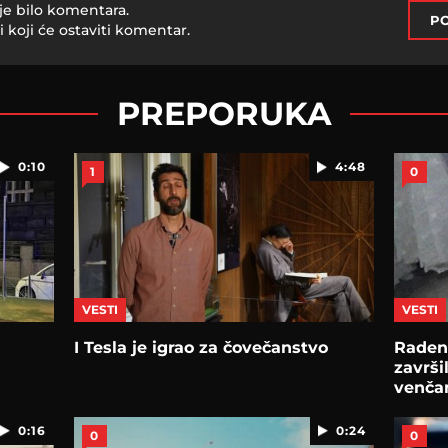
je bilo komentara.
PO
i koji će ostaviti komentar.
PREPORUKA
0:10
4:48
1
0
VESTI
VESTI
I Tesla јe igrao za čovečanstvo
Radenk
završi
venčan
0:16
0:24
0
0