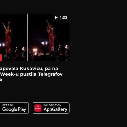
1:33
apevala Kukavicu, pa na
Week-u pustila Telegrafov
k