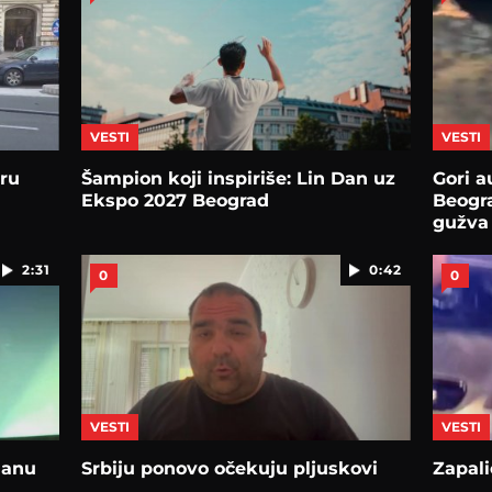
VESTI
VESTI
tru
Šampion koјi inspiriše: Lin Dan uz
Gori a
Ekspo 2027 Beograd
Beogra
gužva
2:31
0:42
0
0
VESTI
VESTI
danu
Srbiju ponovo očekuju pljuskovi
Zapali