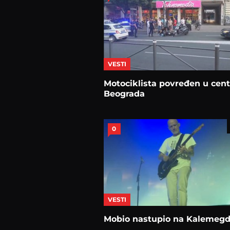
VESTI
Motociklista povređen u cen
Beograda
0
VESTI
Mobio nastupio na Kalemeg