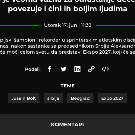
povezuje i čini ih boljim ljudima
utorak 17. jun | 11:32
mpijski šampion i rekorder u sprinterskim atletskim disc
 danas, nakon sastanka sa predsednikom Srbije Aleksan
će moći celom svetu da predstavi Ekspo 2027, koji će se o
Podeli:
TEME
Jusein Bolt
srbija
Beograd
Expo 2027
KOMENTARI