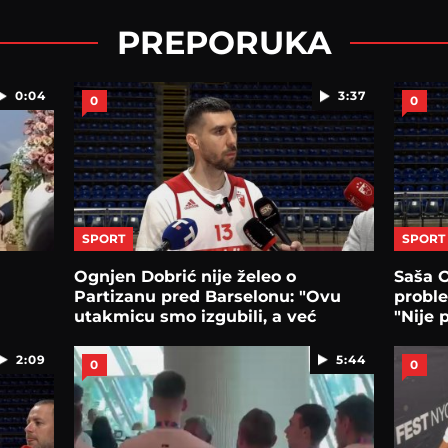
PREPORUKA
0:04
3:37
0
0
SPORT
SPORT
Ognjen Dobrić nije želeo o
Saša O
Partizanu pred Barselonu: "Ovu
probl
utakmicu smo izgubili, a već
"Nije 
sutra..."
2:09
5:44
0
0