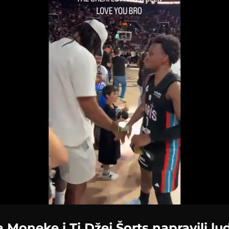
Loaded
:
100.00%
 Moneke i Ti Džej Šorts napravili lu