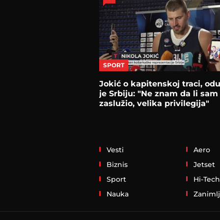
SPORT
Jokić o kapitenskoj traci, od
je Srbiju: "Ne znam da li sam
zaslužio, velika privilegija"
Vesti
Aero
Biznis
Jetset
Sport
Hi-Tech
Nauka
Zanimlj