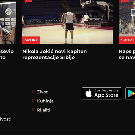
SPORT
SPORT
uševio
Nikola Jokić novi kapiten
Haos p
 to
reprezentacije Srbije
se nav
Život
Kuhinja
Rijaliti
ivosti