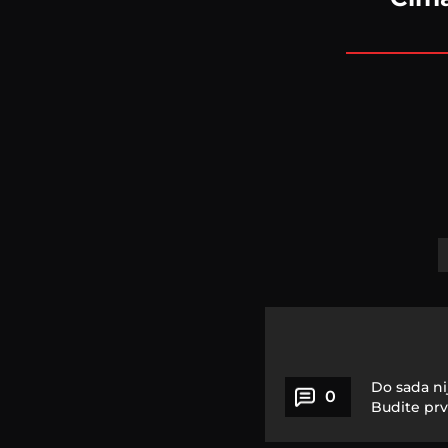
Do sada ni
0
Budite prv