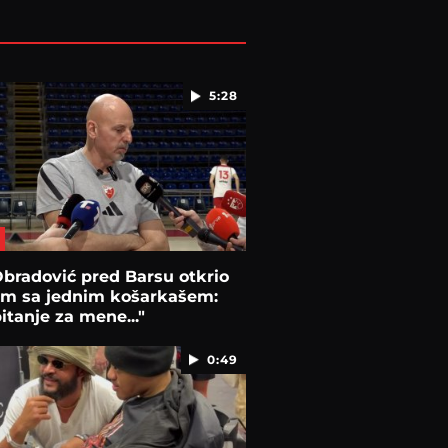
5:28
bradović pred Barsu otkrio
em sa jednim košarkašem:
pitanje za mene..."
0:49