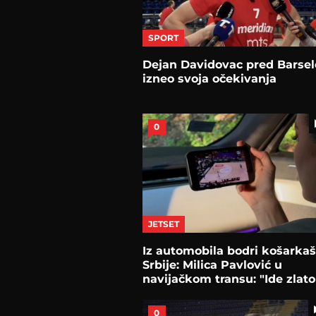
SPORT
Dejan Davidovac pred Barse
izneo svoja očekivanja
0
JETSET
Iz automobila bodri košarka
Srbije: Milica Pavlović u
navijačkom transu: "Ide zlato
obavezno!"
0