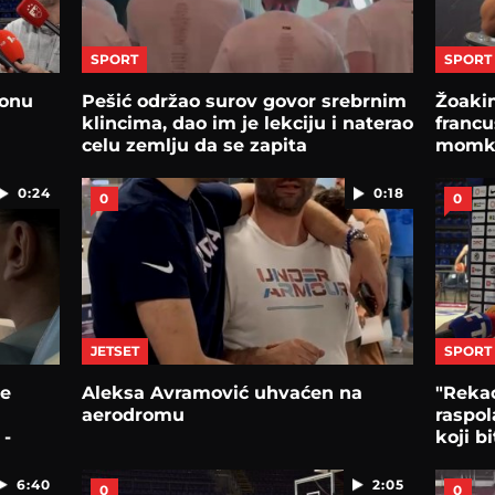
SPORT
SPORT
lonu
Pešić održao surov govor srebrnim
Žoaki
klincima, dao im je lekciju i naterao
francu
celu zemlju da se zapita
momku
0:24
0:18
0
0
JETSET
SPORT
še
Aleksa Avramović uhvaćen na
"Rekao
aerodromu
raspol
 -
koji b
stroju
6:40
2:05
0
0