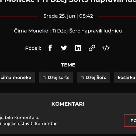
sreda 25. jun | 08:42
Čima Moneke i Ti Džej Šorc napravili ludnicu
Podeli:
TEME
čima moneke
Ti Džej šorts
Ti Džej Šorc
košarka
KOMENTARI
je bilo komentara.
PO
i koji će ostaviti komentar.