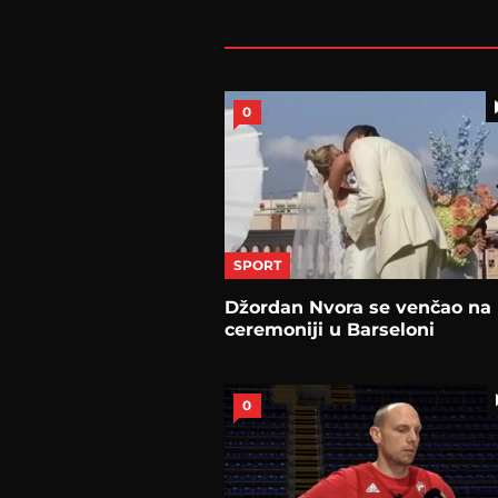
0
SPORT
Džordan Nvora se venčao na
ceremoniji u Barseloni
0