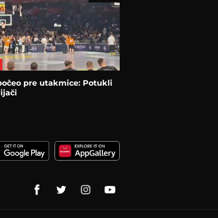
očeo pre utakmice: Potukli
ijači