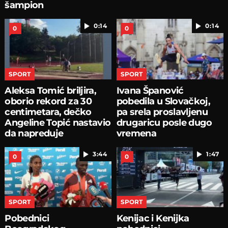
šampion
0:14
0:14
0
0
SPORT
SPORT
Aleksa Tomić briljira,
Ivana Španović
oborio rekord za 30
pobedila u Slovačkoj,
centimetara, dečko
pa srela proslavljenu
Angeline Topić nastavio
drugaricu posle dugo
da napreduje
vremena
3:44
1:47
0
0
SPORT
SPORT
Pobednici
Kenijac i Kenijka