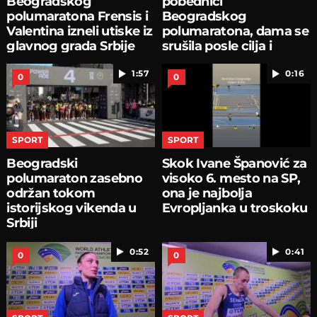
Beogradskog
pobednici
polumaratona Frensis i
Beogradskog
Valentina izneli utiske iz
polumaratona, dama se
glavnog grada Srbije
srušila posle cilja i
ispovraćala
1:57
0:16
0
0
SPORT
SPORT
Beogradski
Skok Ivane Španović za
polumaraton zasebno
visoko 6. mesto na SP,
održan tokom
ona je najbolja
istorijskog vikenda u
Evropljanka u troskoku
Srbiji
0:52
0:41
0
0