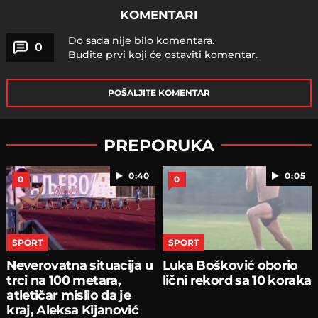
KOMENTARI
Do sada nije bilo komentara.
0
Budite prvi koji će ostaviti komentar.
POŠALJITE KOMENTAR
PREPORUKA
0:40
0:05
0
0
SPORT
SPORT
Neverovatna situacija u
Luka Bošković oborio
trci na 100 metara,
lični rekord sa 10 koraka
atletičar mislio da je
kraj, Aleksa Kijanović