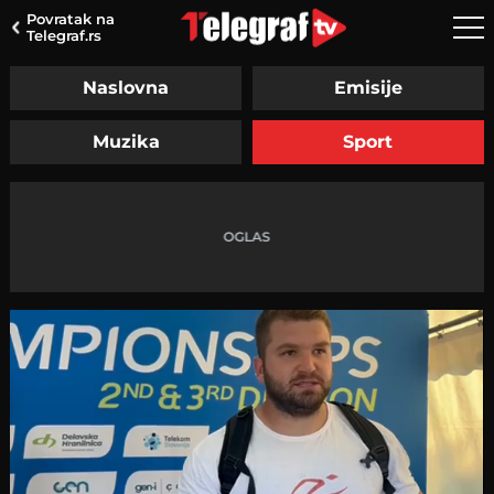
Povratak na
Telegraf.rs
Naslovna
Emisije
Muzika
Sport