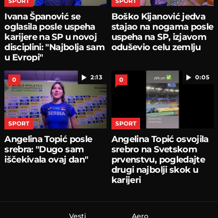
SPORT
SPORT
Ivana Španović se
Boško Kijanović jedva
oglasila posle uspeha
stajao na nogama posle
karijere na SP u novoj
uspeha na SP, izjavom
disciplini: "Najbolja sam
oduševio celu zemlju
u Evropi"
2:13
0:05
0
0
SPORT
SPORT
Angelina Topić posle
Angelina Topić osvojila
srebra: "Dugo sam
srebro na Svetskom
iščekivala ovaj dan"
prvenstvu, pogledajte
drugi najbolji skok u
karijeri
Vesti
Aero