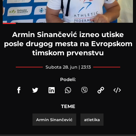
Loaded
:
98.05%
Armin Sinančević izneo utiske
posle drugog mesta na Evropskom
timskom prvenstvu
subota 28. jun | 23:13
Podeli:
TEME
Armin Sinančević
atletika