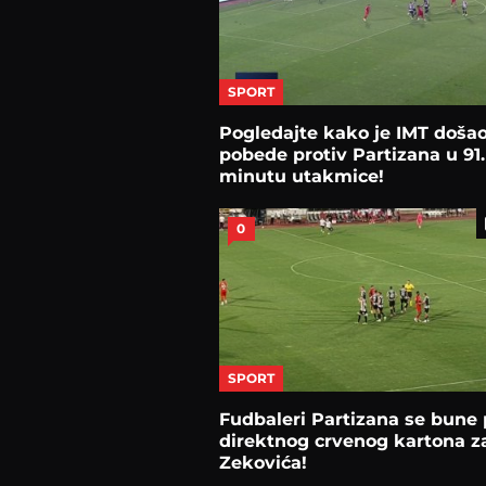
SPORT
Pogledajte kako je IMT doša
pobede protiv Partizana u 91.
minutu utakmice!
0
SPORT
Fudbaleri Partizana se bune 
direktnog crvenog kartona z
Zekovića!