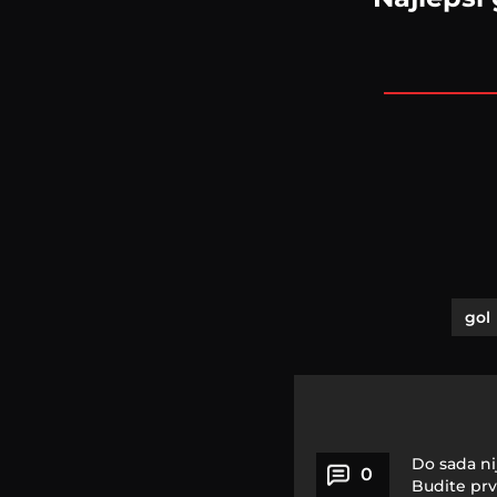
gol
Do sada ni
0
Budite prv