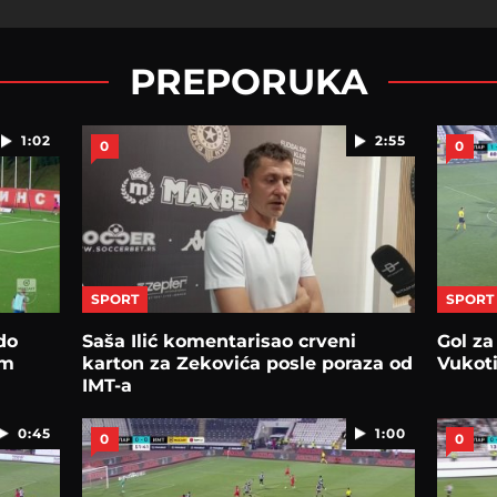
PREPORUKA
1:02
2:55
0
0
SPORT
SPORT
do
Saša Ilić komentarisao crveni
Gol za
om
karton za Zekovića posle poraza od
Vukoti
IMT-a
0:45
1:00
0
0