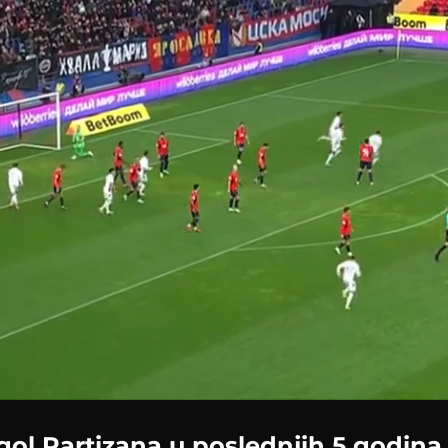
Loaded
:
71.42%
gol Partizana u poslednjih 5 godina,