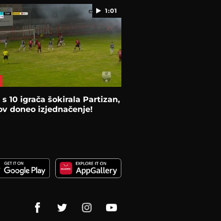
1:01
s 10 igrača šokirala Partizan,
v doneo izjednačenje!