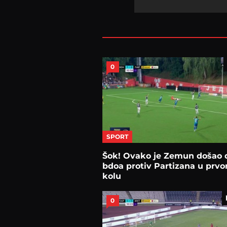
0
SPORT
Šok! Ovako je Zemun došao 
bdoa protiv Partizana u prv
kolu
0