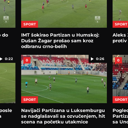
SPORT
SPORT
o do
IMT šokirao Partizan u Humskoj:
Aleks 
Dušan Žagar prošao sam kroz
protiv
odbranu crno-belih
0:22
0:26
0
0
SPORT
SPORT
posle
Navijači Partizana u Luksemburgu
Pogled
a
se nadglašavali sa ozvučenjem, hit
Partiz
scena na početku utakmice
sa Un