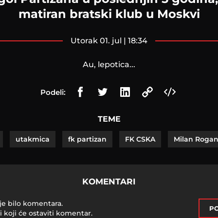
matiran bratski klub u Moskvi
utorak 01. jul | 18:34
Au, lepotica...
Podeli:
TEME
utakmica
fk partizan
FK CSKA
Milan Rogan
KOMENTARI
je bilo komentara.
PO
i koji će ostaviti komentar.