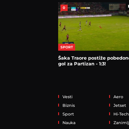
0
SPORT
Šaka Traore postiže pobedon
gol za Partizan - 1:3!
Vesti
Aero
Biznis
Jetset
Sport
Hi-Tech
Nauka
Zanimlj