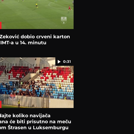
Zeković dobio crveni karton
 IMT-a u 14. minutu
0:31
ajte koliko navijača
ana će biti prisutno na meču
om Štrasen u Luksemburgu