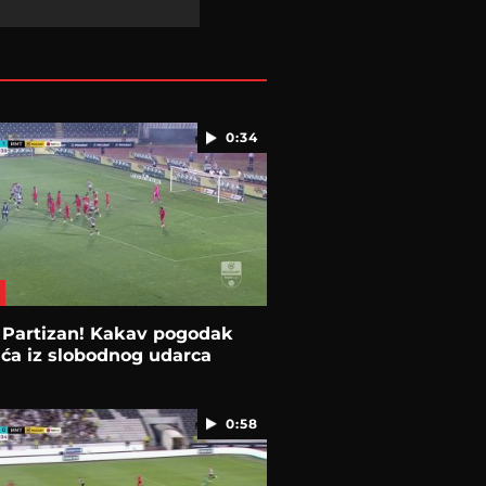
0:34
 Partizan! Kakav pogodak
ća iz slobodnog udarca
0:58