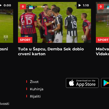
0:00
1:10
0
0
SPORT
SPORT
osni
Tuča u Šapcu, Demba Sek dobio
Mačva 
crveni karton
Vidako
Život
Kuhinja
Rijaliti
ivosti