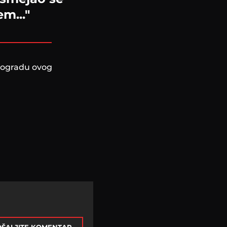
m..."
eogradu ovog