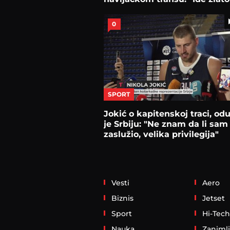
obavezno!"
0
SPORT
Jokić o kapitenskoj traci, od
je Srbiju: "Ne znam da li sam
zaslužio, velika privilegija"
Vesti
Aero
Biznis
Jetset
Sport
Hi-Tech
Nauka
Zanimlj