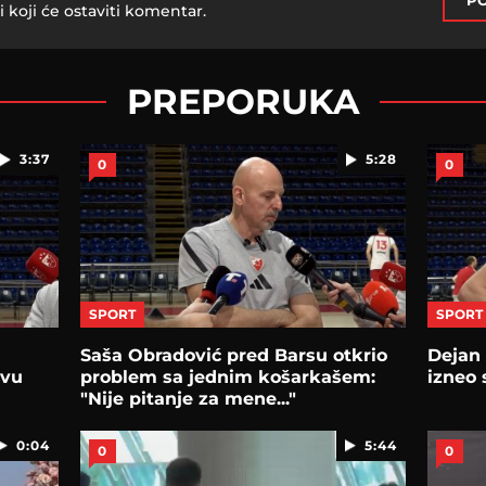
PO
i koji će ostaviti komentar.
PREPORUKA
3:37
5:28
0
0
SPORT
SPORT
Saša Obradović pred Barsu otkrio
Dejan
Ovu
problem sa jednim košarkašem:
izneo 
"Nije pitanje za mene..."
0:04
5:44
0
0