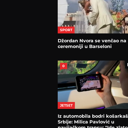
SPORT
Džordan Nvora se venčao na
ceremoniji u Barseloni
0
JETSET
Iz automobila bodri košarka
Srbije: Milica Pavlović u
navijačkom transu: "Ide zlato