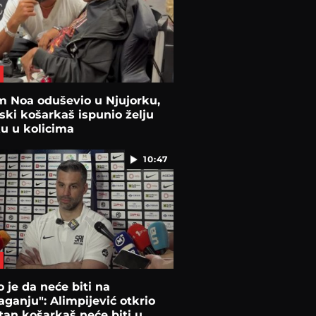
m Noa oduševio u Njujorku,
ski košarkaš ispunio želju
 u kolicima
10:47
 je da neće biti na
aganju": Alimpijević otkrio
itan košarkaš neće biti u