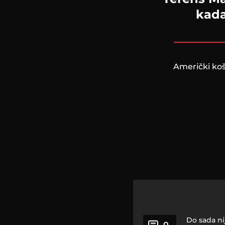
kada
Američki ko
Do sada ni
0