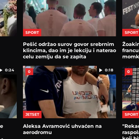
SPORT
SPORT
Pešić održao surov govor srebrnim
Žoaki
klincima, dao im je lekciju i naterao
francu
celu zemlju da se zapita
momku
0:24
0:18
0
0
JETSET
SPORT
še
Aleksa Avramović uhvaćen na
"Rekao
aerodromu
raspol
 -
koji b