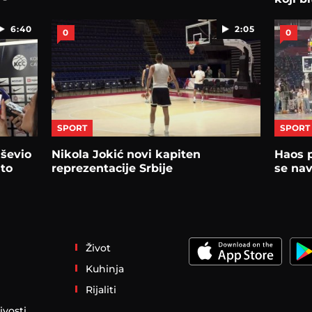
stroju
6:40
2:05
0
0
SPORT
SPORT
uševio
Nikola Jokić novi kapiten
Haos p
 to
reprezentacije Srbije
se nav
Život
Kuhinja
Rijaliti
ivosti