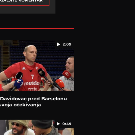
ŠALJITE KOMENTAR
2:09
 Davidovac pred Barselonu
svoja očekivanja
0:49