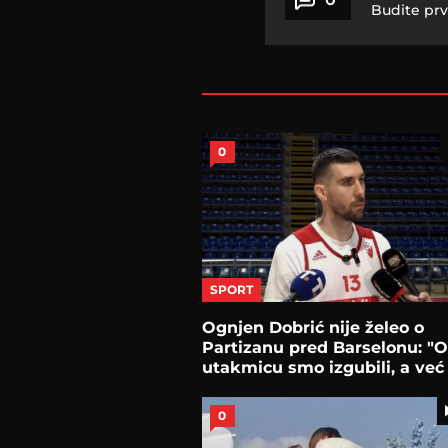
Budite prv
0
SPORT
Ognjen Dobrić nije želeo o
Partizanu pred Barselonu: "
utakmicu smo izgubili, a već
sutra..."
0