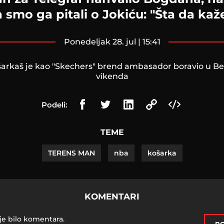
 smo ga pitali o Jokiću: "Šta da kaže
ponedeljak 28. jul | 15:41
šarkaš je kao "Skechers" brend ambasador boravio u B
vikenda
Podeli:
TEME
TERENS MAN
nba
košarka
KOMENTARI
je bilo komentara.