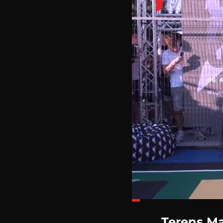
Loaded
:
19.36%
Terens Ma