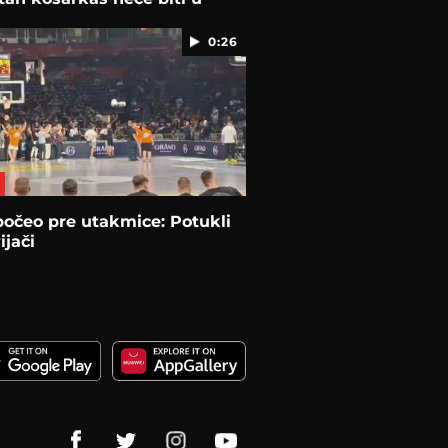
0:26
očeo pre utakmice: Potukli
ijači