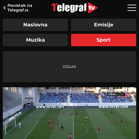
Povratak na
Telegraf.rs
Naslovna
Emisije
Muzika
Sport