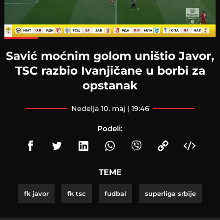
Loaded
:
100.00%
Savić moćnim golom uništio Javor,
TSC razbio Ivanjičane u borbi za
opstanak
nedelja 10. maj | 19:46
Podeli:
TEME
fk javor
fk tsc
fudbal
superliga srbije