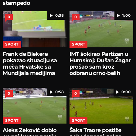
stampedo
0:38
1:00
0
0
SPORT
SPORT
Frank de Blekere
IMT šokirao Partizan u
pokazao situaciju sa
Humskoj: Dušan Žagar
meča Hrvatske sa
prošao sam kroz
Mundijala medijima
odbranu crno-belih
0:58
0:00
0
0
SPORT
SPORT
Aleks Zeković dobio
Šaka Traore postiže