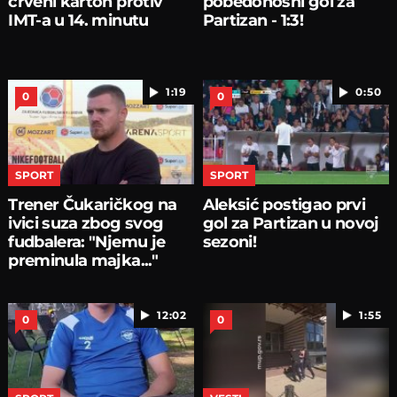
crveni karton protiv
pobedonosni gol za
IMT-a u 14. minutu
Partizan - 1:3!
1:19
0:50
0
0
SPORT
SPORT
Trener Čukaričkog na
Aleksić postigao prvi
ivici suza zbog svog
gol za Partizan u novoj
fudbalera: "Njemu je
sezoni!
preminula majka..."
12:02
1:55
0
0