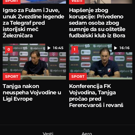
SPORT
VESTI
Igrao za Fulam i Juve,
Hapšenje zbog
unuk Zvezdine legende
korupcije: Privedeno
za Telegraf pred
sedam osoba zbog
istorijski meč
sumnje da su oštetile
Železničara
fudbalski klub iz Bora
16:45
16:16
0
1
SPORT
SPORT
Tanjga nakon
Konferencija FK
neuspeha Vojvodine u
Vojvodina, Tanjga
Ligi Evrope
pročao pred
Ferencvaroš i revanš
Vesti
Aero