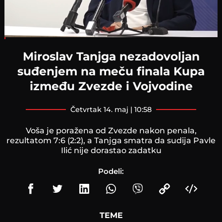
Loaded
:
4.79%
Miroslav Tanjga nezadovoljan
suđenjem na meču finala Kupa
između Zvezde i Vojvodine
četvrtak 14. maj | 10:58
Voša je poražena od Zvezde nakon penala,
rezultatom 7:6 (2:2), a Tanjga smatra da sudija Pavle
Ilić nije dorastao zadatku
Podeli:
TEME