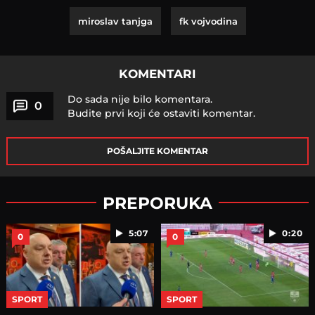
miroslav tanjga
fk vojvodina
KOMENTARI
Do sada nije bilo komentara.
0
Budite prvi koji će ostaviti komentar.
POŠALJITE KOMENTAR
PREPORUKA
5:07
0:20
0
0
SPORT
SPORT