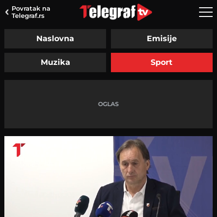
Povratak na
Telegraf.rs
Naslovna
Emisije
Muzika
Sport