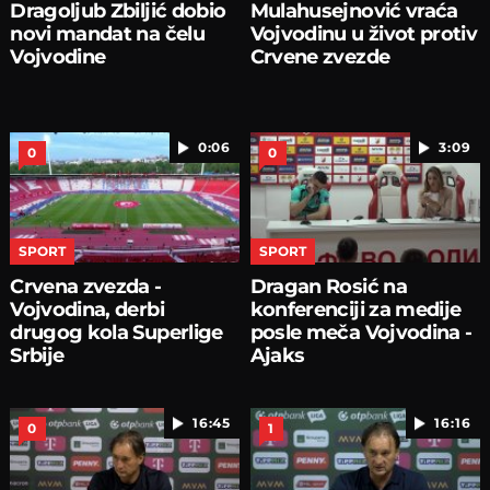
Dragoljub Zbiljić dobio
Mulahusejnović vraća
novi mandat na čelu
Vojvodinu u život protiv
Vojvodine
Crvene zvezde
0:06
3:09
0
0
SPORT
SPORT
Crvena zvezda -
Dragan Rosić na
Vojvodina, derbi
konferenciji za medije
drugog kola Superlige
posle meča Vojvodina -
Srbije
Ajaks
16:45
16:16
0
1