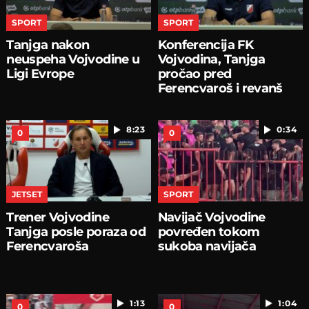
SPORT
SPORT
Tanjga nakon
Konferencija FK
neuspeha Vojvodine u
Vojvodina, Tanjga
Ligi Evrope
pročao pred
Ferencvaroš i revanš
8:23
0:34
0
0
JETSET
SPORT
Trener Vojvodine
Navijač Vojvodine
Tanjga posle poraza od
povređen tokom
Ferencvaroša
sukoba navijača
1:13
1:04
0
0