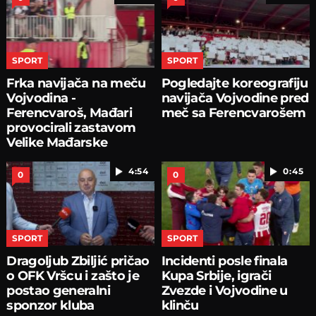
SPORT
SPORT
Frka navijača na meču
Pogledajte koreografiju
Vojvodina -
navijača Vojvodine pred
Ferencvaroš, Mađari
meč sa Ferencvarošem
provocirali zastavom
Velike Mađarske
4:54
0:45
0
0
SPORT
SPORT
Dragoljub Zbiljić pričao
Incidenti posle finala
o OFK Vršcu i zašto je
Kupa Srbije, igrači
postao generalni
Zvezde i Vojvodine u
sponzor kluba
klinču