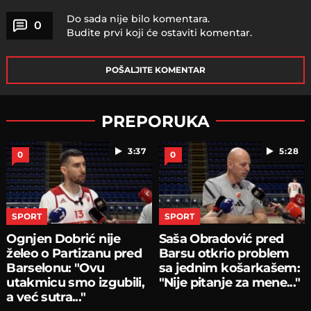
Do sada nije bilo komentara.
0
Budite prvi koji će ostaviti komentar.
POŠALJITE KOMENTAR
PREPORUKA
3:37
5:28
0
0
SPORT
SPORT
Ognjen Dobrić nije
Saša Obradović pred
želeo o Partizanu pred
Barsu otkrio problem
Barselonu: "Ovu
sa jednim košarkašem:
utakmicu smo izgubili,
"Nije pitanje za mene..."
a već sutra..."