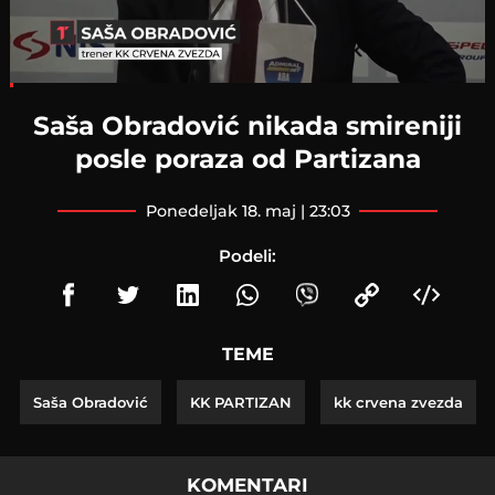
Loaded
:
7.50%
Saša Obradović nikada smireniji
posle poraza od Partizana
ponedeljak 18. maj | 23:03
Podeli:
TEME
Saša Obradović
KK PARTIZAN
kk crvena zvezda
KOMENTARI