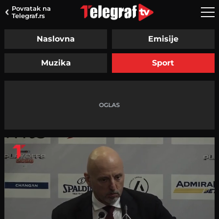
Povratak na
Telegraf.rs
Naslovna
Emisije
Muzika
Sport