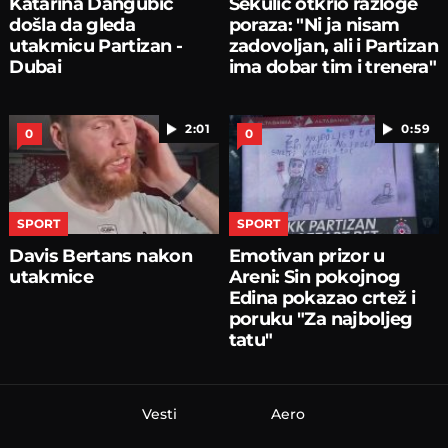
Katarina Dangubić
Sekulić otkrio razloge
došla da gleda
poraza: "Ni ja nisam
utakmicu Partizan -
zadovoljan, ali i Partizan
Dubai
ima dobar tim i trenera"
2:01
0:59
0
0
SPORT
SPORT
Davis Bertans nakon
Emotivan prizor u
utakmice
Areni: Sin pokojnog
Edina pokazao crtež i
poruku "Za najboljeg
tatu"
Vesti
Aero