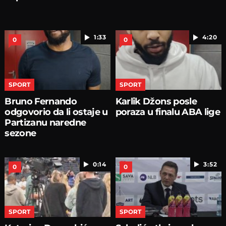
1:33
4:20
0
0
SPORT
SPORT
Bruno Fernando
Karlik Džons posle
odgovorio da li ostaje u
poraza u finalu ABA lige
Partizanu naredne
sezone
0:14
3:52
0
0
SPORT
SPORT