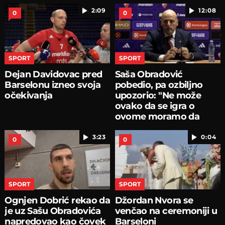
2:09
12:08
0
0
SPORT
SPORT
Dejan Davidovac pred
Saša Obradović
Barselonu izneo svoja
pobedio, pa ozbiljno
očekivanja
upozorio: "Ne može
ovako da se igra o
ovome moramo da
pričamo...
3:23
0:04
0
0
SPORT
SPORT
Ognjen Dobrić rekao da
Džordan Nvora se
je uz Sašu Obradovića
venčao na ceremoniji u
napredovao kao čovek
Barseloni