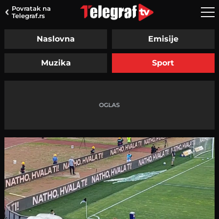
Povratak na
Telegraf.rs
Naslovna
Emisije
Muzika
Sport