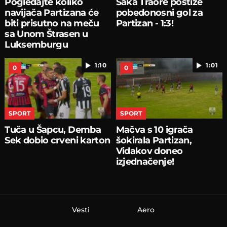
Pogledajte koliko
Šaka Traore postiže
navijača Partizana će
pobedonosni gol za
biti prisutno na meču
Partizan - 1:3!
sa Unom Štrasen u
Luksemburgu
1:10
1:01
0
0
SPORT
SPORT
Tuča u Šapcu, Demba
Mačva s 10 igrača
Sek dobio crveni karton
šokirala Partizan,
Vidakov doneo
izjednačenje!
Vesti
Aero