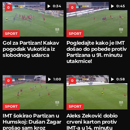
0:34
0:45
0
0
SPORT
SPORT
Gol za Partizan! Kakav
Pogledajte kako je IMT
pogodak Vukotića iz
došao do pobede protiv
slobodnog udarca
Partizana u 91. minutu
utakmice!
1:00
0:58
0
0
SPORT
SPORT
IMT šokirao Partizan u
Aleks Zeković dobio
Humskoj: Dušan Žagar
crveni karton protiv
prošao sam kroz
IMT-a u 14. minutu