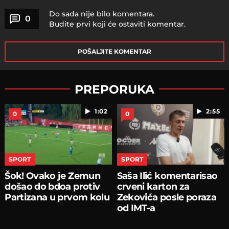
Do sada nije bilo komentara.
0
Budite prvi koji će ostaviti komentar.
POŠALJITE KOMENTAR
PREPORUKA
1:02
2:55
0
0
SPORT
SPORT
Šok! Ovako je Zemun
Saša Ilić komentarisao
došao do bdoa protiv
crveni karton za
Partizana u prvom kolu
Zekovića posle poraza
od IMT-a