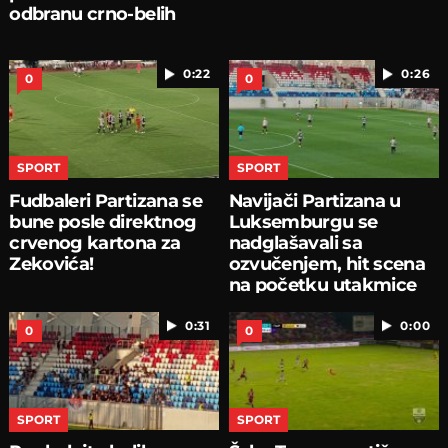
odbranu crno-belih
0:22
0:26
0
0
SPORT
SPORT
Fudbaleri Partizana se
Navijači Partizana u
bune posle direktnog
Luksemburgu se
crvenog kartona za
nadglašavali sa
Zekovića!
ozvučenjem, hit scena
na početku utakmice
0:31
0:00
0
0
SPORT
SPORT