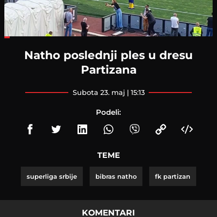
Loaded
:
24.77%
Natho poslednji ples u dresu
Partizana
subota 23. maj | 15:13
Podeli:
TEME
superliga srbije
bibras natho
fk partizan
KOMENTARI