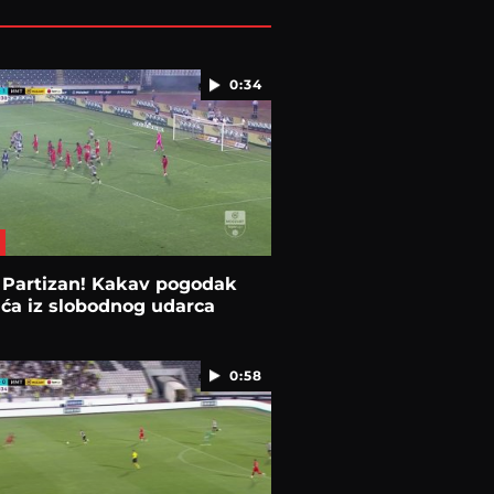
0:34
 Partizan! Kakav pogodak
ća iz slobodnog udarca
0:58