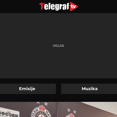
Emisije
Muzika