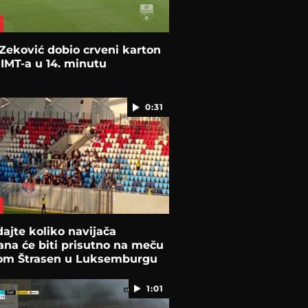
Zeković dobio crveni karton
 IMT-a u 14. minutu
0:31
ajte koliko navijača
ana će biti prisutno na meču
om Štrasen u Luksemburgu
1:01