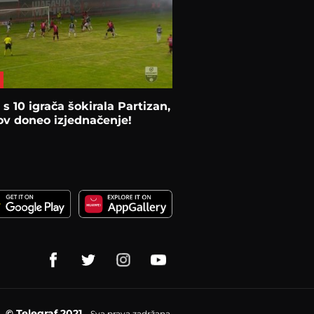
s 10 igrača šokirala Partizan,
v doneo izjednačenje!
© Telegraf 2021
Sva prava zadržana.