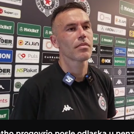
tho progovrio posle odlaska u penzij