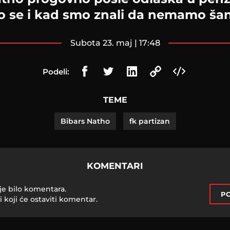
 se i kad smo znali da nemamo ša
subota 23. maj | 17:48
Podeli:
TEME
Bibars Natho
fk partizan
KOMENTARI
je bilo komentara.
PO
i koji će ostaviti komentar.