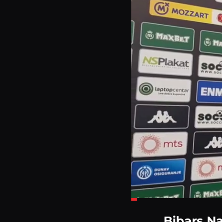
Loaded
:
14.36%
Bibars Na