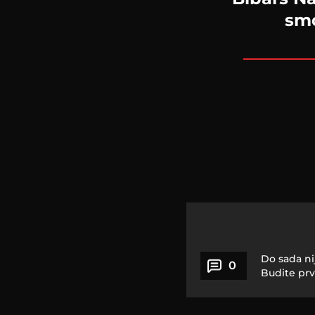
smo
Do sada ni
0
Budite prv