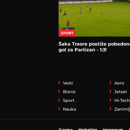
SPORT
Šaka Traore postiže pobedon
gol za Partizan - 1:3!
Vesti
Aero
Biznis
Jetset
Sport
Hi-Tech
Nauka
Zanimlj
O nama
Marketing
Impressum