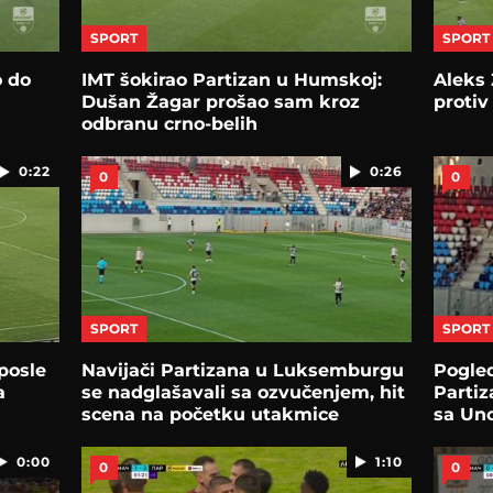
SPORT
SPORT
o do
IMT šokirao Partizan u Humskoj:
Aleks 
Dušan Žagar prošao sam kroz
protiv
odbranu crno-belih
0:22
0:26
0
0
SPORT
SPORT
posle
Navijači Partizana u Luksemburgu
Pogled
a
se nadglašavali sa ozvučenjem, hit
Partiz
scena na početku utakmice
sa Un
0:00
1:10
0
0