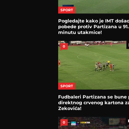
SPORT
Pogledajte kako je IMT doša
pobede protiv Partizana u 91.
minutu utakmice!
0
SPORT
Fudbaleri Partizana se bune 
direktnog crvenog kartona z
Zekovića!
0