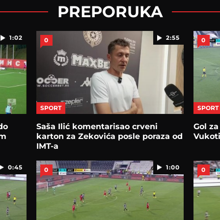
PREPORUKA
1:02
2:55
0
0
SPORT
SPORT
do
Saša Ilić komentarisao crveni
Gol za
om
karton za Zekovića posle poraza od
Vukoti
IMT-a
0:45
1:00
0
0