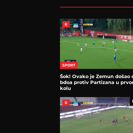
0
SPORT
Šok! Ovako je Zemun došao 
bdoa protiv Partizana u prv
kolu
0