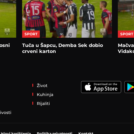
SPORT
SPORT
osni
Tuča u Šapcu, Demba Sek dobio
Mačva 
crveni karton
Vidako
Život
Kuhinja
Rijaliti
ivosti
Uslovi korišćenja
Politika privatnosti
Kontakt