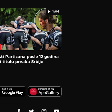
1:06
ti Partizana posle 12 godina
li titulu prvaka Srbije