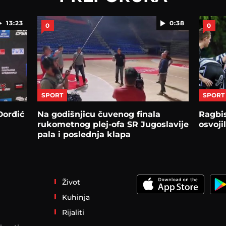
13:23
0:38
0
0
SPORT
SPORT
Đorđić
Na godišnjicu čuvenog finala
Ragbis
rukometnog plej-ofa SR Jugoslavije
osvoji
pala i poslednja klapa
dokumentarca
Život
Kuhinja
Rijaliti