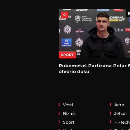
0
SPORT
Rukometaš Partizana Petar 
otvorio dušu
Vesti
Aero
Biznis
Jetset
Sport
Hi-Tech