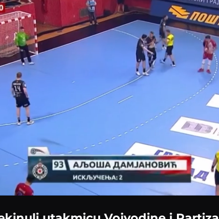
Loaded
:
100.00%
ekinuli utakmicu Vojvodine i Partiza