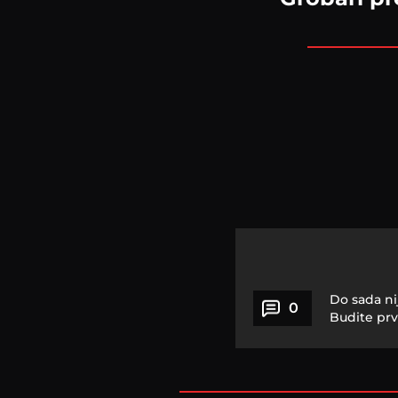
Do sada ni
0
Budite prv