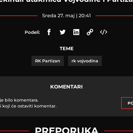
sreda 27. maj | 20:41
Podeli:
TEME
RK Partizan
rk vojvodina
KOMENTARI
je bilo komentara.
PO
i koji će ostaviti komentar.
PREPORUKA