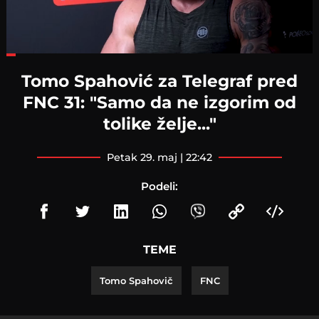
Loaded
:
28.52%
Tomo Spahović za Telegraf pred
FNC 31: "Samo da ne izgorim od
tolike želje..."
petak 29. maj | 22:42
Podeli:
TEME
Tomo Spahovič
FNC