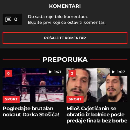
KOMENTARI
Do sada nije bilo komentara.
0
Budite prvi koji će ostaviti komentar.
POŠALJITE KOMENTAR
PREPORUKA
1:41
1:07
0
2
SPORT
SPORT
Pogledajte brutalan
Miloš Cvjetićanin se
nokaut Darka Stošića!
obratio iz bolnice posle
predaje finala bez borbe