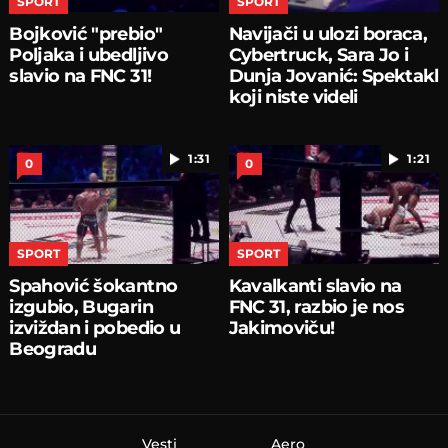
SPORT
SPORT
Bojković "prebio"
Navijači u ulozi boraca,
Poljaka i ubedljivo
Cybertruck, Sara Jo i
slavio na FNC 31!
Dunja Jovanić: Spektakl
koji niste videli
1:31
1:21
0
0
SPORT
SPORT
Spahović šokantno
Kavalkanti slavio na
izgubio, Bugarin
FNC 31, razbio je nos
izviždan i pobedio u
Jakimoviču!
Beogradu
Vesti
Aero