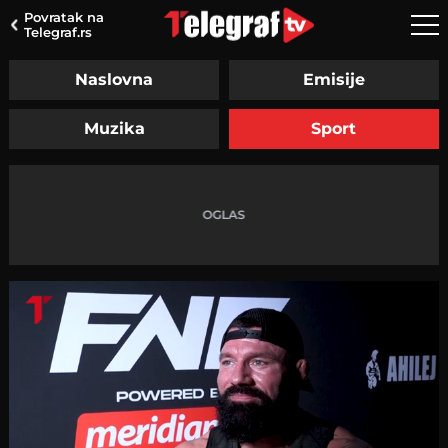
Povratak na
Telegraf.rs
Naslovna
Emisije
Muzika
Sport