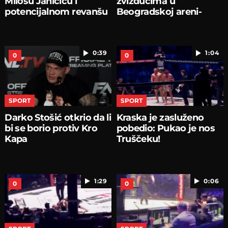
Milošu Janičiću i
zvižducima u
potencijalnom revanšu
Beogradskoj areni-
0:39
1:04
0
0
SPORT
SPORT
Darko Stošić otkrio da li
Kraska je zasluženo
bi se borio protiv Kro
pobedio: Pukao je nos
Kapa
Truščeku!
1:29
0:06
0
0