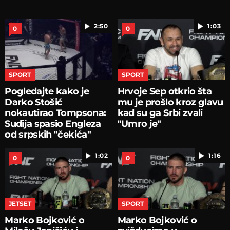
2:50
1:03
0
0
SPORT
SPORT
Pogledajte kako je
Hrvoje Sep otkrio šta
Darko Stošić
mu je prošlo kroz glavu
nokautirao Tompsona:
kad su ga Srbi zvali
Sudija spasio Engleza
"Umro je"
od srpskih "čekića"
1:02
1:16
0
0
JETSET
SPORT
Marko Bojković o
Marko Bojković o