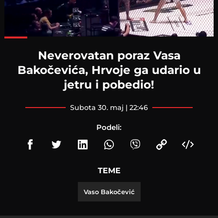
Loaded
:
92.11%
Neverovatan poraz Vasa
Bakočevića, Hrvoje ga udario u
jetru i pobedio!
subota 30. maj | 22:46
Podeli:
TEME
Vaso Bakočević