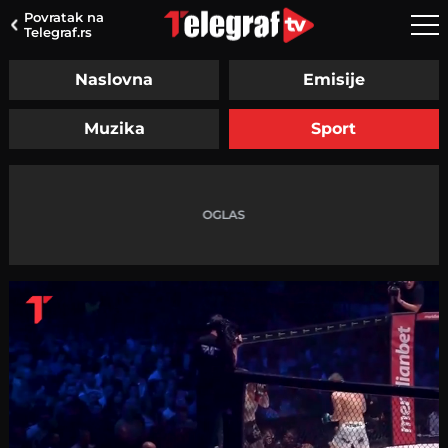
Povratak na
Telegraf.rs
Naslovna
Emisije
Muzika
Sport