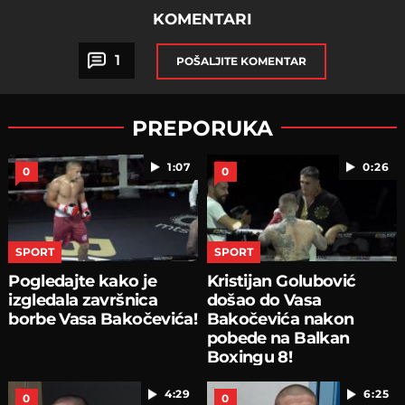
KOMENTARI
1
POŠALJITE KOMENTAR
PREPORUKA
1:07
0:26
0
0
SPORT
SPORT
Pogledajte kako je
Kristijan Golubović
izgledala završnica
došao do Vasa
borbe Vasa Bakočevića!
Bakočevića nakon
pobede na Balkan
Boxingu 8!
4:29
6:25
0
0