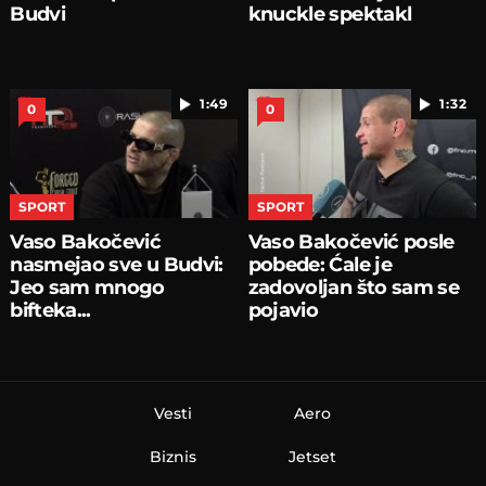
Budvi
knuckle spektakl
1:49
1:32
0
0
SPORT
SPORT
Vaso Bakočević
Vaso Bakočević posle
nasmejao sve u Budvi:
pobede: Ćale je
Jeo sam mnogo
zadovoljan što sam se
bifteka...
pojavio
Vesti
Aero
Biznis
Jetset