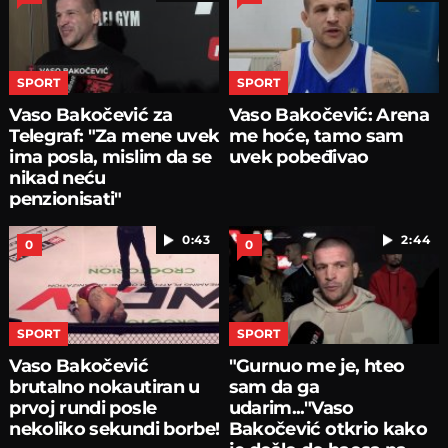
SPORT
SPORT
Vaso Bakočević za
Vaso Bakočević: Arena
Telegraf: "Za mene uvek
me hoće, tamo sam
ima posla, mislim da se
uvek pobeđivao
nikad neću
penzionisati"
0:43
2:44
0
0
SPORT
SPORT
Vaso Bakočević
"Gurnuo me je, hteo
brutalno nokautiran u
sam da ga
prvoj rundi posle
udarim..."Vaso
nekoliko sekundi borbe!
Bakočević otkrio kako