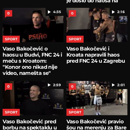
je došlo do haosa na
merenju
4:35
2:16
0
0
SPORT
SPORT
Vaso Bakočević o
Vaso Bakočević i
haosu u Budvi, FNC 24 i
Kroata napravili haos
meču s Kroatom:
pred FNC 24 u Zagrebu
"Konor ono nikad nije
video, namešta se"
2:59
2:01
0
0
SPORT
SPORT
Vaso Bakočević pred
Vaso Bakočević pravio
borbu na spektaklu u
šou na merenju za Bare