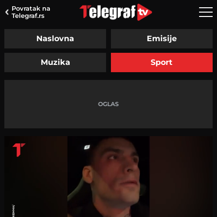
Povratak na
Telegraf.rs
Naslovna
Emisije
Muzika
Sport