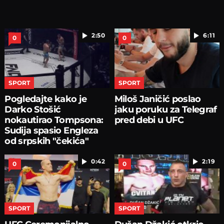
2:50
6:11
0
0
SPORT
SPORT
Pogledajte kako je
Miloš Janičić poslao
Darko Stošić
jaku poruku za Telegraf
nokautirao Tompsona:
pred debi u UFC
Sudija spasio Engleza
od srpskih "čekića"
0:42
2:19
0
0
SPORT
SPORT