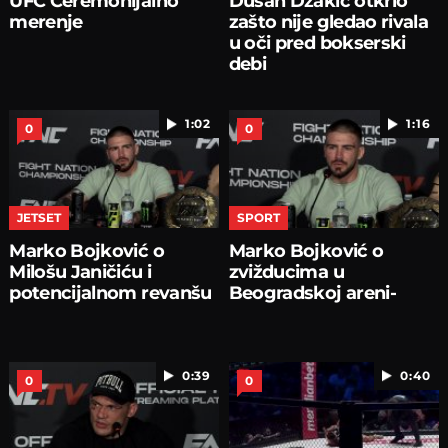
UFC Ceremonijalno
Dušan Džakić otkrio
merenje
zašto nije gledao rivala
u oči pred bokserski
debi
1:02
1:16
0
0
JETSET
SPORT
Marko Bojković o
Marko Bojković o
Milošu Janičiću i
zvižducima u
potencijalnom revanšu
Beogradskoj areni-
0:39
0:40
0
0