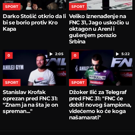
SPORT
SPORT
Darko Stošić otkrio da li
Veliko iznenađenje na
bi se borio protiv Kro
FNC 31, Jago uskočio u
Kapa
oktagon u Areni i
gušenjem porazio
Srbina
2:05
5:22
0
0
SPORT
SPORT
Stanislav Krofak
Džoker Ilić za Telegraf
oprezan pred FNC 31:
pred FNC 31: "FNC će
"Znam ja na šta je on
dobiti novog šampiona,
spreman..."
videćemo ko će koga
našamarati"