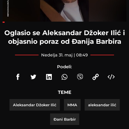
Loaded
:
14.04%
Oglasio se Aleksandar Džoker Ilić i
objasnio poraz od Đanija Barbira
nedelja 31. maj | 08:49
Podeli:
TEME
Aleksandar Džoker Ilić
MMA
aleksandar ilić
Đani Barbir