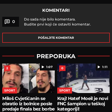
KOMENTARI
Do sada nije bilo komentara.
0
Budite prvi koji će ostaviti komentar.
POŠALJITE KOMENTAR
PREPORUKA
1:07
1:11
2
0
SPORT
SPORT
Miloš Cvjetićanin se
Kraj! Hatef Moeil je novi
obratio iz bolnice posle
FNC šampion u teškoj
predaje finala bez borbe
kategoriji!