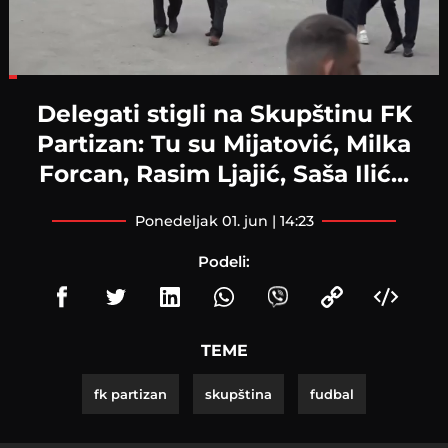
Loaded
:
15.80%
Delegati stigli na Skupštinu FK
Partizan: Tu su Mijatović, Milka
Forcan, Rasim Ljajić, Saša Ilić...
ponedeljak 01. jun | 14:23
Podeli:
TEME
fk partizan
skupština
fudbal