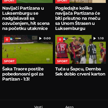
SPORT
SPORT
Navijači Partizana u
Pogledajte koliko
Luksemburgu se
navijača Partizana će
nadglašavali sa
biti prisutno na meču
ozvučenjem, hit scena
sa Unom Štrasen u
na početku utakmice
Luksemburgu
0:00
1:10
0
0
SPORT
SPORT
Šaka Traore postiže
Tuča u Šapcu, Demba
pobedonosni gol za
Sek dobio crveni karton
Partizan - 1:3!
Vesti
Aero