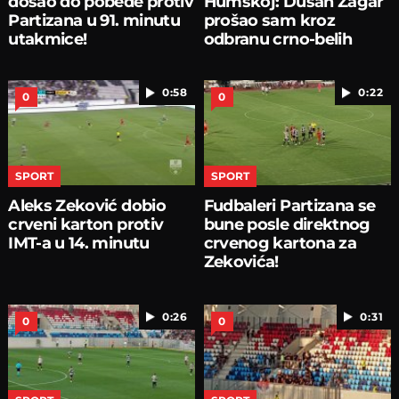
došao do pobede protiv
Humskoj: Dušan Žagar
Partizana u 91. minutu
prošao sam kroz
utakmice!
odbranu crno-belih
0:58
0:22
0
0
SPORT
SPORT
Aleks Zeković dobio
Fudbaleri Partizana se
crveni karton protiv
bune posle direktnog
IMT-a u 14. minutu
crvenog kartona za
Zekovića!
0:26
0:31
0
0