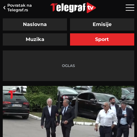
Povratak na
Telegraf.rs
Naslovna
Emisije
Muzika
Sport