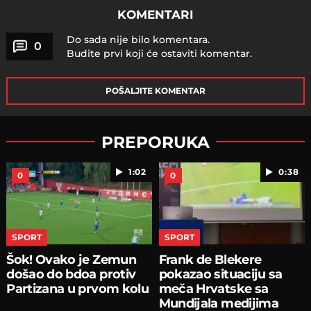
KOMENTARI
Do sada nije bilo komentara.
0
Budite prvi koji će ostaviti komentar.
POŠALJITE KOMENTAR
PREPORUKA
1:02
0:38
0
0
SPORT
SPORT
Šok! Ovako je Zemun
Frank de Blekere
došao do bdoa protiv
pokazao situaciju sa
Partizana u prvom kolu
meča Hrvatske sa
Mundijala medijima