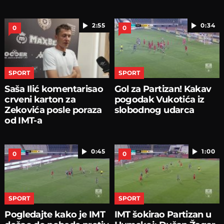
2:55
0:34
0
0
SPORT
SPORT
Saša Ilić komentarisao
Gol za Partizan! Kakav
crveni karton za
pogodak Vukotića iz
Zekovića posle poraza
slobodnog udarca
od IMT-a
0:45
1:00
0
0
SPORT
SPORT
Pogledajte kako je IMT
IMT šokirao Partizan u