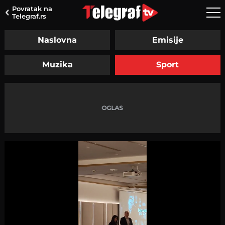
Povratak na
Telegraf.rs
Naslovna
Emisije
Muzika
Sport