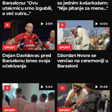
Barselonu: "Ovu
sa jednim košarkašem:
utakmicu smo izgubili,
"Nije pitanje za mene..."
a već sutra..."
2:09
0:04
0
0
SPORT
SPORT
Dejan Davidovac pred
Džordan Nvora se
Barselonu izneo svoja
venčao na ceremoniji u
očekivanja
Barseloni
5:44
0:49
0
0
SPORT
SPORT