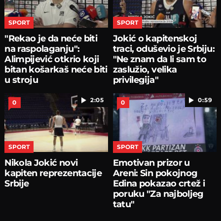
SPORT
SPORT
"Rekao je da neće biti
Jokić o kapitenskoj
na raspolaganju":
traci, oduševio je Srbiju:
Alimpijević otkrio koji
"Ne znam da li sam to
bitan košarkaš neće biti
zaslužio, velika
u stroju
privilegija"
2:05
0:59
0
0
SPORT
SPORT
Nikola Jokić novi
Emotivan prizor u
kapiten reprezentacije
Areni: Sin pokojnog
Srbije
Edina pokazao crtež i
poruku "Za najboljeg
tatu"