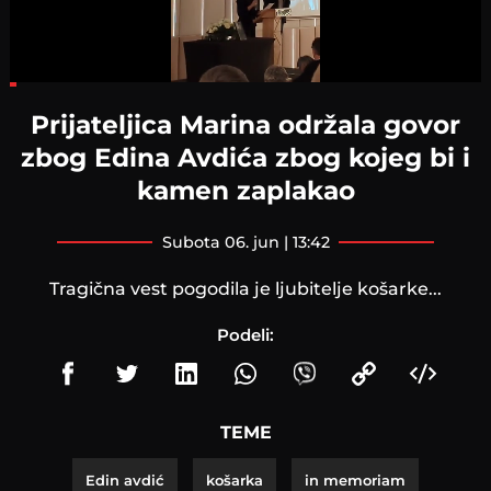
Loaded
:
12.50%
Prijateljica Marina održala govor
zbog Edina Avdića zbog kojeg bi i
kamen zaplakao
subota 06. jun | 13:42
Tragična vest pogodila je ljubitelje košarke...
Podeli:
TEME
Edin avdić
košarka
in memoriam