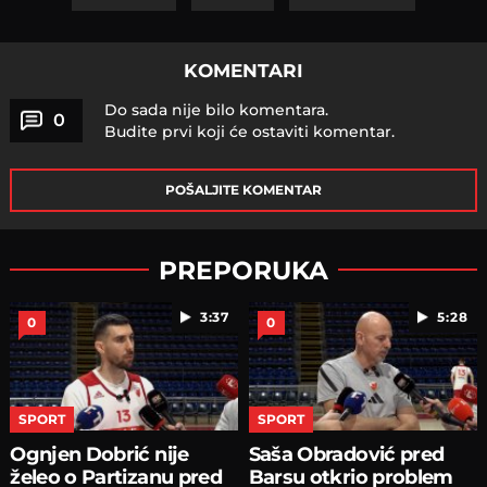
KOMENTARI
Do sada nije bilo komentara.
0
Budite prvi koji će ostaviti komentar.
POŠALJITE KOMENTAR
PREPORUKA
3:37
5:28
0
0
SPORT
SPORT
Ognjen Dobrić nije
Saša Obradović pred
želeo o Partizanu pred
Barsu otkrio problem