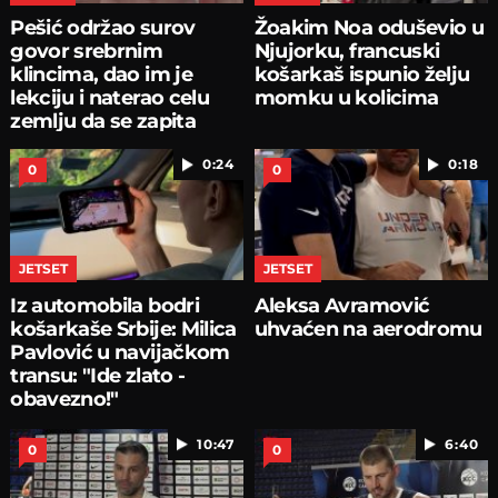
Pešić održao surov
Žoakim Noa oduševio u
govor srebrnim
Njujorku, francuski
klincima, dao im je
košarkaš ispunio želju
lekciju i naterao celu
momku u kolicima
zemlju da se zapita
0:24
0:18
0
0
JETSET
JETSET
Iz automobila bodri
Aleksa Avramović
košarkaše Srbije: Milica
uhvaćen na aerodromu
Pavlović u navijačkom
transu: "Ide zlato -
obavezno!"
10:47
6:40
0
0