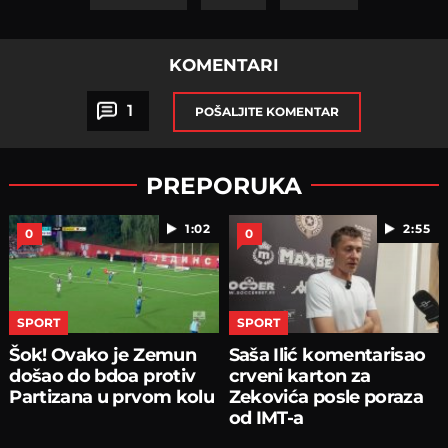
KOMENTARI
1
POŠALJITE KOMENTAR
PREPORUKA
1:02
2:55
0
0
SPORT
SPORT
Šok! Ovako je Zemun
Saša Ilić komentarisao
došao do bdoa protiv
crveni karton za
Partizana u prvom kolu
Zekovića posle poraza
od IMT-a