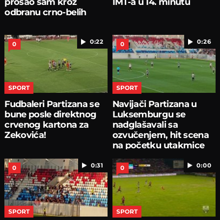
prošao sam kroz
IMT-a u 14. minutu
odbranu crno-belih
0:22
0:26
0
0
SPORT
SPORT
Fudbaleri Partizana se
Navijači Partizana u
bune posle direktnog
Luksemburgu se
crvenog kartona za
nadglašavali sa
Zekovića!
ozvučenjem, hit scena
na početku utakmice
0:31
0:00
0
0
SPORT
SPORT