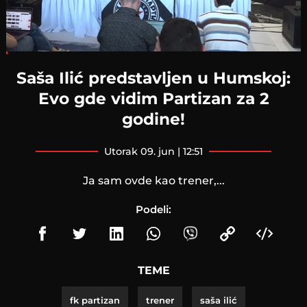
Loaded
:
3.41%
Saša Ilić predstavljen u Humskoj:
Evo gde vidim Partizan za 2
godine!
utorak 09. jun | 12:51
Ja sam ovde kao trener,...
Podeli:
TEME
fk partizan
trener
saša ilić