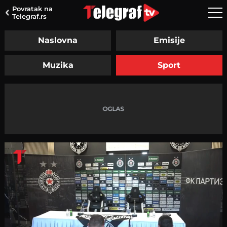
Povratak na
Telegraf.rs
Naslovna
Emisije
Muzika
Sport