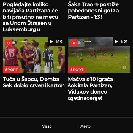
Pogledajte koliko
Šaka Traore postiže
navijača Partizana će
pobedonosni gol za
biti prisutno na meču
Partizan - 1:3!
sa Unom Štrasen u
Luksemburgu
1:10
1:01
0
0
SPORT
SPORT
Tuča u Šapcu, Demba
Mačva s 10 igrača
Sek dobio crveni karton
šokirala Partizan,
Vidakov doneo
izjednačenje!
Vesti
Aero