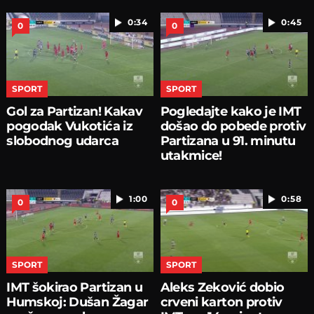
0:34
0:45
0
0
SPORT
SPORT
Gol za Partizan! Kakav
Pogledajte kako je IMT
pogodak Vukotića iz
došao do pobede protiv
slobodnog udarca
Partizana u 91. minutu
utakmice!
1:00
0:58
0
0
SPORT
SPORT
IMT šokirao Partizan u
Aleks Zeković dobio
Humskoj: Dušan Žagar
crveni karton protiv