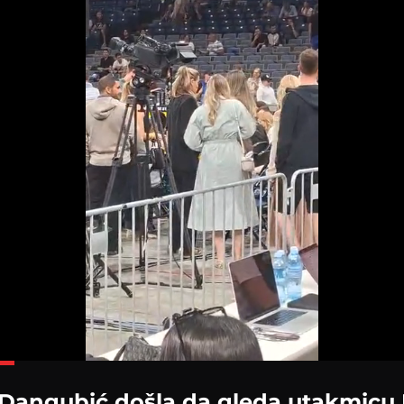
Loaded
:
100.00%
 Dangubić došla da gleda utakmicu P