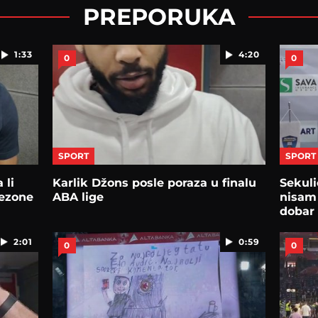
PREPORUKA
1:33
4:20
0
0
SPORT
SPORT
 li
Karlik Džons posle poraza u finalu
Sekuli
sezone
ABA lige
nisam 
dobar 
2:01
0:59
0
0