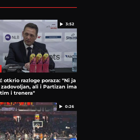
3:52
ć otkrio razloge poraza: "Ni ja
zadovoljan, ali i Partizan ima
tim i trenera"
0:26