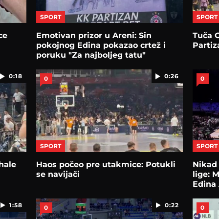
SPORT
SPORT
ce
Emotivan prizor u Areni: Sin
Tuča 
pokojnog Edina pokazao crtež i
Partiz
poruku "Za najboljeg tatu"
0:18
0:26
0
0
SPORT
SPORT
hale
Haos počeo pre utakmice: Potukli
Nikad 
se navijači
lige: 
Edina 
1:58
0:22
0
0