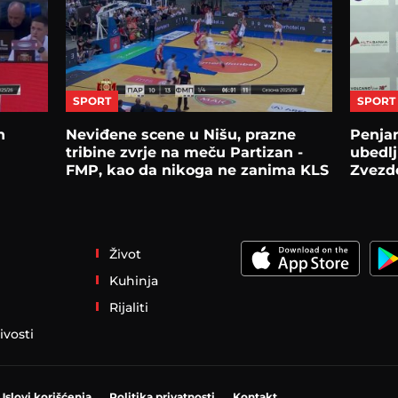
SPORT
SPORT
n
Neviđene scene u Nišu, prazne
Penja
tribine zvrje na meču Partizan -
ubedlj
FMP, kao da nikoga ne zanima KLS
Zvezdo
najvažn
Život
Kuhinja
Rijaliti
ivosti
Uslovi korišćenja
Politika privatnosti
Kontakt