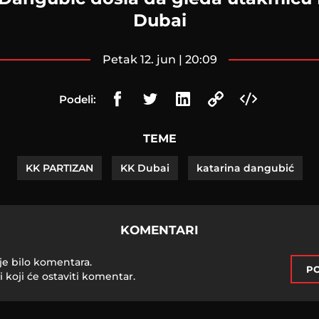
Dubai
petak 12. jun | 20:09
Podeli:
TEME
KK PARTIZAN
KK Dubai
katarina dangubić
KOMENTARI
je bilo komentara.
PO
i koji će ostaviti komentar.