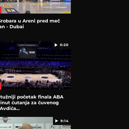
Grobara u Areni pred meč
an - Dubai
0:20
tužniji početak finala ABA
Minut ćutanja za čuvenog
Avdića...
9:14