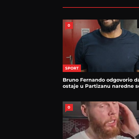
0
SPORT
Bruno Fernando odgovorio da
ostaje u Partizanu naredne 
0