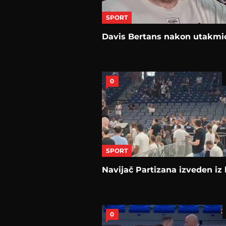
SPORT
Davis Bertans nakon utakmi
0
SPORT
Navijač Partizana izveden iz 
0