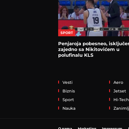
SPORT
Penjaroja pobesneo, isključe
zajedno sa Nikitovićem u
polufinalu KLS
Vesti
Aero
Biznis
Jetset
Sport
Hi-Tech
Nauka
Zanimlj
O nama
Marketing
Impressum