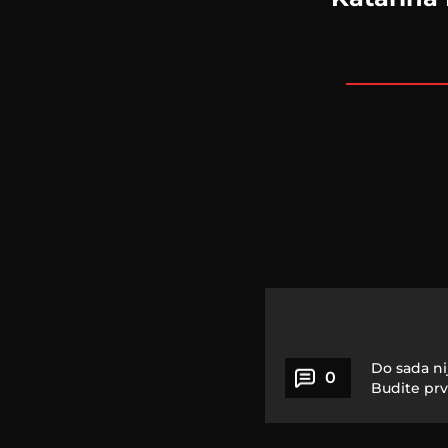
Do sada ni
0
Budite prv