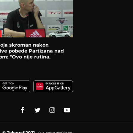
roja skroman nakon
ive pobede Partizana nad
m: "Ovo nije rutina,
ije je..."
© Telegraf 2021
Sva prava zadržana.