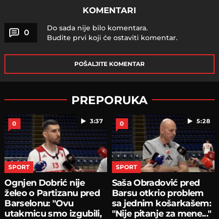
KOMENTARI
Do sada nije bilo komentara.
0
Budite prvi koji će ostaviti komentar.
POŠALJITE KOMENTAR
PREPORUKA
3:37
5:28
0
0
SPORT
SPORT
Ognjen Dobrić nije
Saša Obradović pred
želeo o Partizanu pred
Barsu otkrio problem
Barselonu: "Ovu
sa jednim košarkašem:
utakmicu smo izgubili,
"Nije pitanje za mene..."