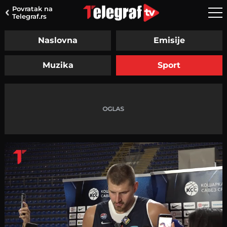
Povratak na
Telegraf.rs
Naslovna
Emisije
Muzika
Sport