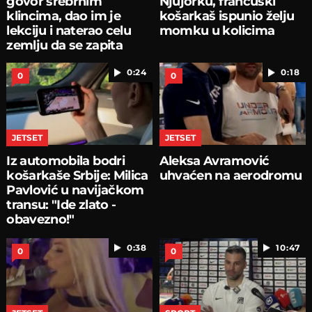
govor srebrnim
Njujorku, francuski
klincima, dao im je
košarkaš ispunio želju
lekciju i naterao celu
momku u kolicima
zemlju da se zapita
0:24
0:18
0
0
JETSET
JETSET
Iz automobila bodri
Aleksa Avramović
košarkaše Srbije: Milica
uhvaćen na aerodromu
Pavlović u navijačkom
transu: "Ide zlato -
obavezno!"
0:38
10:47
0
0