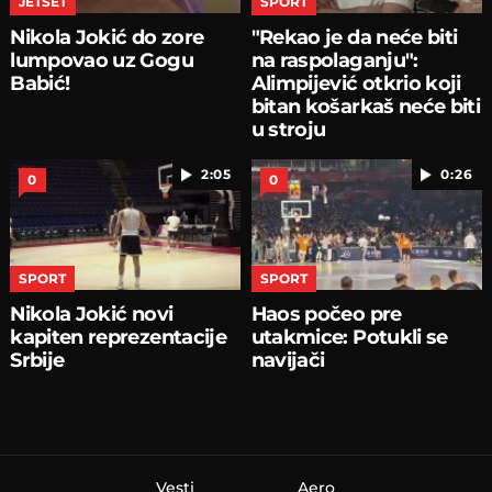
JETSET
SPORT
Nikola Jokić do zore
"Rekao je da neće biti
lumpovao uz Gogu
na raspolaganju":
Babić!
Alimpijević otkrio koji
bitan košarkaš neće biti
u stroju
2:05
0:26
0
0
SPORT
SPORT
Nikola Jokić novi
Haos počeo pre
kapiten reprezentacije
utakmice: Potukli se
Srbije
navijači
Vesti
Aero