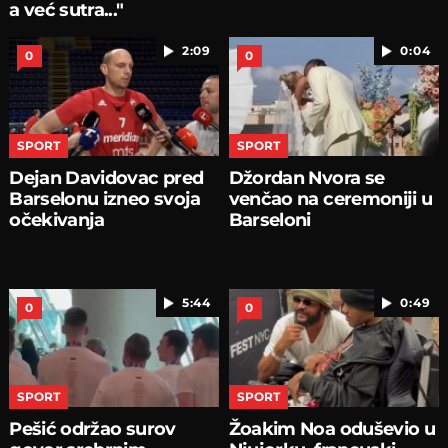
a već sutra..."
2:09
0:04
0
0
SPORT
SPORT
Dejan Davidovac pred
Džordan Nvora se
Barselonu izneo svoja
venčao na ceremoniji u
očekivanja
Barseloni
5:44
0:49
0
0
SPORT
SPORT
Pešić održao surov
Žoakim Noa oduševio u