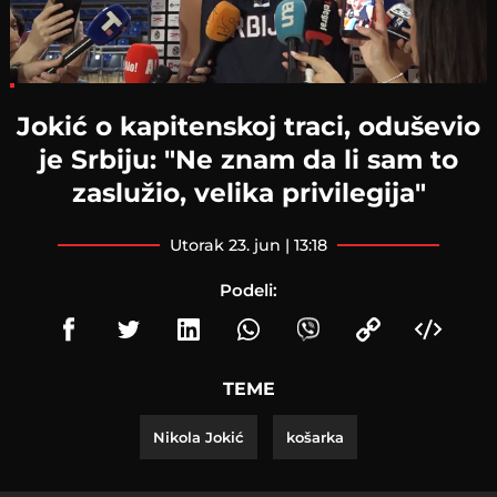
Loaded
:
8.97%
Jokić o kapitenskoj traci, oduševio
je Srbiju: "Ne znam da li sam to
zaslužio, velika privilegija"
utorak 23. jun | 13:18
Podeli:
TEME
Nikola Jokić
košarka