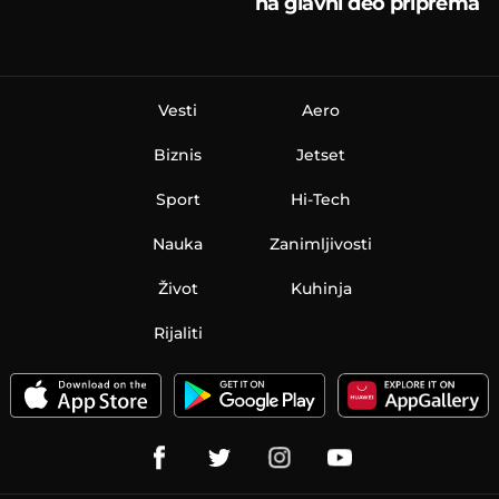
na glavni deo priprema
Vesti
Aero
Biznis
Jetset
Sport
Hi-Tech
Nauka
Zanimljivosti
Život
Kuhinja
Rijaliti