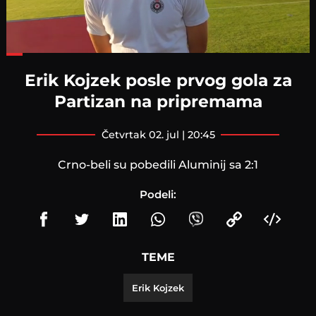
Loaded
:
48.20%
Erik Kojzek posle prvog gola za
Partizan na pripremama
četvrtak 02. jul | 20:45
Crno-beli su pobedili Aluminij sa 2:1
Podeli:
TEME
Erik Kojzek