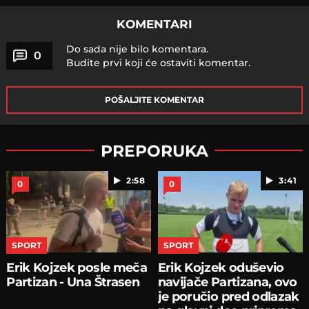
KOMENTARI
Do sada nije bilo komentara.
0
Budite prvi koji će ostaviti komentar.
POŠALJITE KOMENTAR
PREPORUKA
2:58
3:41
0
0
SPORT
SPORT
Erik Kojzek posle meča
Erik Kojzek oduševio
Partizan - Una Štrasen
navijače Partizana, ovo
je poručio pred odlazak