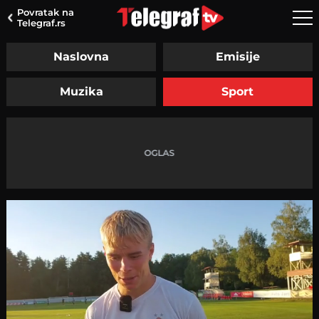
Povratak na
Telegraf.rs
Naslovna
Emisije
Muzika
Sport