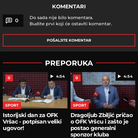
KOMENTARI
Do sada nije bilo komentara.
0
Budite prvi koji će ostaviti komentar.
POŠALJITE KOMENTAR
PREPORUKA
4:54
4:54
0
0
SPORT
SPORT
Istorijski dan za OFK
Dragoljub Zbiljić pričao
Vršac - potpisan veliki
o OFK Vršcu i zašto je
ugovor!
postao generalni
sponzor kluba