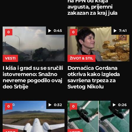
na FPN od kraja
avgusta, prijemni
zakazan za kraj jula
0:45
7:41
0
0
VESTI
ŽIVOT & STIL
I kiša i grad su se sručili
Domaćica Gordana
istovremeno: Snažno
otkriva kako izgleda
nevreme pogodilo ovaj
savršena trpeza za
deo Srbije
Svetog Nikolu
0:32
0:26
0
0