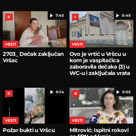
7:45
0:45
0
1
VESTI
VESTI
2703_ Dečak zaključan
Ovo je vrtić u Vršcu u
Vršac
kom je vaspitačica
zaboravila dečaka (3) u
WC-u i zaključala vrata
0:14
3:05
0
0
VESTI
VESTI
Požar bukti u Vršcu
Mitrović: Ispitni rokovi