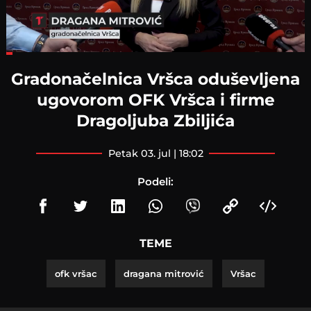
Loaded
:
19.52%
Gradonačelnica Vršca oduševljena
ugovorom OFK Vršca i firme
Dragoljuba Zbiljića
petak 03. jul | 18:02
Podeli:
TEME
ofk vršac
dragana mitrović
Vršac