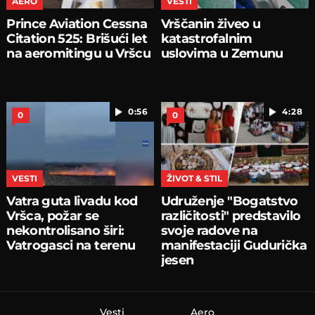
AERO
VESTI
Prince Aviation Cessna
Vrščanin živeo u
Citation 525: Brišući let
katastrofalnim
na aeromitingu u Vršcu
uslovima u Zemunu
0:56
4:28
0
0
VESTI
ŽIVOT & STIL
Vatra guta livadu kod
Udruženje "Bogatstvo
Vršca, požar se
različitosti" predstavilo
nekontrolisano širi:
svoje radove na
Vatrogasci na terenu
manifestaciji Gudurička
jesen
Vesti
Aero