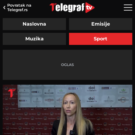
Povratak na
Telegraf.rs
Naslovna
Emisije
Muzika
Sport