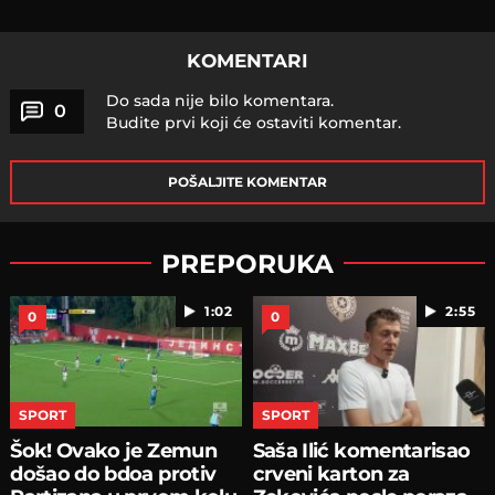
KOMENTARI
Do sada nije bilo komentara.
0
Budite prvi koji će ostaviti komentar.
POŠALJITE KOMENTAR
PREPORUKA
1:02
2:55
0
0
SPORT
SPORT
Šok! Ovako je Zemun
Saša Ilić komentarisao
došao do bdoa protiv
crveni karton za