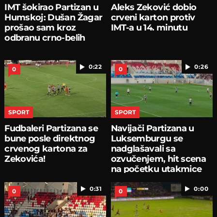
IMT šokirao Partizan u
Aleks Zeković dobio
Humskoj: Dušan Žagar
crveni karton protiv
prošao sam kroz
IMT-a u 14. minutu
odbranu crno-belih
0:22
0:26
0
0
SPORT
SPORT
Fudbaleri Partizana se
Navijači Partizana u
bune posle direktnog
Luksemburgu se
crvenog kartona za
nadglašavali sa
Zekovića!
ozvučenjem, hit scena
na početku utakmice
0:31
0:00
0
0