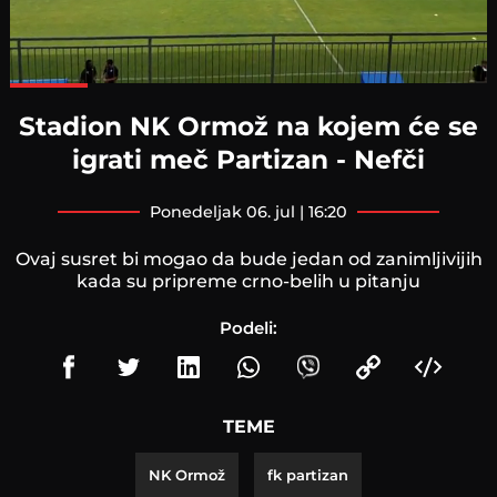
Loaded
:
100.00%
Stadion NK Ormož na kojem će se
igrati meč Partizan - Nefči
ponedeljak 06. jul | 16:20
Ovaj susret bi mogao da bude jedan od zanimljivijih
kada su pripreme crno-belih u pitanju
Podeli:
TEME
NK Ormož
fk partizan