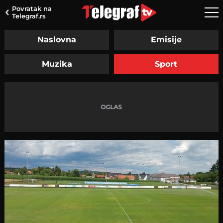
Povratak na
Telegraf.rs
Naslovna
Emisije
Muzika
Sport