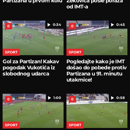
Partizana u prvom kolu
Zekovića posle poraza
od IMT-a
0:34
0:45
0
0
SPORT
SPORT
Gol za Partizan! Kakav
Pogledajte kako je IMT
pogodak Vukotića iz
došao do pobede protiv
slobodnog udarca
Partizana u 91. minutu
utakmice!
1:00
0:58
0
0
SPORT
SPORT