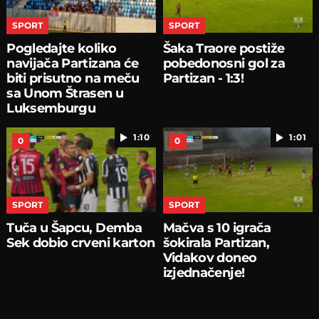
SPORT
SPORT
Pogledajte koliko
Šaka Traore postiže
navijača Partizana će
pobedonosni gol za
biti prisutno na meču
Partizan - 1:3!
sa Unom Štrasen u
Luksemburgu
1:10
1:01
0
0
SPORT
SPORT
Tuča u Šapcu, Demba
Mačva s 10 igrača
Sek dobio crveni karton
šokirala Partizan,
Vidakov doneo
izjednačenje!