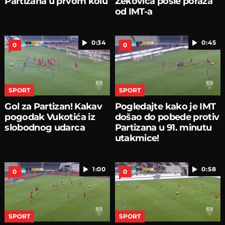
Partizana u prvom kolu
Zekovića posle poraza
od IMT-a
0:34
0:45
0
0
SPORT
SPORT
Gol za Partizan! Kakav
Pogledajte kako je IMT
pogodak Vukotića iz
došao do pobede protiv
slobodnog udarca
Partizana u 91. minutu
utakmice!
1:00
0:58
0
0
SPORT
SPORT