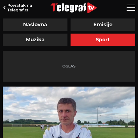
Povratak na
Telegraf.rs
Naslovna
Emisije
Muzika
Sport