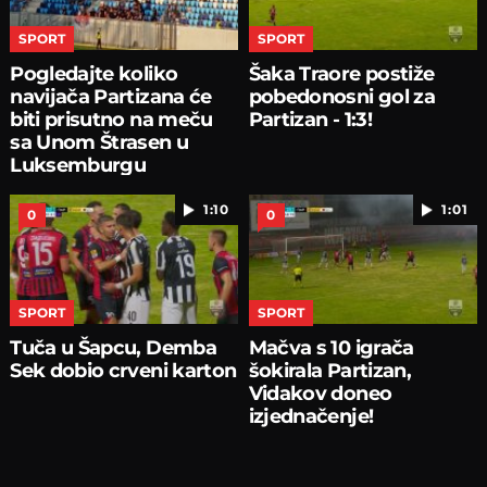
SPORT
SPORT
Pogledajte koliko
Šaka Traore postiže
navijača Partizana će
pobedonosni gol za
biti prisutno na meču
Partizan - 1:3!
sa Unom Štrasen u
Luksemburgu
1:10
1:01
0
0
SPORT
SPORT
Tuča u Šapcu, Demba
Mačva s 10 igrača
Sek dobio crveni karton
šokirala Partizan,
Vidakov doneo
izjednačenje!