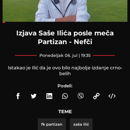
Loaded
:
17.26%
Izjava Saše Ilića posle meča
Partizan - Nefči
ponedeljak 06. jul | 19:35
Istakao je Ilić da je ovo bilo najbolje izdanje crno-
belih
Podeli:
TEME
fk partizan
saša ilić