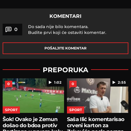
KOMENTARI
Do sada nije bilo komentara.
0
Budite prvi koji će ostaviti komentar.
POŠALJITE KOMENTAR
PREPORUKA
1:02
2:55
0
0
SPORT
SPORT
Šok! Ovako je Zemun
Saša Ilić komentarisao
došao do bdoa protiv
crveni karton za