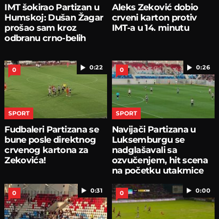
IMT šokirao Partizan u
Aleks Zeković dobio
Humskoj: Dušan Žagar
crveni karton protiv
prošao sam kroz
IMT-a u 14. minutu
odbranu crno-belih
0:22
0:26
0
0
SPORT
SPORT
Fudbaleri Partizana se
Navijači Partizana u
bune posle direktnog
Luksemburgu se
crvenog kartona za
nadglašavali sa
Zekovića!
ozvučenjem, hit scena
na početku utakmice
0:31
0:00
0
0