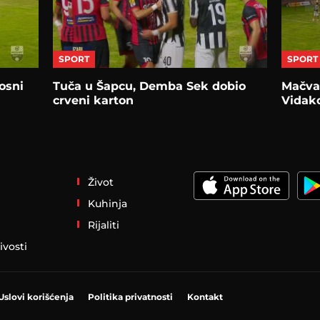
SPORT
SPORT
osni
Tuča u Šapcu, Demba Sek dobio
Mačva 
crveni karton
Vidako
Život
Kuhinja
Rijaliti
ivosti
Uslovi korišćenja
Politika privatnosti
Kontakt