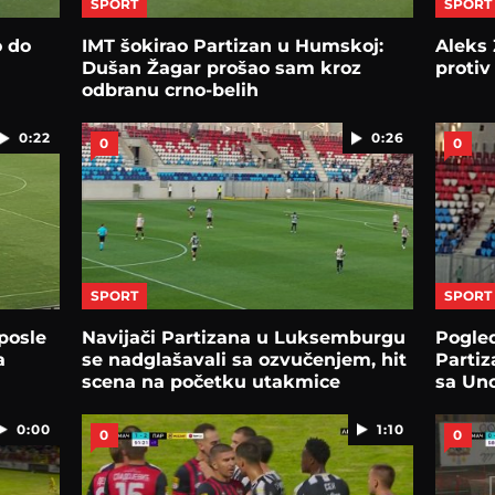
SPORT
SPORT
o do
IMT šokirao Partizan u Humskoj:
Aleks 
Dušan Žagar prošao sam kroz
protiv
odbranu crno-belih
0:22
0:26
0
0
SPORT
SPORT
posle
Navijači Partizana u Luksemburgu
Pogled
a
se nadglašavali sa ozvučenjem, hit
Partiz
scena na početku utakmice
sa Un
0:00
1:10
0
0