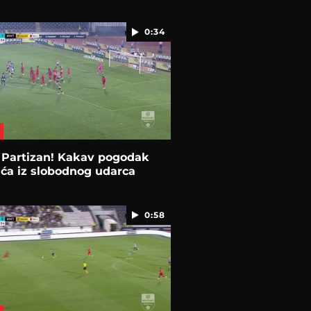
0:34
 Partizan! Kakav pogodak
ća iz slobodnog udarca
0:58