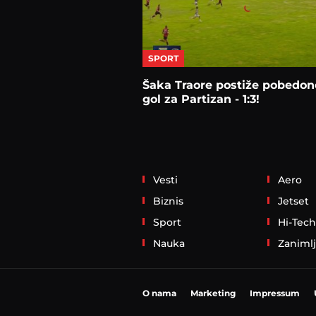
SPORT
Šaka Traore postiže pobedon
gol za Partizan - 1:3!
Vesti
Aero
Biznis
Jetset
Sport
Hi-Tech
Nauka
Zanimlj
O nama
Marketing
Impressum