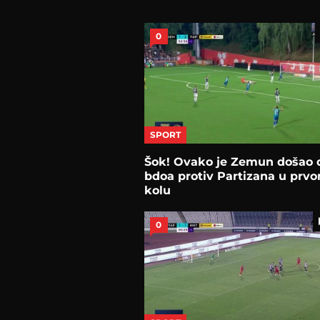
0
SPORT
Šok! Ovako je Zemun došao 
bdoa protiv Partizana u prv
kolu
0