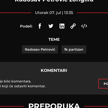
utorak 07. jul | 13:35
Podeli:
TEME
Radosav Petrović
fk partizan
KOMENTARI
je bilo komentara.
PO
i koji će ostaviti komentar.
PREPORUKA