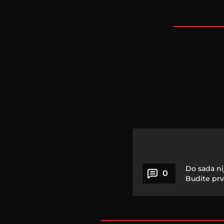
Do sada ni
0
Budite prv