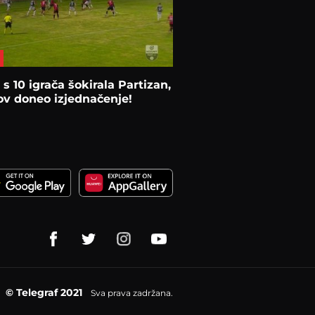
s 10 igrača šokirala Partizan,
v doneo izjednačenje!
© Telegraf 2021
Sva prava zadržana.