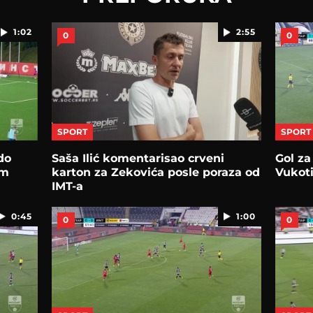
1:02
2:55
0
0
SPORT
SPORT
do
Saša Ilić komentarisao crveni
Gol za
om
karton za Zekovića posle poraza od
Vukoti
IMT-a
0:45
1:00
0
0