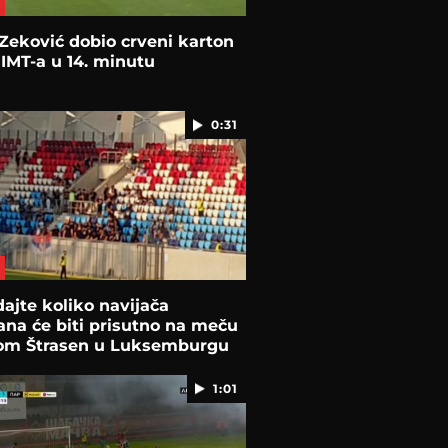
Zeković dobio crveni karton
 IMT-a u 14. minutu
0:31
ajte koliko navijača
ana će biti prisutno na meču
om Štrasen u Luksemburgu
1:01