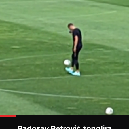
Loaded
:
100.00%
Radosav Petrović žonglira