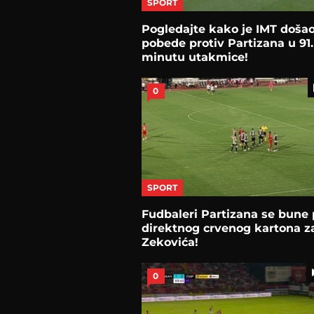
SPORT
Pogledajte kako je IMT doša
pobede protiv Partizana u 91.
minutu utakmice!
0
SPORT
Fudbaleri Partizana se bune 
direktnog crvenog kartona z
Zekovića!
0