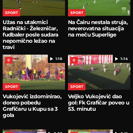
SPORT
SPORT
Užas na utakmici
Na Čairu nestala struja,
Radnički - Železničar,
neverovatna situacija
fudbaler posle sudara
na meču Superlige
nepomično ležao na
travi
1:16
1:14
0
0
SPORT
SPORT
Vukojević izdominirao,
Veljko Vukojević dao
doneo pobedu
gol: Fk Grafičar poveo u
Grafičaru u Kupu sa 3
53. minutu
gola