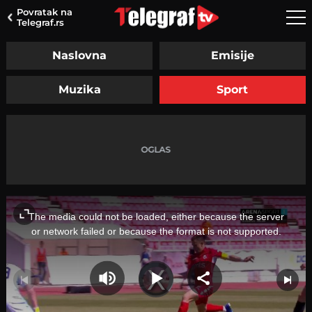
Povratak na
Telegraf.rs
Naslovna
Emisije
Muzika
Sport
This
is
a
The media could not be loaded, either because the server
modal
window.
or network failed or because the format is not supported.
Video
Player
is
loading.