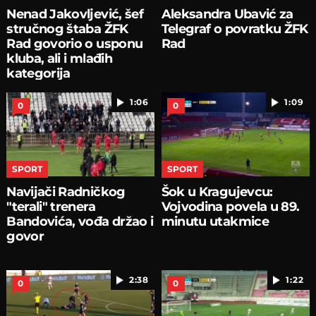
Nenad Jakovljević, šef
Aleksandra Ubavić za
stručnog štaba ŽFK
Telegraf o povratku ŽFK
Rad govorio o usponu
Rad
kluba, ali i mlađih
kategorija
1:06
1:09
0
0
SPORT
SPORT
Navijači Radničkog
Šok u Kragujevcu:
"terali" trenera
Vojvodina povela u 89.
Bandovića, vođa držao i
minutu utakmice
govor
2:38
1:22
0
0