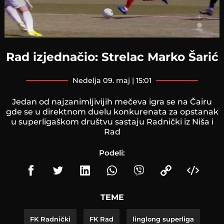
Rad izjednačio: Strelac Marko Šarić
nedelja 09. maj | 15:01
Jedan od najzanimljivijih mečeva igra se na Čairu
gde se u direktnom duelu konkurenata za opstanak
u superligaškom društvu sastaju Radnički iz Niša i
Rad
Podeli:
TEME
FK Radnički
FK Rad
linglong superliga