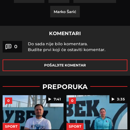
Marko Šarić
KOMENTARI
Do sada nije bilo komentara.
0
Budite prvi koji će ostaviti komentar.
POŠALJITE KOMENTAR
PREPORUKA
7:41
3:35
0
0
SPORT
SPORT