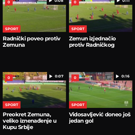
0:08
0:11
0
0
SPORT
SPORT
Radnički poveo protiv
Zemun izjednačio
Zemuna
protiv Radničkog
0:07
0:16
0
0
SPORT
SPORT
Preokret Zemuna,
Vidosavljević doneo još
veliko iznenađenje u
jedan gol
Kupu Srbije