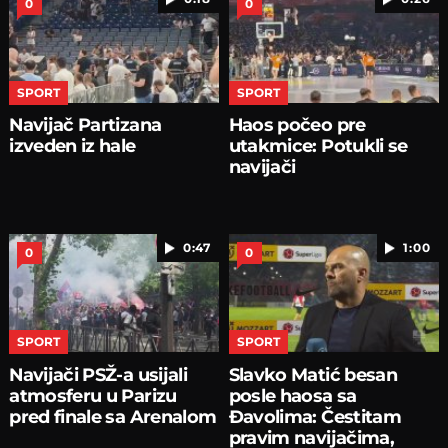
0
0
SPORT
SPORT
Navijač Partizana
Haos počeo pre
izveden iz hale
utakmice: Potukli se
navijači
0:47
1:00
0
0
SPORT
SPORT
Navijači PSŽ-a usijali
Slavko Matić besan
atmosferu u Parizu
posle haosa sa
pred finale sa Arenalom
Đavolima: Čestitam
pravim navijačima,