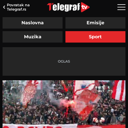
Povratak na
Telegraf.rs
Naslovna
Emisije
Muzika
Sport