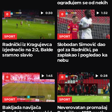
ograđujem se od nekih
0:30
1:32
0
0
SPORT
SPORT
Radnički iz Kragujevca
Slobodan Simović dao
izjednačio na 2:2, Balde
gol za Radnički, pa
sramno slavio
zaplakao i pogledao ka
nebu
1:45
0:28
0
0
SPORT
SPORT
Bakljada navijača
Neverovatan promašaj