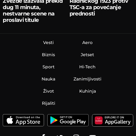
Zvezde izazvala prekid
Radničkog 1923 protiv
dug 11 minuta,
TSC-a za povećanje
nestvarne scene na
prednosti
proslavi titule
Vesti
Aero
Biznis
Jetset
Sport
Hi-Tech
Nauka
Zanimljivosti
Život
Kuhinja
Rijaliti