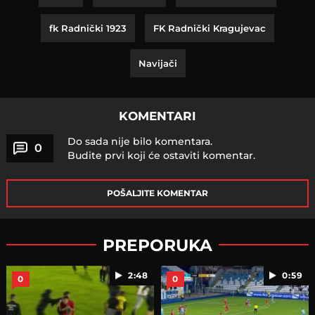
fk Radnički 1923
FK Radnički Kragujevac
Navijači
KOMENTARI
Do sada nije bilo komentara.
0
Budite prvi koji će ostaviti komentar.
POŠALJITE KOMENTAR
PREPORUKA
2:48
0:59
0
0