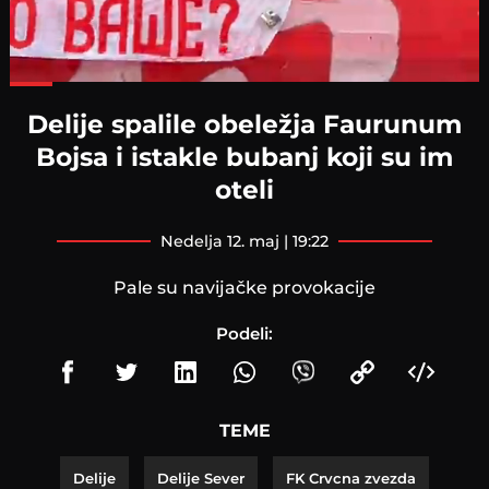
Loaded
:
56.61%
Delije spalile obeležja Faurunum
Bojsa i istakle bubanj koji su im
oteli
nedelja 12. maj | 19:22
Pale su navijačke provokacije
Podeli:
TEME
Delije
Delije Sever
FK Crvcna zvezda