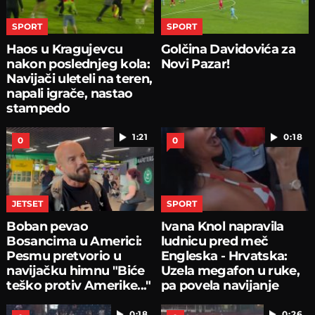
SPORT
SPORT
Haos u Kragujevcu
Golčina Davidovića za
nakon poslednjeg kola:
Novi Pazar!
Navijači uleteli na teren,
napali igrače, nastao
stampedo
1:21
0:18
0
0
JETSET
SPORT
Boban pevao
Ivana Knol napravila
Bosancima u Americi:
ludnicu pred meč
Pesmu pretvorio u
Engleska - Hrvatska:
navijačku himnu "Biće
Uzela megafon u ruke,
teško protiv Amerike..."
pa povela navijanje
0:18
0:26