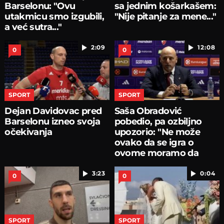
Barselonu: "Ovu
sa jednim košarkašem:
utakmicu smo izgubili,
"Nije pitanje za mene..."
a već sutra..."
2:09
12:08
0
0
SPORT
SPORT
Dejan Davidovac pred
Saša Obradović
Barselonu izneo svoja
pobedio, pa ozbiljno
očekivanja
upozorio: "Ne može
ovako da se igra o
ovome moramo da
pričamo...
3:23
0:04
0
0
SPORT
SPORT