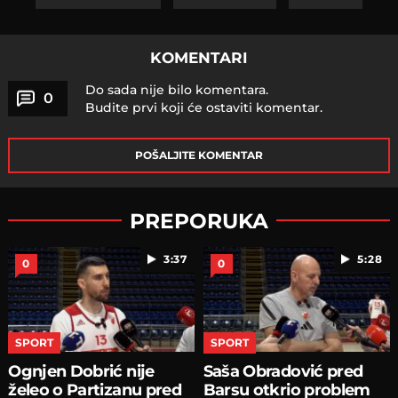
KOMENTARI
Do sada nije bilo komentara.
0
Budite prvi koji će ostaviti komentar.
POŠALJITE KOMENTAR
PREPORUKA
3:37
5:28
0
0
SPORT
SPORT
Ognjen Dobrić nije
Saša Obradović pred
želeo o Partizanu pred
Barsu otkrio problem