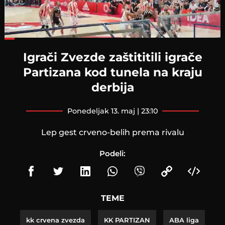
Loaded
:
31.77%
Igrači Zvezde zaštititili igrače
Partizana kod tunela na kraju
derbija
ponedeljak 13. maj | 23:10
Lep gest crveno-belih prema rivalu
Podeli:
TEME
kk crvena zvezda
KK PARTIZAN
ABA liga