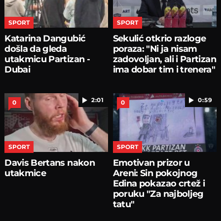
SPORT
SPORT
Katarina Dangubić
Sekulić otkrio razloge
došla da gleda
poraza: "Ni ja nisam
utakmicu Partizan -
zadovoljan, ali i Partizan
Dubai
ima dobar tim i trenera"
2:01
0:59
0
0
SPORT
SPORT
Davis Bertans nakon
Emotivan prizor u
utakmice
Areni: Sin pokojnog
Edina pokazao crtež i
poruku "Za najboljeg
tatu"