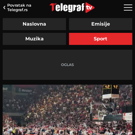
Povratak na
Telegraf.rs
Naslovna
Emisije
Muzika
Sport