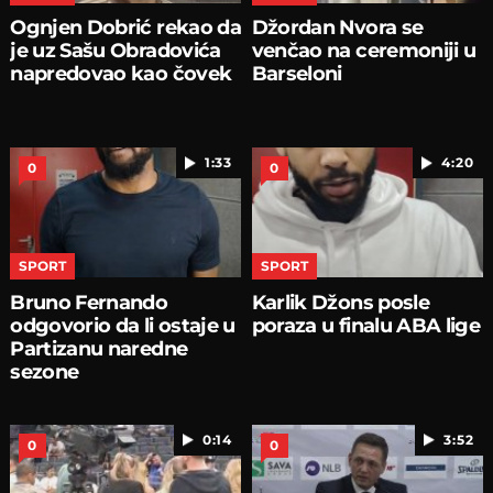
Ognjen Dobrić rekao da
Džordan Nvora se
je uz Sašu Obradovića
venčao na ceremoniji u
napredovao kao čovek
Barseloni
1:33
4:20
0
0
SPORT
SPORT
Bruno Fernando
Karlik Džons posle
odgovorio da li ostaje u
poraza u finalu ABA lige
Partizanu naredne
sezone
0:14
3:52
0
0