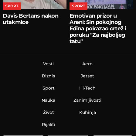
SPORT
SPORT
Davis Bertans nakon
Emotivan prizor u
utakmice
Areni: Sin pokojnog
Edina pokazao crtež i
poruku "Za najboljeg
tatu"
Vesti
Aero
Biznis
Jetset
Sport
Hi-Tech
Nauka
Zanimljivosti
Život
Kuhinja
Rijaliti