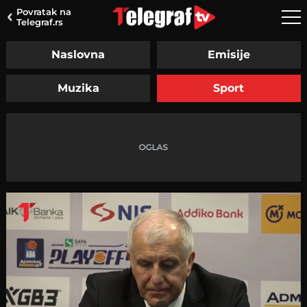
Povratak na
Telegraf.rs
Naslovna
Emisije
Muzika
Sport