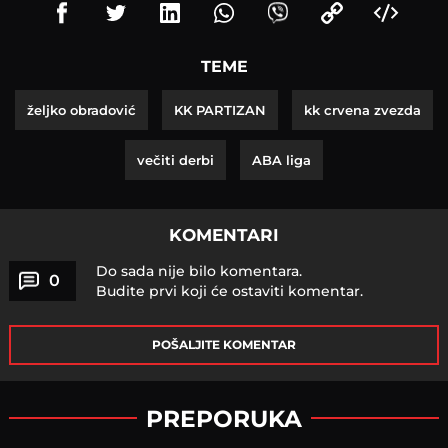
TEME
željko obradović
KK PARTIZAN
kk crvena zvezda
večiti derbi
ABA liga
KOMENTARI
Do sada nije bilo komentara.
0
Budite prvi koji će ostaviti komentar.
POŠALJITE KOMENTAR
PREPORUKA