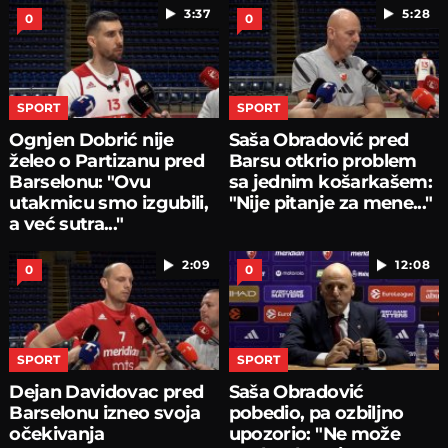
3:37
5:28
0
0
SPORT
SPORT
Ognjen Dobrić nije
Saša Obradović pred
želeo o Partizanu pred
Barsu otkrio problem
Barselonu: "Ovu
sa jednim košarkašem:
utakmicu smo izgubili,
"Nije pitanje za mene..."
a već sutra..."
2:09
12:08
0
0
SPORT
SPORT
Dejan Davidovac pred
Saša Obradović
Barselonu izneo svoja
pobedio, pa ozbiljno
očekivanja
upozorio: "Ne može