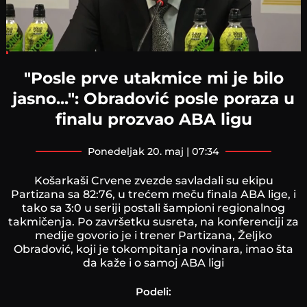
Loaded
:
4.56%
"Posle prve utakmice mi je bilo
jasno...": Obradović posle poraza u
finalu prozvao ABA ligu
ponedeljak 20. maj | 07:34
Košarkaši Crvene zvezde savladali su ekipu
Partizana sa 82:76, u trećem meču finala ABA lige, i
tako sa 3:0 u seriji postali šampioni regionalnog
takmičenja. Po završetku susreta, na konferenciji za
medije govorio je i trener Partizana, Željko
Obradović, koji je tokompitanja novinara, imao šta
da kaže i o samoj ABA ligi
Podeli: