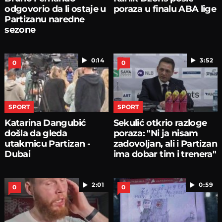
odgovorio da li ostaje u
poraza u finalu ABA lige
Partizanu naredne
sezone
0:14
3:52
0
0
SPORT
SPORT
Katarina Dangubić
Sekulić otkrio razloge
došla da gleda
poraza: "Ni ja nisam
utakmicu Partizan -
zadovoljan, ali i Partizan
Dubai
ima dobar tim i trenera"
2:01
0:59
0
0