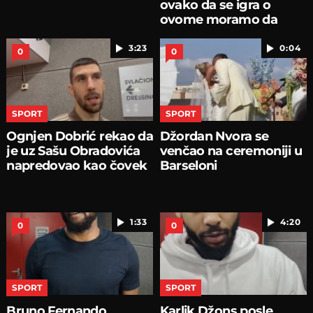
ovako da se igra o
ovome moramo da
pričamo...
3:23
0:04
0
0
SPORT
SPORT
Ognjen Dobrić rekao da
Džordan Nvora se
je uz Sašu Obradovića
venčao na ceremoniji u
napredovao kao čovek
Barseloni
1:33
4:20
0
0
SPORT
SPORT
Bruno Fernando
Karlik Džons posle