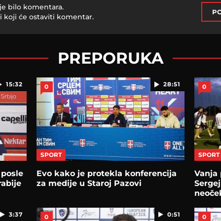
je bilo komentara.
PO
i koji će ostaviti komentar.
PREPORUKA
15:32
28:51
0
0
SPORT
SPORT
 posle
Evo kako je protekla konferencija
Vanja 
rabije
za medije u Staroj Pazovi
Sergej
neoče
povra
3:37
0:51
0
0