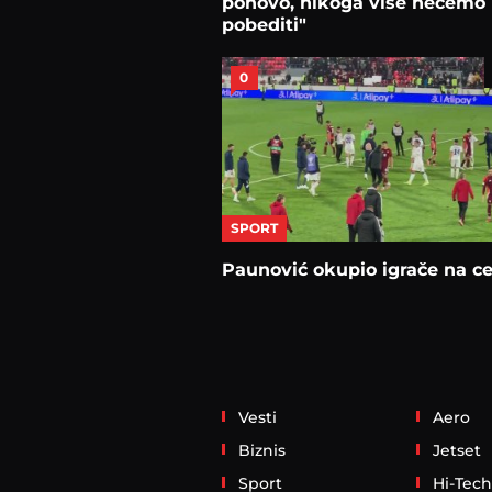
ponovo, nikoga više nećemo
pobediti"
0
SPORT
Paunović okupio igrače na c
Vesti
Aero
Biznis
Jetset
Sport
Hi-Tech