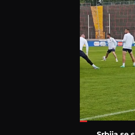
Loaded
:
27.08%
Srbija se