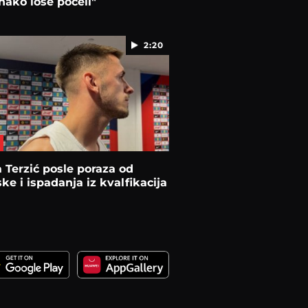
ako loše počeli"
2:20
 Terzić posle poraza od
ke i ispadanja iz kvalfikacija