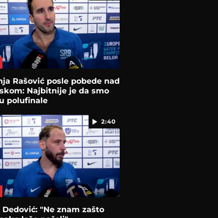
nja Rašović posle pobede nad
kom: Najbitnije je da smo
 u polufinale
2:40
 Dedović: "Ne znam zašto