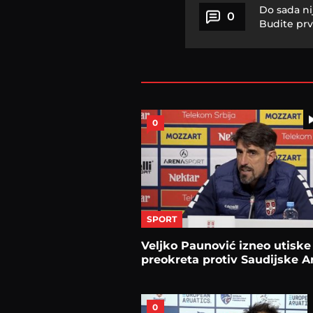
Do sada ni
0
Budite prv
0
SPORT
Veljko Paunović izneo utiske
preokreta protiv Saudijske A
0