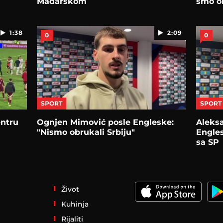
Mađarskom
smo on
1:38
2:09
0
0
SPORT
SPORT
entru
Ognjen Mimović posle Engleske:
Aleksa
"Nismo obrukali Srbiju"
Engles
sa SP
Život
Kuhinja
Rijaliti