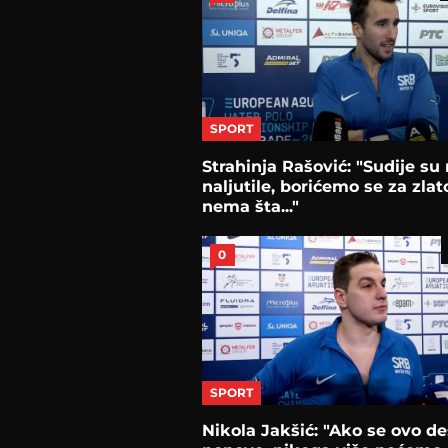
SPORT
Strahinja Rašović: "Sudije su
naljutile, borićemo se za zlat
nema šta..."
0
SPORT
Nikola Jakšić: "Ako se ovo de