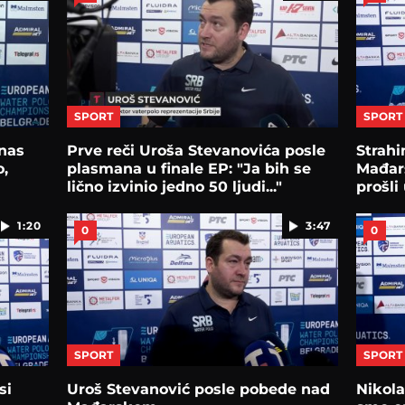
SPORT
SPORT
 nas
Prve reči Uroša Stevanovića posle
Strahi
o,
plasmana u finale EP: "Ja bih se
Mađars
lično izvinio jedno 50 ljudi..."
prošli
1:20
3:47
0
0
SPORT
SPORT
si
Uroš Stevanović posle pobede nad
Nikola