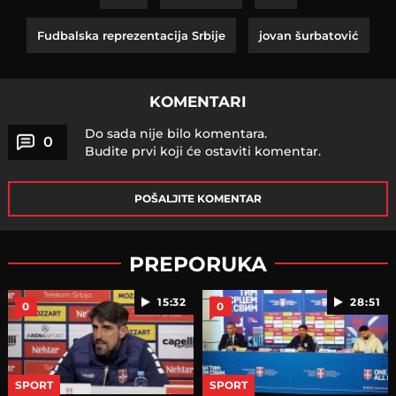
Fudbalska reprezentacija Srbije
jovan šurbatović
KOMENTARI
Do sada nije bilo komentara.
0
Budite prvi koji će ostaviti komentar.
POŠALJITE KOMENTAR
PREPORUKA
15:32
28:51
0
0
SPORT
SPORT