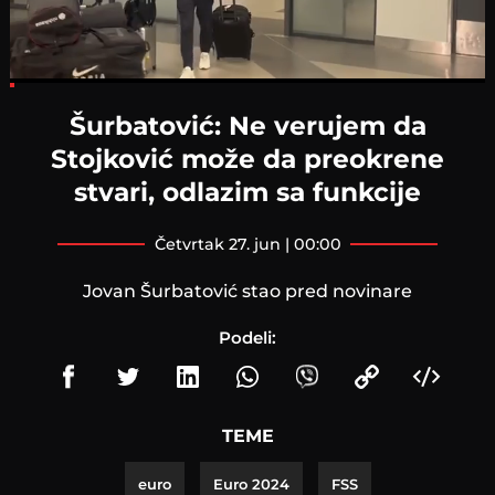
Loaded
:
9.80%
Šurbatović: Ne verujem da
Stojković može da preokrene
stvari, odlazim sa funkcije
četvrtak 27. jun | 00:00
Jovan Šurbatović stao pred novinare
Podeli:
TEME
euro
Euro 2024
FSS