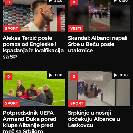
2:20
0:30
0
0
SPORT
VESTI
Aleksa Terzić posle
Skandal: Albanci napali
poraza od Engleske i
Srbe u Beču posle
ispadanja iz kvalfikacija
utakmice
sa SP
1:00
0:18
0
0
SPORT
SPORT
Potpredsdnik UEFA
Srpkinje u nošnji
Armand Duka pored
dočekuju Albance u
klupe Albanije pred
Leskovcu
meč sa Srbijom