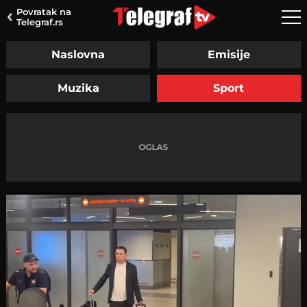
Povratak na
Telegraf.rs
Naslovna
Emisije
Muzika
Sport