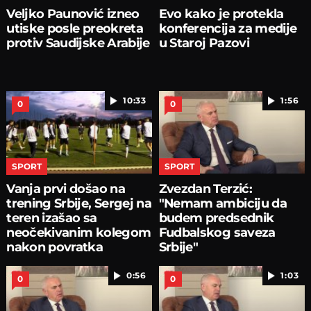
Veljko Paunović izneo
Evo kako je protekla
utiske posle preokreta
konferencija za medije
protiv Saudijske Arabije
u Staroj Pazovi
10:33
1:56
0
0
SPORT
SPORT
Vanja prvi došao na
Zvezdan Terzić:
trening Srbije, Sergej na
"Nemam ambiciju da
teren izašao sa
budem predsednik
neočekivanim kolegom
Fudbalskog saveza
nakon povratka
Srbije"
0:56
1:03
0
0