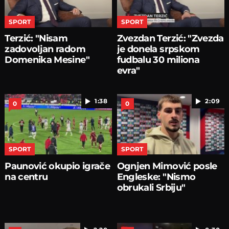
SPORT
SPORT
Terzić: "Nisam
Zvezdan Terzić: "Zvezda
zadovoljan radom
je donela srpskom
Domenika Mesine"
fudbalu 30 miliona
evra"
1:38
2:09
0
0
SPORT
SPORT
Paunović okupio igrače
Ognjen Mimović posle
na centru
Engleske: "Nismo
obrukali Srbiju"