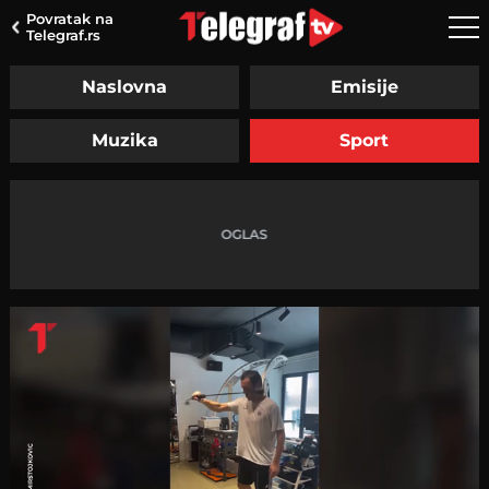
Povratak na
Telegraf.rs
Naslovna
Emisije
Muzika
Sport