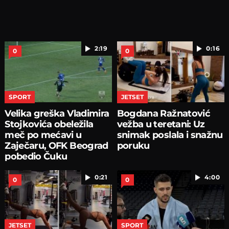
2:19
0:16
0
0
SPORT
JETSET
Velika greška Vladimira
Bogdana Ražnatović
Stojkovića obeležila
vežba u teretani: Uz
meč po mećavi u
snimak poslala i snažnu
Zaječaru, OFK Beograd
poruku
pobedio Čuku
0:21
4:00
0
0
JETSET
SPORT