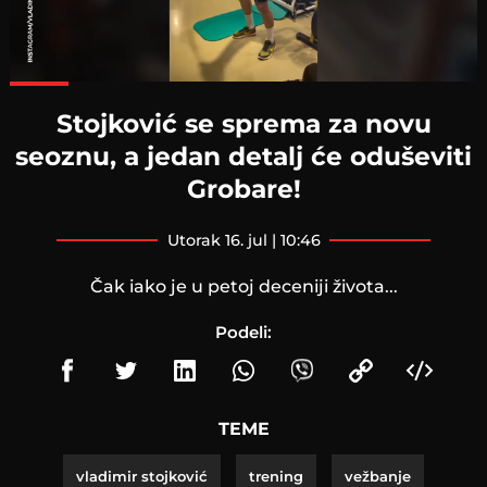
Loaded
:
100.00%
Stojković se sprema za novu
seoznu, a jedan detalj će oduševiti
Grobare!
utorak 16. jul | 10:46
Čak iako je u petoj deceniji života...
Podeli:
TEME
vladimir stojković
trening
vežbanje