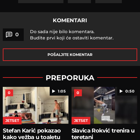
KOMENTARI
Do sada nije bilo komentara.
0
Budite prvi koji će ostaviti komentar.
POŠALJITE KOMENTAR
PREPORUKA
1:05
0:50
0
0
JETSET
JETSET
Stefan Karić pokazao
Slavica Rokvić trenira u
kako vežba u toaletu
teretani