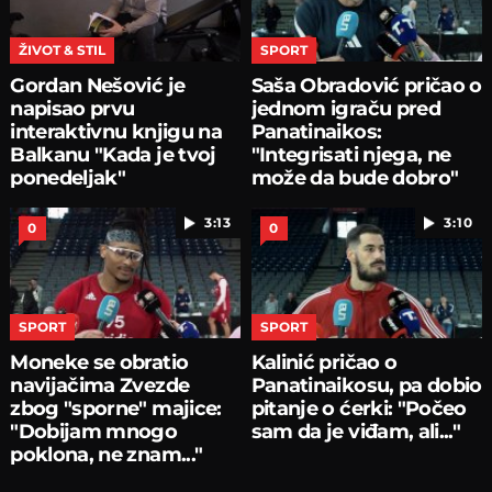
ŽIVOT & STIL
SPORT
Gordan Nešović je
Saša Obradović pričao o
napisao prvu
jednom igraču pred
interaktivnu knjigu na
Panatinaikos:
Balkanu "Kada je tvoj
"Integrisati njega, ne
ponedeljak"
može da bude dobro"
3:13
3:10
0
0
SPORT
SPORT
Moneke se obratio
Kalinić pričao o
navijačima Zvezde
Panatinaikosu, pa dobio
zbog "sporne" majice:
pitanje o ćerki: "Počeo
"Dobijam mnogo
sam da je viđam, ali..."
poklona, ne znam..."