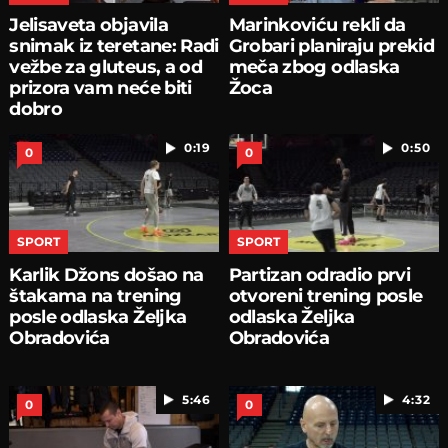
Jelisaveta objavila
Marinkoviću rekli da
snimak iz teretane: Radi
Grobari planiraju prekid
vežbe za gluteus, a od
meča zbog odlaska
prizora vam neće biti
Žoca
dobro
0:19
0:50
0
0
SPORT
SPORT
Karlik Džons došao na
Partizan odradio prvi
štakama na trening
otvoreni trening posle
posle odlaska Željka
odlaska Željka
Obradovića
Obradovića
5:46
4:32
0
0