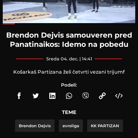
Loaded
:
82.79%
Brendon Dejvis samouveren pred
Panatinaikos: Idemo na pobedu
sreda 04. dec. | 14:41
Košarkaš Partizana želi četvrti vezani trijumf
Podeli:
TEME
Brendon Dejvis
evroliga
KK PARTIZAN