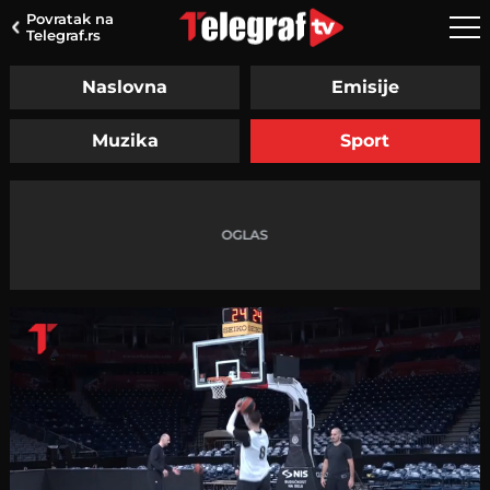
Povratak na
Telegraf.rs
Naslovna
Emisije
Muzika
Sport