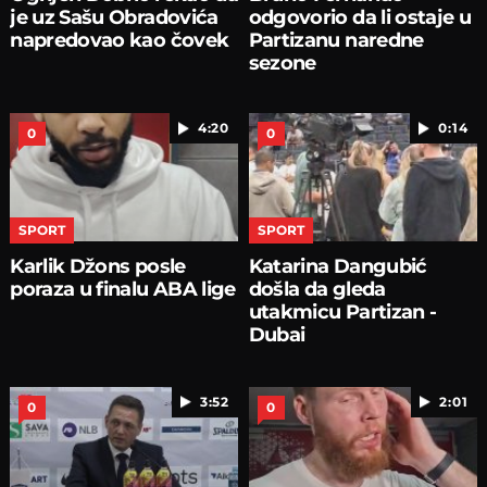
je uz Sašu Obradovića
odgovorio da li ostaje u
napredovao kao čovek
Partizanu naredne
sezone
4:20
0:14
0
0
SPORT
SPORT
Karlik Džons posle
Katarina Dangubić
poraza u finalu ABA lige
došla da gleda
utakmicu Partizan -
Dubai
3:52
2:01
0
0