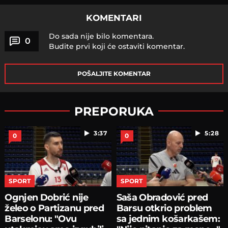
KOMENTARI
Do sada nije bilo komentara.
0
Budite prvi koji će ostaviti komentar.
POŠALJITE KOMENTAR
PREPORUKA
3:37
5:28
0
0
SPORT
SPORT
Ognjen Dobrić nije
Saša Obradović pred
želeo o Partizanu pred
Barsu otkrio problem
Barselonu: "Ovu
sa jednim košarkašem: