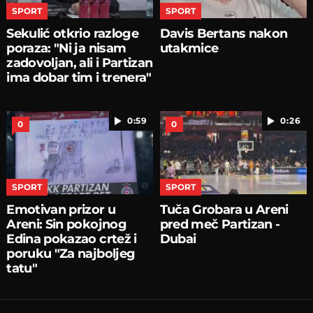
SPORT
SPORT
Sekulić otkrio razloge
Davis Bertans nakon
poraza: "Ni ja nisam
utakmice
zadovoljan, ali i Partizan
ima dobar tim i trenera"
0:59
0:26
0
0
SPORT
SPORT
Emotivan prizor u
Tuča Grobara u Areni
Areni: Sin pokojnog
pred meč Partizan -
Edina pokazao crtež i
Dubai
poruku "Za najboljeg
tatu"