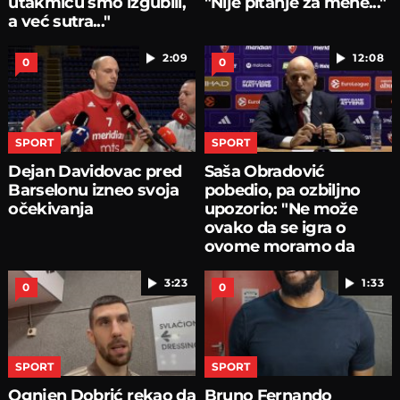
utakmicu smo izgubili,
"Nije pitanje za mene..."
a već sutra..."
2:09
12:08
0
0
SPORT
SPORT
Dejan Davidovac pred
Saša Obradović
Barselonu izneo svoja
pobedio, pa ozbiljno
očekivanja
upozorio: "Ne može
ovako da se igra o
ovome moramo da
pričamo...
3:23
1:33
0
0
SPORT
SPORT
Ognjen Dobrić rekao da
Bruno Fernando